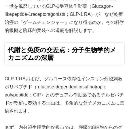
一世を風靡しているGLP-1受容体作動薬（Glucagon-
likepeptide-1receptoragonists；GLP-1 RA）が、なぜ乾癬
治療の「ゲームチェンジャー」になり得るのか。その科学
的根拠と臨床的実装への道筋を解説します。
代謝と免疫の交差点：分子生物学的メ
カニズムの深層
GLP-1 RAおよび、グルコース依存性インスリン分泌刺激
ポリペプチド（ glucose-dependent insulinotropic
polypeptide；GIP）とのデュアル作動薬であるチルゼパチ
ドが乾癬に奏効する理由は、多角的な分子メカニズムに集
約されます。
まず、内分泌生理学的な視点では、膵臓のβ細胞からのグ