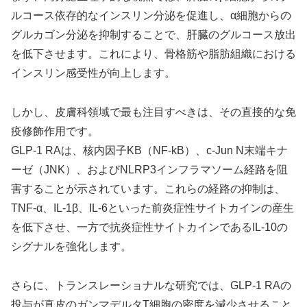
ルコース依存的なインスリン分泌を促進し、α細胞からの
グルカゴン分泌を抑制することで、肝臓のグルコース放出
を低下させます。これにより、骨格筋や脂肪組織における
インスリン感受性が向上します。
しかし、皮膚科領域で最も注目すべきは、その直接的な免
疫修飾作用です。
GLP-1 RAは、核内因子KB（NF-kB）、c-Jun N末端キナ
ーゼ（JNK）、およびNLRP3インフラマソーム経路を阻
害することが示されています。これらの経路の抑制は、
TNF-α、IL-1β、IL-6といった前炎症性サイトカインの産生
を低下させ、一方で抗炎症性サイトカインであるIL-10の
シグナルを強化します。
さらに、トランスレーショナルな研究では、GLP-1 RAの
投与が真皮のガンマデルタT細胞の密度を減少させること