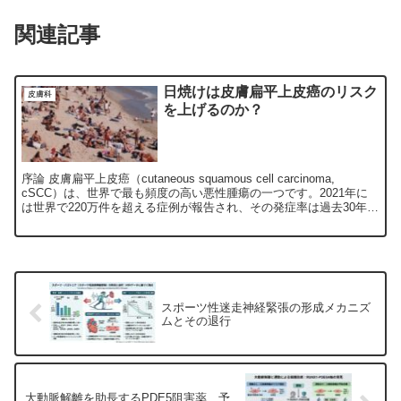
関連記事
日焼けは皮膚扁平上皮癌のリスク
皮膚科
を上げるのか？
序論 皮膚扁平上皮癌（cutaneous squamous cell carcinoma,
cSCC）は、世界で最も頻度の高い悪性腫瘍の一つです。2021年に
は世界で220万件を超える症例が報告され、その発症率は過去30年間
で上昇を続けてい...
スポーツ性迷走神経緊張の形成メカニズ
ムとその退行
大動脈解離を助長するPDE5阻害薬、予