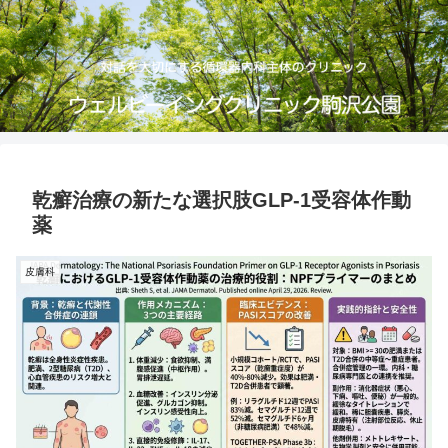
乾癬治療の新たな選択肢GLP-1受容体作動
薬
皮膚科