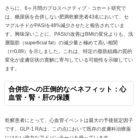
さらに、6ヶ月間のプロスペクティブ・コホート研究で
は、糖尿病を合併しない肥満乾癬患者43名において、セ
マグルチドがPASIを48%減少させたと報告されていま
す。興味深いことに、PASIの改善はBMIの変化よりも、浅
層脂肪（superficial fat）の減少量と極めて高い相関
（r=0.89）を示しました。これは、特定の脂肪組織の質的
変化が皮膚症状の寛解に寄与している可能性を示唆してい
ます。
合併症への圧倒的なベネフィット：心
血管・腎・肝の保護
乾癬患者にとって、心血管イベントは最大の予後規定因子
です。GLP-1 RAは、この点において既存の皮膚科治療薬
にはない強力なアドバンテージを持っています。