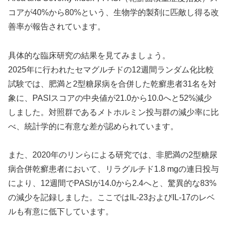
コアが40%から80%という、生物学的製剤に匹敵し得る改
善率が報告されています。
具体的な臨床研究の結果を見てみましょう。
2025年に行われたセマグルチドの12週間ランダム化比較
試験では、肥満と2型糖尿病を合併した乾癬患者31名を対
象に、PASIスコアの中央値が21.0から10.0へと52%減少
しました。対照群であるメトホルミン投与群の減少率に比
べ、統計学的に有意な差が認められています。
また、2020年のリンらによる研究では、非肥満の2型糖尿
病合併乾癬患者において、リラグルチド1.8 mgの連日投与
により、12週間でPASIが14.0から2.4へと、驚異的な83%
の減少を記録しました。ここではIL-23およびIL-17のレベ
ルも有意に低下しています。