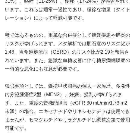
31%）、嘔吐（11-25%）、便秘（17-24%）が報告されて
います。これらは通常一過性であり、緩徐な増量（タイト
レーション）によって軽減可能です。
稀ではあるものの、重篤な合併症として胆嚢疾患や膵炎の
リスクが挙げられます。メタ解析では胆石症のリスク比が
1.46、胃食道逆流症（GERD）のリスク比が2.19と報告さ
れています。また、急激な血糖改善に伴う糖尿病網膜症の
一時的な悪化にも注意が必要です。
禁忌事項としては、髄様甲状腺癌の個人・家族歴、多発性
内分泌腫瘍症2型（MEN2）、妊娠、授乳が挙げられま
す。また、重度の腎機能障害（eGFR 30 mL/min/1.73 m2
未満）の場合、エキセナチドやリキシセナチドは使用でき
ませんが、セマグルチドやリラグルチドは調整次第で使用
可能です。