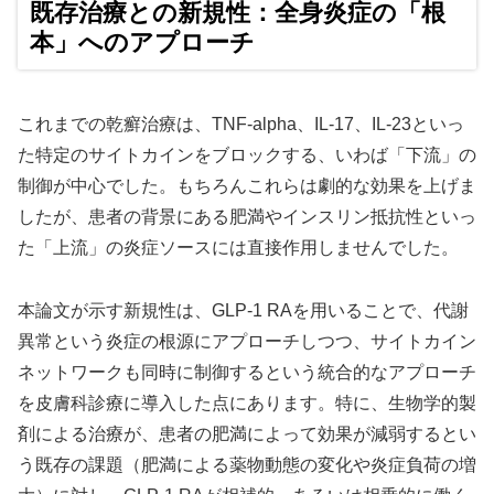
既存治療との新規性：全身炎症の「根
本」へのアプローチ
これまでの乾癬治療は、TNF-alpha、IL-17、IL-23といっ
た特定のサイトカインをブロックする、いわば「下流」の
制御が中心でした。もちろんこれらは劇的な効果を上げま
したが、患者の背景にある肥満やインスリン抵抗性といっ
た「上流」の炎症ソースには直接作用しませんでした。
本論文が示す新規性は、GLP-1 RAを用いることで、代謝
異常という炎症の根源にアプローチしつつ、サイトカイン
ネットワークも同時に制御するという統合的なアプローチ
を皮膚科診療に導入した点にあります。特に、生物学的製
剤による治療が、患者の肥満によって効果が減弱するとい
う既存の課題（肥満による薬物動態の変化や炎症負荷の増