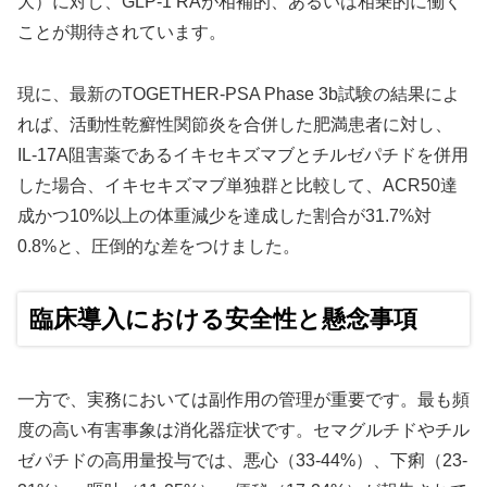
大）に対し、GLP-1 RAが相補的、あるいは相乗的に働く
ことが期待されています。
現に、最新のTOGETHER-PSA Phase 3b試験の結果によ
れば、活動性乾癬性関節炎を合併した肥満患者に対し、
IL-17A阻害薬であるイキセキズマブとチルゼパチドを併用
した場合、イキセキズマブ単独群と比較して、ACR50達
成かつ10%以上の体重減少を達成した割合が31.7%対
0.8%と、圧倒的な差をつけました。
臨床導入における安全性と懸念事項
一方で、実務においては副作用の管理が重要です。最も頻
度の高い有害事象は消化器症状です。セマグルチドやチル
ゼパチドの高用量投与では、悪心（33-44%）、下痢（23-