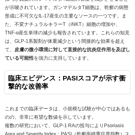
が示唆されています。ガンマデルタT細胞は、乾癬の病態
形成に不可欠なIL-17産生の主要なソースの一つです。ま
た、不変ナチュラルキラーT（iNKT）細胞の増加や、
TNF-α産生単球の減少も報告されています。これらの知見
は、GLP-1系製剤が体重減少という間接的な効果を超え
て、
皮膚の微小環境に対して直接的な抗炎症作用を及ぼし
ている可能性
を強力に支持しています。
臨床エビデンス：PASIスコアが示す衝
撃的な改善率
これまでの臨床データは、小規模な試験が中心ではあるも
のの、非常に有望な数値を示しています。
複数の研究において、GLP-1 RAの投与によりPsoriasis
Area and Severity Index；PASI（乾癬面積重症度指数）ス