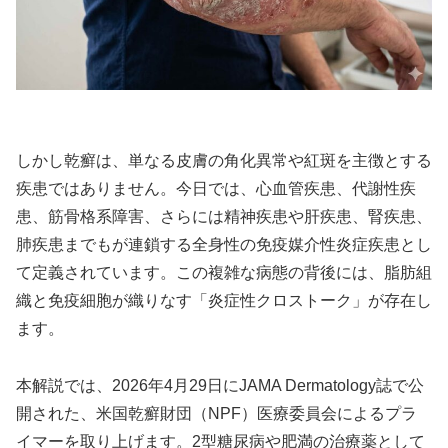
しかし乾癬は、単なる皮膚の角化異常や紅斑を主徴とする
疾患ではありません。今日では、心血管疾患、代謝性疾
患、筋骨格系障害、さらには精神疾患や肝疾患、腎疾患、
肺疾患までもが連鎖する全身性の免疫媒介性炎症疾患とし
て定義されています。この複雑な病態の背後には、脂肪組
織と免疫細胞が織りなす「炎症性クロストーク」が存在し
ます。
本解説では、2026年4月29日にJAMA Dermatology誌で公
開された、米国乾癬財団（NPF）医療委員会によるプラ
イマーを取り上げます。2型糖尿病や肥満の治療薬として