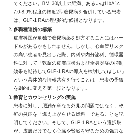
てください。BMI 30以上の肥満、あるいはHbA1c
7.0-8.9%程度の軽度2型糖尿病を合併している患者
は、GLP-1 RAの理想的な候補となります。
多職種連携の構築
皮膚科医が単独で糖尿病薬を処方することにはハー
ドルがあるかもしれません。しかし、心血管リスク
の高い患者を見出した際、内科や内分泌科、循環器
科に対して「乾癬の皮膚症状および全身炎症の抑制
効果も期待してGLP-1 RAの導入を検討してほしい」
という具体的な情報共有を行うことは、患者の予後
を劇的に変える第一歩となります。
教育とカウンセリングの実施
患者に対し、肥満が単なる外見の問題ではなく、乾
癬の炎症を「燃え上がらせる燃料」であることを説
明してください。そして、GLP-1 RAという選択肢
が、皮膚だけでなく心臓や腎臓を守るための強力な