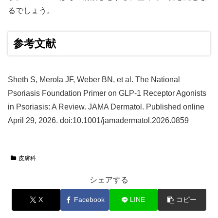
るでしょう。
参考文献
Sheth S, Merola JF, Weber BN, et al. The National
Psoriasis Foundation Primer on GLP-1 Receptor Agonists
in Psoriasis: A Review. JAMA Dermatol. Published online
April 29, 2026. doi:10.1001/jamadermatol.2026.0859
皮膚科
シェアする
X
Facebook
LINE
コピー