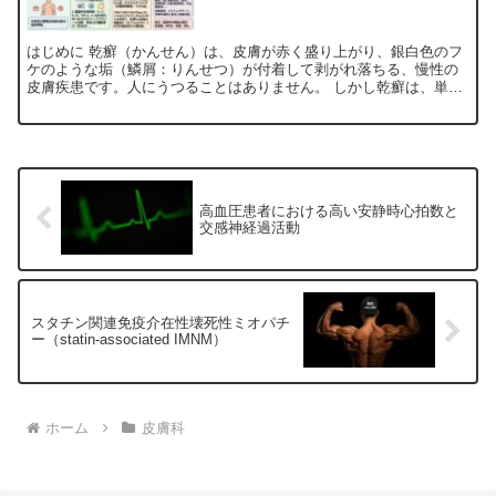
はじめに 乾癬（かんせん）は、皮膚が赤く盛り上がり、銀白色のフ
ケのような垢（鱗屑：りんせつ）が付着して剥がれ落ちる、慢性の
皮膚疾患です。人にうつることはありません。 しかし乾癬は、単な
る皮膚の角化異常や紅斑を主徴とする疾患ではありません。今...
高血圧患者における高い安静時心拍数と
交感神経過活動
スタチン関連免疫介在性壊死性ミオパチ
ー（statin-associated IMNM）
ホーム
皮膚科