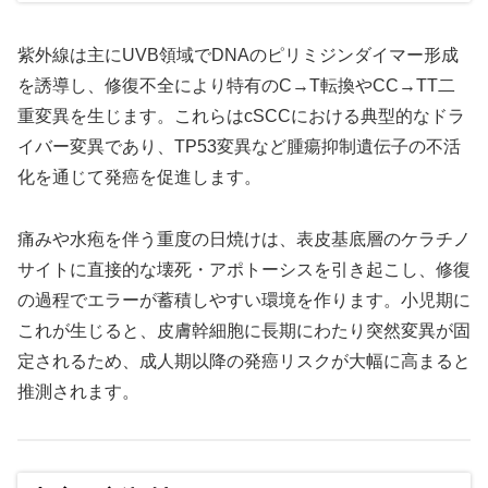
紫外線は主にUVB領域でDNAのピリミジンダイマー形成
を誘導し、修復不全により特有のC→T転換やCC→TT二
重変異を生じます。これらはcSCCにおける典型的なドラ
イバー変異であり、TP53変異など腫瘍抑制遺伝子の不活
化を通じて発癌を促進します。
痛みや水疱を伴う重度の日焼けは、表皮基底層のケラチノ
サイトに直接的な壊死・アポトーシスを引き起こし、修復
の過程でエラーが蓄積しやすい環境を作ります。小児期に
これが生じると、皮膚幹細胞に長期にわたり突然変異が固
定されるため、成人期以降の発癌リスクが大幅に高まると
推測されます。