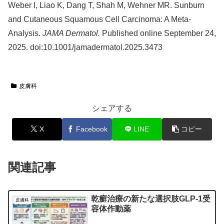
Weber I, Liao K, Dang T, Shah M, Wehner MR. Sunburn
and Cutaneous Squamous Cell Carcinoma: A Meta-
Analysis.
JAMA Dermatol.
Published online September 24,
2025. doi:10.1001/jamadermatol.2025.3473
皮膚科
シェアする
X
Facebook
LINE
コピー
関連記事
乾癬治療の新たな選択肢GLP-1受
皮膚科
容体作動薬