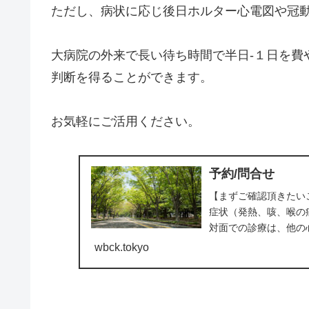
ただし、病状に応じ後日ホルター心電図や冠動
大病院の外来で長い待ち時間で半日-１日を費
判断を得ることができます。
お気軽にご活用ください。
予約/問合せ
【まずご確認頂きたい
症状（発熱、咳、喉の
対面での診療は、他の
の構造上、隔離ができな.
wbck.tokyo