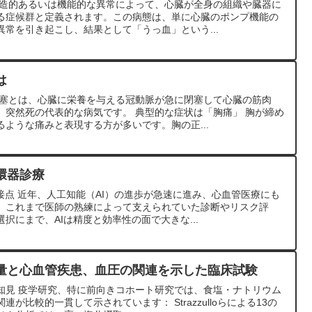
構造的あるいは機能的な異常によって、心臓が全身の組織や臓器に
る症候群と定義されます。この病態は、単に心臓のポンプ機能の
常を引き起こし、結果として「うっ血」という...
は
梗塞とは、心臓に栄養を与える冠動脈が急に閉塞して心臓の筋肉
。突然死の代表的な病気です。 典型的な症状は「胸痛」 胸が締め
ような痛みと表現する方が多いです。胸の正...
環器診療
接点 近年、人工知能（AI）の進歩が急速に進み、心血管医療にも
。これまで医師の熟練によって支えられていた診断やリスク評
択にまで、AIは精度と効率性の面で大きな...
量と心血管疾患、血圧の関連を示した臨床試験
知見 疫学研究、特に前向きコホート研究では、食塩・ナトリウム
が比較的一貫して示されています： Strazzulloらによる13の