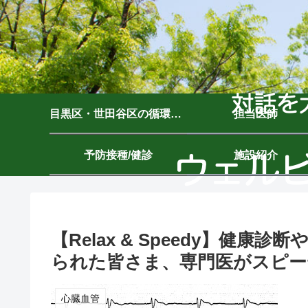
目黒区・世田谷区の循環器内科｜ウェルビーイングクリニック駒沢公園｜駒沢大学駅7分
担当医師
予防接種/健診
施設紹介
【Relax & Speedy】健
られた皆さま、専門医がスピー
心臓血管