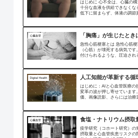
はじめに 心不全は、心臓の
十分な血液を供給できなくな
低下に留まらず、体液の調節異
「胸痛」が生じたとき
心臓血管
急性心筋梗塞とは 急性心筋
（心筋）が壊死する病気です
付けられるような、圧迫される
人工知能が革新する循
Digital Health
はじめに：AIと心血管医療の
変革の波が押し寄せています
価、画像読影、さらには治療選
食塩・ナトリウム摂取
心臓血管
疫学研究（コホート研究）の
摂取量と心血管疾患リスクの関連