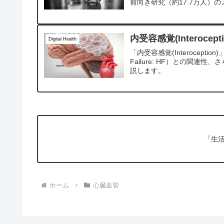
前向き研究（約17.7万人）の
内受容感覚(Interoce
Digital Health
「内受容感覚(Interocep
Failure: HF）との関連性、さら
説します。
「生
ホーム
心臓血管