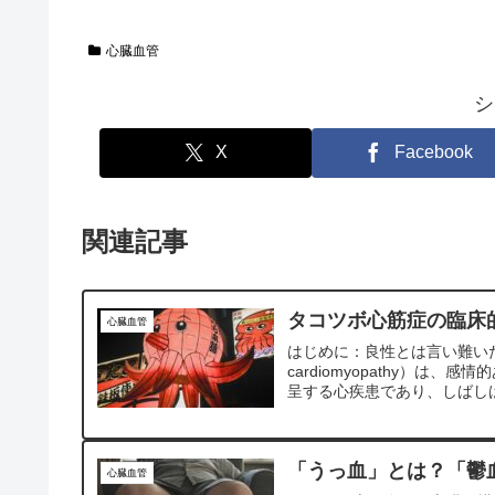
心臓血管
シ
X
Facebook
関連記事
タコツボ心筋症の臨床的
心臓血管
はじめに：良性とは言い難いたこ
cardiomyopathy）
呈する心疾患であり、しばしば
「うっ血」とは？「鬱
心臓血管