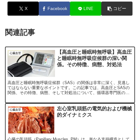
X
Facebook
LINE
コピー
関連記事
【高血圧と睡眠時無呼吸】高血圧
心臓血管
と睡眠時無呼吸症候群の深い関
係。その特徴、病態、対処法
高血圧と睡眠時無呼吸症候群（SAS）の関係は非常に深く、見逃し
てはならない重要なポイントです。この記事では、高血圧とSASの
関係、その特徴、病態、そして対処法について、循環器専門医の視
点から解説します。 睡眠時無呼吸症候群とは？ 睡眠時無呼...
左心室乳頭筋の電気的および機械
心臓血管
的ダイナミクス
心臓の乳頭筋（Papillary Muscles, PM）は、単なる支持構造として