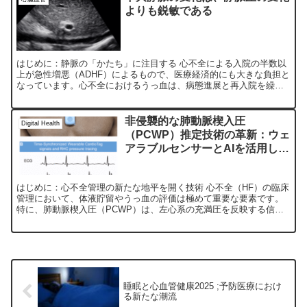
よりも鋭敏である
はじめに：静脈の「かたち」に注目する 心不全による入院の半数以
上が急性増悪（ADHF）によるもので、医療経済的にも大きな負担と
なっています。心不全におけるうっ血は、病態進展と再入院を繰り
返す大きな要因であり、的確なうっ血の評価は治療方針の決...
非侵襲的な肺動脈楔入圧
Digital Health
（PCWP）推定技術の革新：ウェ
アラブルセンサーとAIを活用した
心不全管理
はじめに：心不全管理の新たな地平を開く技術 心不全（HF）の臨床
管理において、体液貯留やうっ血の評価は極めて重要な要素です。
特に、肺動脈楔入圧（PCWP）は、左心系の充満圧を反映する信頼
性の高い指標とされており、心不全増悪の早期発見や治療調...
睡眠と心血管健康2025 ;予防医療におけ
る新たな潮流