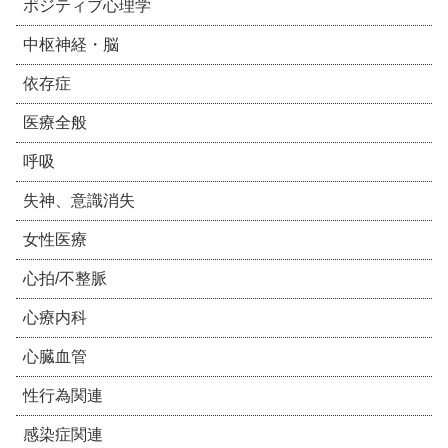
ポジティブ心理学
中枢神経・脳
依存症
医療全般
呼吸
失神、意識消失
女性医療
心拍/不整脈
心療内科
心臓血管
性行為関連
感染症関連