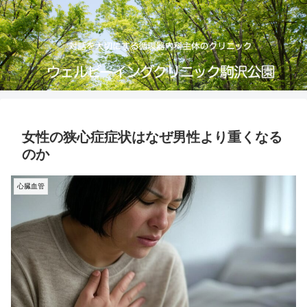
女性の狭心症症状はなぜ男性より重くなる
のか
心臓血管