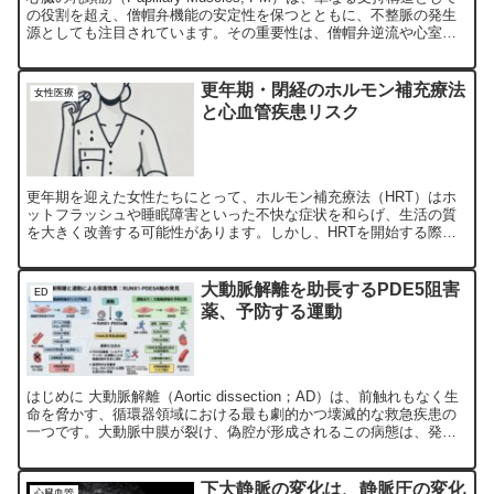
の役割を超え、僧帽弁機能の安定性を保つとともに、不整脈の発生
源としても注目されています。その重要性は、僧帽弁逆流や心室性
不整脈の病態生理を理解する上で欠かせません。
更年期・閉経のホルモン補充療法
女性医療
と心血管疾患リスク
更年期を迎えた女性たちにとって、ホルモン補充療法（HRT）はホ
ットフラッシュや睡眠障害といった不快な症状を和らげ、生活の質
を大きく改善する可能性があります。しかし、HRTを開始する際に
懸念されるのが、心血管疾患のリスクです。このリスクは、使...
大動脈解離を助長するPDE5阻害
ED
薬、予防する運動
はじめに 大動脈解離（Aortic dissection；AD）は、前触れもなく生
命を脅かす、循環器領域における最も劇的かつ壊滅的な救急疾患の
一つです。大動脈中膜が裂け、偽腔が形成されるこの病態は、発症
後一時間ごとに生存率が低下していくとい...
下大静脈の変化は、静脈圧の変化
心臓血管