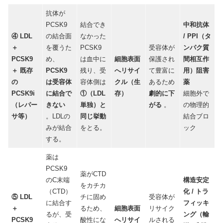
抗体が
PCSK9
結合でき
中和抗体
④ LDL
の結合面
なかった
/ PPI（タ
＋
を覆うた
PCSK9
受容体が
ンパク質
PCSK9
め、
は血中に
細胞表面
保護され
間相互作
＋ 既存
PCSK9
残り、受
へリサイ
て豊富に
用）阻害
の
は受容体
容体側は
クル（生
あるため
薬
PCSK9i
に結合で
①（LDL
存）
劇的に下
細胞外で
（レパー
きない
単独）と
がる
。
の物理的
サ等）
。LDLの
同じ挙動
結合ブロ
みが結合
をとる。
ック
する。
薬は
PCSK9
薬がCTD
のC末端
構造安定
をカチカ
（CTD）
化 / トラ
⑤ LDL
チに固め
受容体が
に結合す
フィッキ
＋
るため、
細胞表面
リサイク
るが、受
ング（輸
PCSK9
酸性にな
へリサイ
ルされる