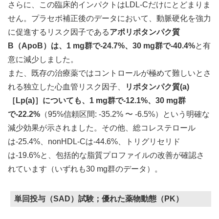
さらに、この臨床的インパクトはLDL-Cだけにとどまりま
せん。プラセボ補正後のデータにおいて、動脈硬化を強力
に促進するリスク因子である
アポリポタンパク質
B（ApoB）は、1 mg群で-24.7%、30 mg群で-40.4%
と有
意に減少しました。
また、既存の治療薬ではコントロールが極めて難しいとさ
れる独立した心血管リスク因子、
リポタンパク質(a)
［Lp(a)］についても、1 mg群で-12.1%、30 mg群
で-22.2%
（95%信頼区間: -35.2% 〜 -6.5%）という明確な
減少効果が示されました。その他、総コレステロール
は-25.4%、nonHDL-Cは-44.6%、トリグリセリド
は-19.6%と、包括的な脂質プロファイルの改善が確認さ
れています（いずれも30 mg群のデータ）。
単回投与（SAD）試験；優れた薬物動態（PK）