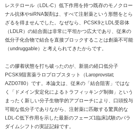
レステロール（LDL-C）低下作用を持つ既存のモノクロー
ナル抗体やsiRNA製剤は、すべて注射薬という形態をとら
ざるを得ませんでした。なぜなら、PCSK9とLDL受容体
（LDLR）の結合面は非常に平坦かつ広大であり、従来の
低分子化合物で結合を直接ブロックすることは創薬不可能
（undruggable）と考えられてきたからです。
この膠着状態を打ち破ったのが、新規の経口低分子
PCSK9阻害薬ラロプロブスタット（Laroprovstat;
AZD0780）です。本論文は、従来の「結合阻害」ではな
く「ドメイン安定化によるトラフィッキング制御」という
まったく新しい分子生物学的アプローチにより、口頭投与
可能な低分子でありながら、注射薬に匹敵する驚異的な
LDL-C低下作用を示した最新のフェーズ1臨床試験のパラ
ダイムシフトの実証記録です。