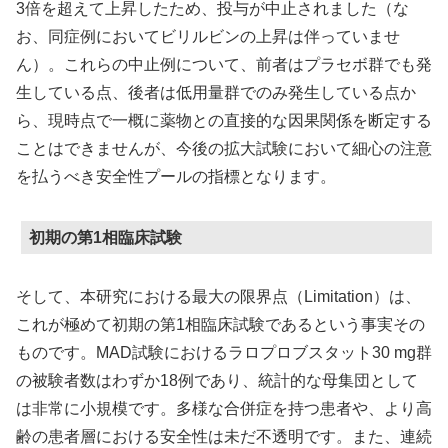
3倍を超えて上昇したため、投与が中止されました（な
お、同症例においてビリルビンの上昇は伴っていませ
ん）。これらの中止例について、前者はプラセボ群でも発
生している点、後者は低用量群でのみ発生している点か
ら、現時点で一概に薬物との直接的な因果関係を断定する
ことはできませんが、今後の拡大試験において細心の注意
を払うべき安全性プールの指標となります。
初期の第1相臨床試験
そして、本研究における最大の限界点（Limitation）は、
これが極めて初期の第1相臨床試験であるという事実その
ものです。MAD試験におけるラロプロブスタット30 mg群
の被験者数はわずか18例であり、統計的な母集団として
は非常に小規模です。多様な合併症を持つ患者や、より高
齢の患者層における安全性は未だ不透明です。また、連続