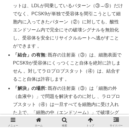
ットは、LDLが同乗しているパターン（③→⑤）だけ
でなく、PCSK9が単独で受容体を間引こうとして細
胞内に入ってきたパターン（②）に対しても、酸性
エンドソーム内で完全にその破壊シグナルを無効化
し、受容体を安全にリサイクルルートへ逃がすこと
ができます 。
「結合」の有無:
既存の注射薬（③）は、細胞表面で
PCSK9が受容体にくっつくこと自体を絶対に許しま
せん 。対してラロプロブスタット（④）は、結合す
ること自体は許容します 。
「解決」の場所:
既存の注射薬（③）は「細胞の外
（血液中）」で問題を解決するのに対し 、ラロプロ
ブスタット（④）は一旦すべてを細胞内に受け入れ
た上で、「細胞の中（エンドソーム）」で破壊シグ
ナルを無効化して受容体を救出します 。
メニュー
ホーム
検索
トップ
サイドバー