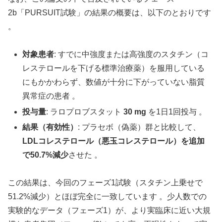
2b「PURSUIT試験」の結果の概要は、以下のとおりです
。
対象患者
: すでに中強度または高強度のスタチン（コ
レステロールを下げる標準治療薬）を服用している
にもかかわらず、数値が十分に下がっていない脂質
異常症の患者 。
投与量
: ラロプロブスタット
30 mg
を1日1回投与 。
結果（有効性）
: プラセボ（偽薬）群と比較して、
LDLコレステロール（悪玉コレステロール）を追加
で50.7%減少
させた 。
この結果は、今回のフェーズ1試験（スタチン上乗せで
51.2%減少）とほぼ完全に一致しています 。少人数での
実験的なデータ（フェーズ1）が、より実臨床に近い大規