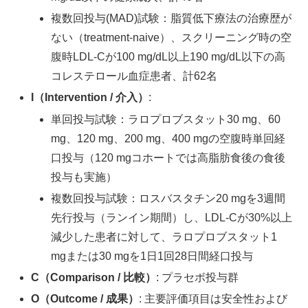
複数回投与(MAD)試験：脂質低下療法の治療歴が
ない（treatment-naive）、スクリーニング時の空
腹時LDL-Cが100 mg/dL以上190 mg/dL以下の高
コレステロール血症患者、計62名
I（Intervention / 介入）
:
単回投与試験：ラロプロブスタット30 mg、60
mg、120 mg、200 mg、400 mgの空腹時単回経
口投与（120 mgコホートでは高脂肪食後の食後
投与も実施）
複数回投与試験：ロスバスタチン20 mgを3週間
先行投与（ランイン期間）し、LDL-Cが30%以上
減少した患者に対して、ラロプロブスタット1
mgまたは30 mgを1日1回28日間経口投与
C（Comparison / 比較）
: プラセボ投与群
O（Outcome / 成果）
: 主要評価項目は安全性および