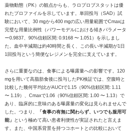
薬物動態（PK）の観点からも、ラロプロブスタットは優
れたプロファイルを示しています。単回投与（SAD）試
験において、30 mgから400 mgの広い用量範囲でCmaxは
完璧な用量比例性（パワーモデルにおける傾きパラメータ
ー0.9837、90%信頼区間: 0.9168 〜 1.051）を示しまし
た。血中半減期は約40時間と長く、この長い半減期が1日
1回投与という簡便なレジメンを完全に支えています。
さらに重要なのは、食事による曝露量への影響です。120
mgを用いて高脂肪食後に投与したPK検証では、空腹時と
比較した幾何平均比がAUCtで1.15（90%信頼区間: 1.11
〜 1.19）、Cmaxで1.06（90%信頼区間: 1.00 〜 1.13）で
あり、臨床的に意味のある曝露量の変化は見られませんで
した。つまり、
「食事の有無に関わらず、いつでも服用可
能」
という極めて高い患者利便性が実証されたと言えま
す。また、中国系背景を持つコホートとの比較において