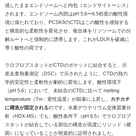
成したままエンドソームへと内包（エンドサイトーシス）
されます。エンドソーム内部はpH 5.6〜6.5程度の酸性環
境に保たれており、PCSK9のCTDはこの酸性を感知する
と構造的な柔軟性を変化させ、複合体をリソソームでの分
解ルートへと強制的に誘導します。これがLDLRを破滅に
導く酸性の罠です。
ラロプロブスタットがCTDのポケットに結合すると、示
差走査熱量測定（DSC）で示されたように、CTDの熱力
学的安定性と柔軟性が劇的に変化します。酸性環境下
（pH 5.6）において、未結合のCTDに比べて melting
temperature（Tm：変性温度）が顕著に上昇し、
カチカチ
に構造が固定される
のです。水素デウテリウム交換質量分
析（HDX-MS）でも、酸性条件下（pH 6.5）でラロプロブ
スタットが結合している部位の構造が高度にリジッド（硬
固）になっていることが視覚的に証明されました。