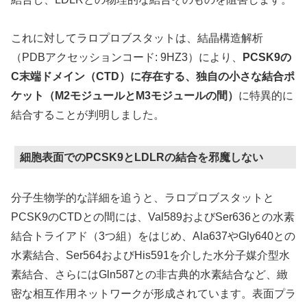
これに対してラロプロブスタットは、結晶構造解析
（PDBアクセッションコード: 9HZ3）により、
PCSK9の
C末端ドメイン（CTD）に存在する、独自の小さな結合ポ
ケット（M2モジュールとM3モジュールの間）
に特異的に
結合することが判明しました。
細胞表面でのPCSK9とLDLRの結合を邪魔しない
分子生物学的な詳細を追うと、ラロプロブスタットと
PCSK9のCTDとの間には、Val589およびSer636との水素
結合トライアド（3つ組）をはじめ、Ala637やGly640との
水素結合、Ser564およびHis591を介した水分子媒介型水
素結合、さらにはGln587との非古典的水素結合など、緻
密な相互作用ネットワークが形成されています。表面プラ