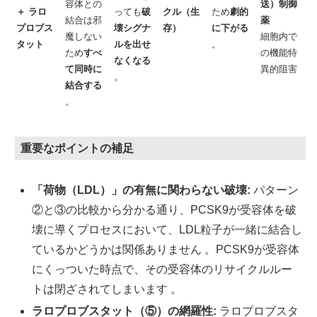
容体との
送）制御
＋ ラロ
っても
破
クル（生
ため
劇的
結合は邪
薬
プロブス
壊シグナ
存）
に下がる
魔しない
細胞内で
タット
ルを出せ
。
ため
すべ
の機能特
なくなる
て同時に
異的阻害
。
結合する
。
重要なポイントの補足
「荷物（LDL）」の有無に関わらない破壊:
パターン
②と③の比較から分かる通り、PCSK9が受容体を破
壊に導くプロセスにおいて、LDL粒子が一緒に結合し
ているかどうかは関係ありません 。PCSK9が受容体
にくっついた時点で、その受容体のリサイクルルー
トは閉ざされてしまいます 。
ラロプロブスタット（⑤）の網羅性:
ラロプロブスタ