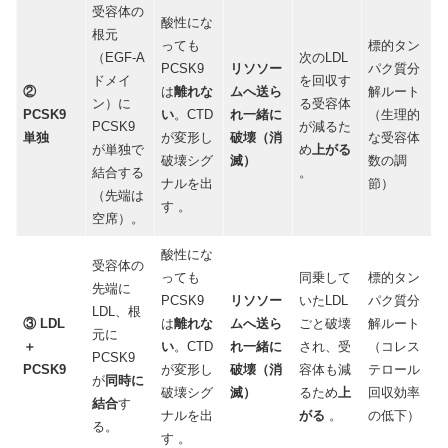
受容体の
酸性にな
根元
っても
標的タン
（EGF-A
次のLDL
PCSK9
リソソー
パク質分
ドメイ
を回収す
②
は
離れな
ムへ送ら
解ルート
ン）に
る受容体
PCSK9
い
。CTD
れ一緒に
（生理的
PCSK9
が減るた
単独
が変形し
破壊（消
な受容体
が単独で
め
上がる
破壊シグ
滅）
数の調
結合する
。
ナルを出
節）
（先端は
す 。
空席）。
酸性にな
受容体の
っても
同乗して
標的タン
先端に
PCSK9
リソソー
いたLDL
パク質分
LDL、根
③ LDL
は
離れな
ムへ送ら
ごと破壊
解ルート
元に
＋
い
。CTD
れ一緒に
され、受
（コレス
PCSK9
PCSK9
が変形し
破壊（消
容体も減
テロール
が
同時に
破壊シグ
滅）
るため
上
回収効率
結合
す
ナルを出
がる
。
の低下）
る。
す 。