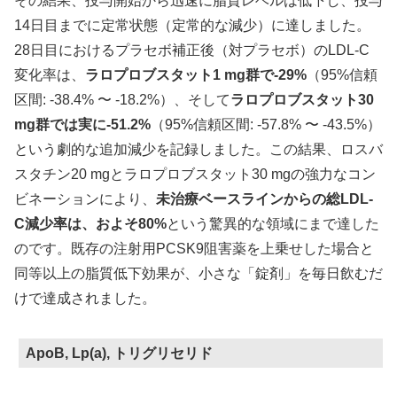
その結果、投与開始から迅速に脂質レベルは低下し、投与
14日目までに定常状態（定常的な減少）に達しました。
28日目におけるプラセボ補正後（対プラセボ）のLDL-C
変化率は、
ラロプロブスタット1 mg群で-29%
（95%信頼
区間: -38.4% 〜 -18.2%）、そして
ラロプロブスタット30
mg群では実に-51.2%
（95%信頼区間: -57.8% 〜 -43.5%）
という劇的な追加減少を記録しました。この結果、ロスバ
スタチン20 mgとラロプロブスタット30 mgの強力なコン
ビネーションにより、
未治療ベースラインからの総LDL-
C減少率は、およそ80%
という驚異的な領域にまで達した
のです。既存の注射用PCSK9阻害薬を上乗せした場合と
同等以上の脂質低下効果が、小さな「錠剤」を毎日飲むだ
けで達成されました。
ApoB, Lp(a), トリグリセリド