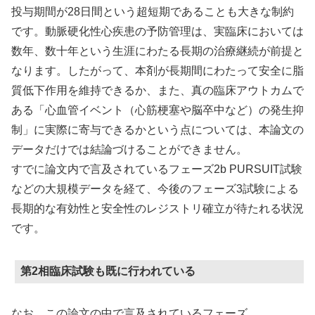
投与期間が28日間という超短期であることも大きな制約
です。動脈硬化性心疾患の予防管理は、実臨床においては
数年、数十年という生涯にわたる長期の治療継続が前提と
なります。したがって、本剤が長期間にわたって安全に脂
質低下作用を維持できるか、また、真の臨床アウトカムで
ある「心血管イベント（心筋梗塞や脳卒中など）の発生抑
制」に実際に寄与できるかという点については、本論文の
データだけでは結論づけることができません。
すでに論文内で言及されているフェーズ2b PURSUIT試験
などの大規模データを経て、今後のフェーズ3試験による
長期的な有効性と安全性のレジストリ確立が待たれる状況
です。
第2相臨床試験も既に行われている
なお、この論文の中で言及されているフェーズ