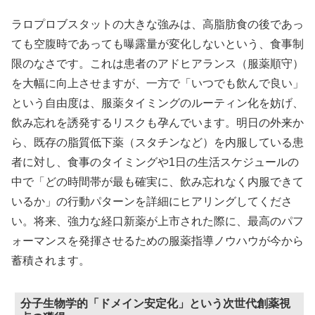
ラロプロブスタットの大きな強みは、高脂肪食の後であっ
ても空腹時であっても曝露量が変化しないという、食事制
限のなさです。これは患者のアドヒアランス（服薬順守）
を大幅に向上させますが、一方で「いつでも飲んで良い」
という自由度は、服薬タイミングのルーティン化を妨げ、
飲み忘れを誘発するリスクも孕んでいます。明日の外来か
ら、既存の脂質低下薬（スタチンなど）を内服している患
者に対し、食事のタイミングや1日の生活スケジュールの
中で「どの時間帯が最も確実に、飲み忘れなく内服できて
いるか」の行動パターンを詳細にヒアリングしてくださ
い。将来、強力な経口新薬が上市された際に、最高のパフ
ォーマンスを発揮させるための服薬指導ノウハウが今から
蓄積されます。
分子生物学的「ドメイン安定化」という次世代創薬視