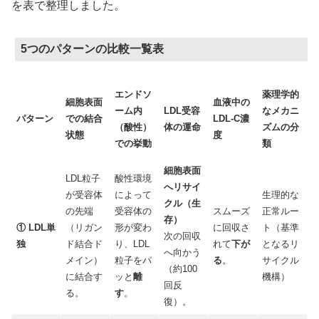
を表で整理しました。
5つのパターンの比較一覧表
エンドソ
薬理学的
細胞表面
血液中の
ーム内
LDL受容
なメカニ
パターン
での結合
LDL-C濃
（酸性）
体の運命
ズムの分
状態
度
での挙動
類
細胞表面
LDL粒子
酸性環境
へリサイ
が受容体
によって
生理的な
クル（生
の先端
受容体の
スムーズ
正常ルー
存）
① LDL単
（リガン
形が変わ
に回収さ
ト（基準
次の回収
独
ド結合ド
り、LDL
れて
下が
となるリ
へ向かう
メイン）
粒子をパ
る
。
サイクル
（約100
に結合す
ッと
離
機構）
回反
る。
す
。
復）。