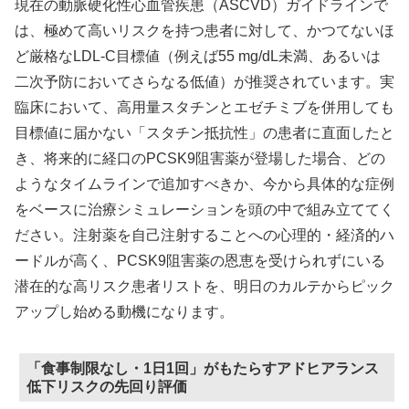
現在の動脈硬化性心血管疾患（ASCVD）ガイドラインで
は、極めて高いリスクを持つ患者に対して、かつてないほ
ど厳格なLDL-C目標値（例えば55 mg/dL未満、あるいは
二次予防においてさらなる低値）が推奨されています。実
臨床において、高用量スタチンとエゼチミブを併用しても
目標値に届かない「スタチン抵抗性」の患者に直面したと
き、将来的に経口のPCSK9阻害薬が登場した場合、どの
ようなタイムラインで追加すべきか、今から具体的な症例
をベースに治療シミュレーションを頭の中で組み立ててく
ださい。注射薬を自己注射することへの心理的・経済的ハ
ードルが高く、PCSK9阻害薬の恩恵を受けられずにいる
潜在的な高リスク患者リストを、明日のカルテからピック
アップし始める動機になります。
「食事制限なし・1日1回」がもたらすアドヒアランス
低下リスクの先回り評価