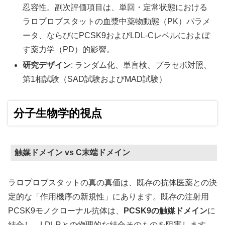
忍容性。副次評価項目は、単回・定常状態における
ラロプロブスタットの血漿中薬物動態（PK）パラメ
ータ、ならびにPCSK9およびLDL-Cレベルにおよぼ
す薬力学（PD）的影響。
研究デザイン
: ランダム化、単盲検、プラセボ対照、
第1相試験（SAD試験およびMAD試験）
分子生物学的視点
触媒ドメイン vs C末端ドメイン
ラロプロブスタットの真の真価は、既存の抗体医薬との決
定的な「作用機序の新規性」にあります。既存の注射用
PCSK9モノクローナル抗体は、
PCSK9の触媒ドメイン
に
結合し、LDLRとの物理的な結合そのものを阻害します。