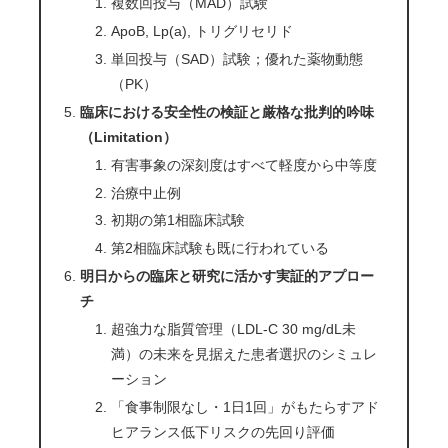
複数回投与（MAD）試験
ApoB, Lp(a), トリグリセリド
単回投与（SAD）試験；優れた薬物動態
（PK）
臨床における安全性の検証と厳格な批判的吟味
（Limitation）
有害事象の深刻度はすべて軽度から中等度
治療中止例
初期の第1相臨床試験
第2相臨床試験も既に行われている
明日からの臨床と研究に活かす実証的アプロー
チ
超強力な脂質管理（LDL-C 30 mg/dL未
満）の未来を見据えた患者選択のシミュレ
ーション
「食事制限なし・1日1回」がもたらすアド
ヒアランス低下リスクの先回り評価