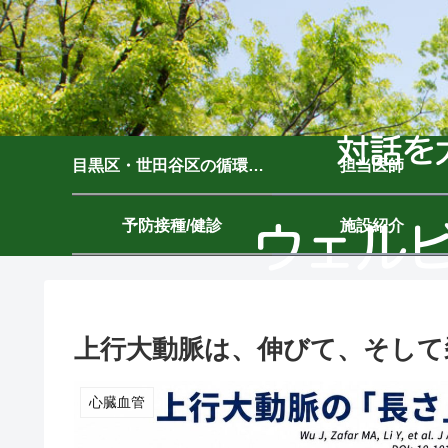
目黒区・世田谷区の循環器内科｜ウェルビーイングクリニック駒沢公園｜駒沢大学駅7分
担当医師
予防接種/健診
施設紹介
上行大動脈は、伸びて、そして
心臓血管