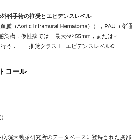
の外科手術の推奨とエビデンスレベル
tic Intramural Hematoma）），PAU（穿通
cer）），感染瘤，仮性瘤では，最大径≧55mm，または＜
合は行う． 推奨クラス I エビデンスレベルC
ロトコール
究）
ン病院大動脈研究所のデータベースに登録された胸部