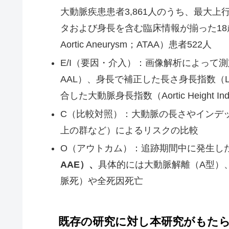
大動脈疾患患者3,861人のうち、最大上行
タおよび身長を含む臨床情報が揃った18歳以上の
Aortic Aneurysm；ATAA）患者522人
E/I（要因・介入）：画像解析によって測定された
AAL）、身長で補正した長さ身長指数（Leng
合した大動脈身長指数（Aortic Height In
C（比較対照）：大動脈の長さやインデック
上の群など）によるリスクの比較
O（アウトカム）：追跡期間中に発生し
AAE）、
具体的には大動脈解離（A型）
脈死）や全死因死亡
既存の研究に対し本研究がもた