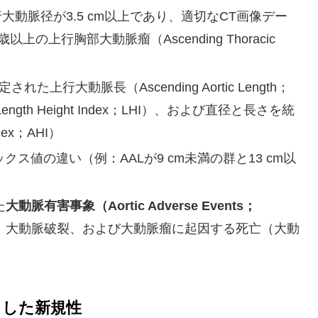
大動脈径が3.5 cm以上であり、適切なCT画像デー
上行胸部大動脈瘤（Ascending Thoracic
上行大動脈長（Ascending Aortic Length；
th Height Index；LHI）、および直径と長さを統
dex；AHI）
ス値の違い（例：AALが9 cm未満の群と13 cm以
た
大動脈有害事象（Aortic Adverse Events；
、大動脈破裂、および大動脈瘤に起因する死亡（大動
らした新規性