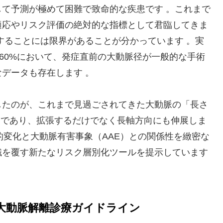
然として予測が極めて困難で致命的な疾患です 。これまで
適応やリスク評価の絶対的な指標として君臨してきま
することには限界があることが分かっています 。実
60%において、発症直前の大動脈径が一般的な手術
なデータも存在します 。
したのが、これまで見過ごされてきた大動脈の「長さ
器であり、拡張するだけでなく長軸方向にも伸展しま
的変化と大動脈有害事象（AAE）との関係性を緻密な
識を覆す新たなリスク層別化ツールを提示しています
瘤・大動脈解離診療ガイドライン