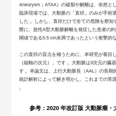
Aneurysm；ATAA）の破裂や解離は、依
臨床現場では、大動脈の「直径」のみが手術
した 。しかし、直径だけで全ての危険を察知
際に、急性A型大動脈解離を発症した患者の約
閾値である5.5 cm未満であったという衝撃的
この直径の盲点を補うために、本研究が着目
（縦軸の次元）」です 。大動脈は3次元の臓
す 。本論文は、上行大動脈長（AAL）の長期
統計解析によって解き明かし、これまでの常
。
参考：2020 年改訂版 大動脈