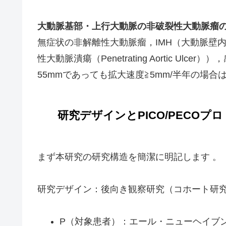
大動脈基部・上行大動脈の非破裂性大動脈瘤
無症状の非解離性大動脈瘤，IMH（大動脈壁内血腫（Aor
性大動脈潰瘍（Penetrating Aortic Ul
55mmであっても拡大速度≧5mm/半年の場
研究デザインとPICO/PECOプ
まず本研究の研究構造を簡潔に明記します 。
研究デザイン：後向き観察研究（コホート研
P（対象患者）：エール・ニューヘイブ