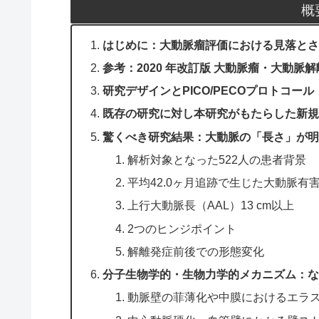
概
はじめに：大動脈瘤評価における見落とさ
参考：2020 年改訂版 大動脈瘤・大動脈
研究デザインとPICO/PECOプロトコール
既存の研究に対し本研究がもたらした新規
驚くべき研究結果：大動脈の「長さ」が明
解析対象となった522人の患者背景
平均42.0ヶ月追跡で生じた大動脈有
上行大動脈長（AAL）13 cm以上
2つのヒンジポイント
解離発症前後での形態変化
分子生物学的・生物力学的メカニズム：な
動脈壁の菲薄化や中膜におけるエラ