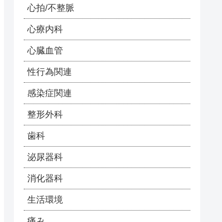
心拍/不整脈
心療内科
心臓血管
性行為関連
感染症関連
整形外科
歯科
泌尿器科
消化器科
生活環境
痛み