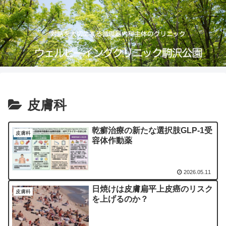
皮膚科
乾癬治療の新たな選択肢GLP-1受
皮膚科
容体作動薬
2026.05.11
日焼けは皮膚扁平上皮癌のリスク
皮膚科
を上げるのか？