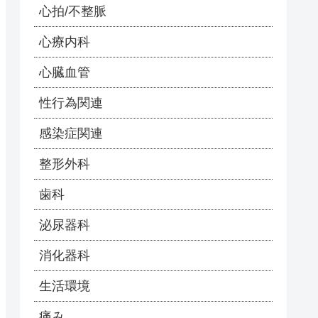
心拍/不整脈
心療内科
心臓血管
性行為関連
感染症関連
整形外科
歯科
泌尿器科
消化器科
生活環境
痛み