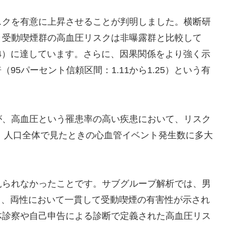
スクを有意に上昇させることが判明しました。横断研
、受動喫煙群の高血圧リスクは非曝露群と比較して
1.34）に達しています。さらに、因果関係をより強く示
95パーセント信頼区間：1.11から1.25）という有
が、高血圧という罹患率の高い疾患において、リスク
は、人口全体で見たときの心血管イベント発生数に多大
見られなかったことです。サブグループ解析では、男
6倍と、両性において一貫して受動喫煙の有害性が示され
体診察や自己申告による診断で定義された高血圧リス