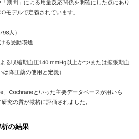
や「期間」による用量反応関係を明確にした点にあり
COモデルで定義されています。
798人）
ける受動喫煙
る収縮期血圧140 mmHg以上かつ/または拡張期血
るいは降圧薬の使用と定義）
mbase、Cochraneといった主要データベースが用いら
S）によって研究の質が厳格に評価されました。
解析の結果