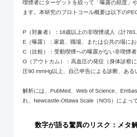
喫煙者にターゲットを絞って「曝露の頻度」
ます。本研究のプロトコール概要は以下のPE
P（対象者）：18歳以上の非喫煙成人（計783,
E（曝露）：家庭、職場、または公共の場にお
C（比較）：受動喫煙への曝露がない非喫煙者
O（アウトカム）：高血圧の発症（身体診察によ
圧90 mmHg以上、自己申告による診断、あ
解析には、PubMed、Web of Science、E
れ、Newcastle-Ottawa Scale（NO
数字が語る驚異のリスク：メタ