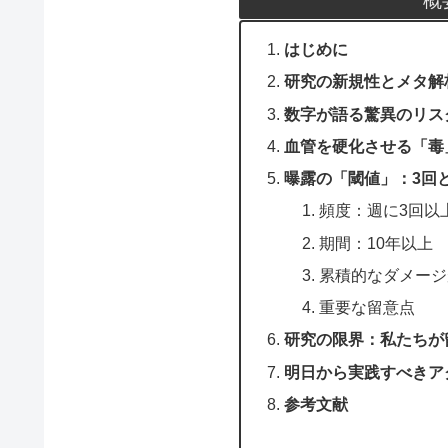
概
はじめに
研究の新規性とメタ解
数字が語る驚異のリス
血管を硬化させる「毒
曝露の「閾値」：3回と
頻度：週に3回以
期間：10年以上
累積的なダメージ
重要な留意点
研究の限界：私たちが
明日から実践すべきア
参考文献