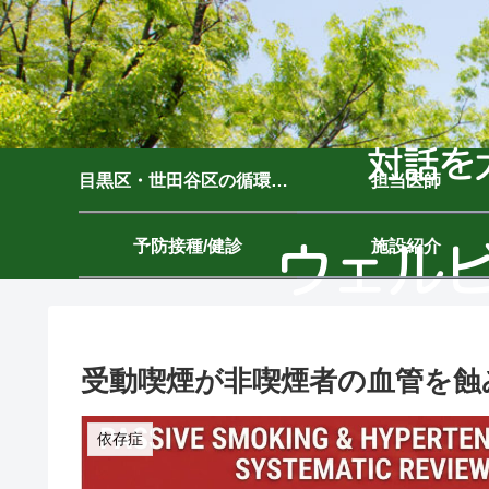
目黒区・世田谷区の循環器内科｜ウェルビーイングクリニック駒沢公園｜駒沢大学駅7分
担当医師
予防接種/健診
施設紹介
受動喫煙が非喫煙者の血管を蝕
依存症