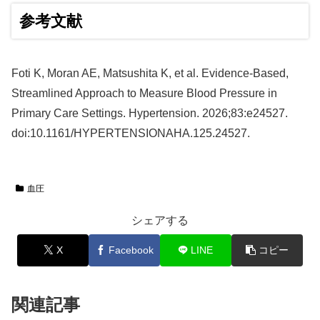
参考文献
Foti K, Moran AE, Matsushita K, et al. Evidence-Based,
Streamlined Approach to Measure Blood Pressure in
Primary Care Settings. Hypertension. 2026;83:e24527.
doi:10.1161/HYPERTENSIONAHA.125.24527.
血圧
シェアする
X
Facebook
LINE
コピー
関連記事