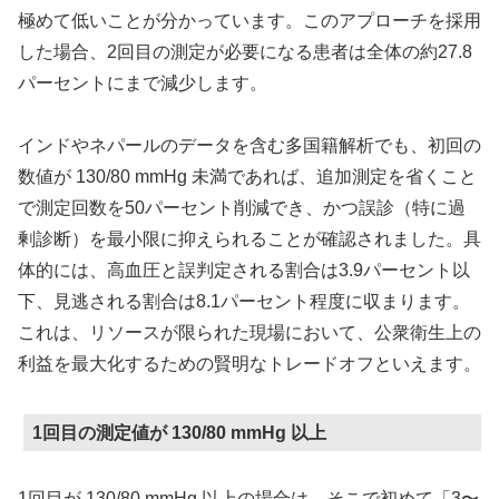
極めて低いことが分かっています。このアプローチを採用
した場合、2回目の測定が必要になる患者は全体の約27.8
パーセントにまで減少します。
インドやネパールのデータを含む多国籍解析でも、初回の
数値が 130/80 mmHg 未満であれば、追加測定を省くこと
で測定回数を50パーセント削減でき、かつ誤診（特に過
剰診断）を最小限に抑えられることが確認されました。具
体的には、高血圧と誤判定される割合は3.9パーセント以
下、見逃される割合は8.1パーセント程度に収まります。
これは、リソースが限られた現場において、公衆衛生上の
利益を最大化するための賢明なトレードオフといえます。
1回目の測定値が 130/80 mmHg 以上
1回目が 130/80 mmHg 以上の場合は、そこで初めて「3〜