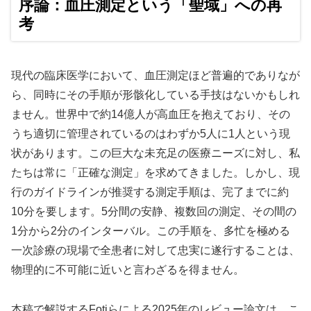
序論：血圧測定という「聖域」への再
考
現代の臨床医学において、血圧測定ほど普遍的でありなが
ら、同時にその手順が形骸化している手技はないかもしれ
ません。世界中で約14億人が高血圧を抱えており、その
うち適切に管理されているのはわずか5人に1人という現
状があります。この巨大な未充足の医療ニーズに対し、私
たちは常に「正確な測定」を求めてきました。しかし、現
行のガイドラインが推奨する測定手順は、完了までに約
10分を要します。5分間の安静、複数回の測定、その間の
1分から2分のインターバル。この手順を、多忙を極める
一次診療の現場で全患者に対して忠実に遂行することは、
物理的に不可能に近いと言わざるを得ません。
本稿で解説するFotiらによる2025年のレビュー論文は、こ