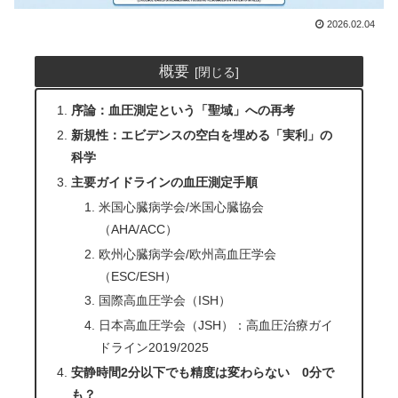
2026.02.04
概要
序論：血圧測定という「聖域」への再考
新規性：エビデンスの空白を埋める「実利」の
科学
主要ガイドラインの血圧測定手順
米国心臓病学会/米国心臓協会
（AHA/ACC）
欧州心臓病学会/欧州高血圧学会
（ESC/ESH）
国際高血圧学会（ISH）
日本高血圧学会（JSH）：高血圧治療ガイ
ドライン2019/2025
安静時間2分以下でも精度は変わらない 0分で
も？