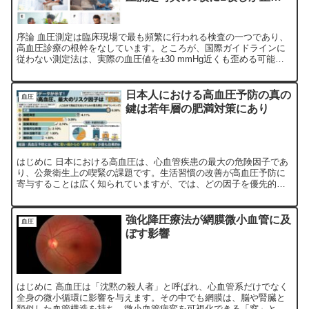
でない
序論 血圧測定は臨床現場で最も頻繁に行われる検査の一つであり、
高血圧診療の根幹をなしています。ところが、国際ガイドラインに
従わない測定法は、実際の血圧値を±30 mmHg近くも歪める可能性
があると報告されています。本研究は、主要ストックフォ...
日本人における高血圧予防の真の
血圧
鍵は若年層の肥満対策にあり
はじめに 日本における高血圧は、心血管疾患の最大の危険因子であ
り、公衆衛生上の喫緊の課題です。生活習慣の改善が高血圧予防に
寄与することは広く知られていますが、では、どの因子を優先的に
是正すれば、人口全体として最も効率的に高血圧を減らすことが...
強化降圧療法が網膜微小血管に及
血圧
ぼす影響
はじめに 高血圧は「沈黙の殺人者」と呼ばれ、心血管系だけでなく
全身の微小循環に影響を与えます。その中でも網膜は、脳や腎臓と
類似した血管構造を持ち、微小血管病変を可視化できる「窓」とし