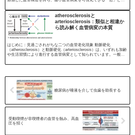
て注目されています。これまで降圧療法が網膜血管構造に影響を...
atherosclerosisと
心臓血管
arteriosclerosis：類似と相違か
ら読み解く血管病変の本質
はじめに：見過ごされがちな二つの血管老化現象 動脈硬化
（atherosclerosis）と動脈硬化（arteriosclerosis）は、いずれも加齢
や生活習慣により進行する血管病変として知られています。一般的
には「動脈硬化」という用語でひ...
糖尿病が唾液を介して虫歯を助長する
受動喫煙が非喫煙者の血管を蝕み、高血
圧を招く