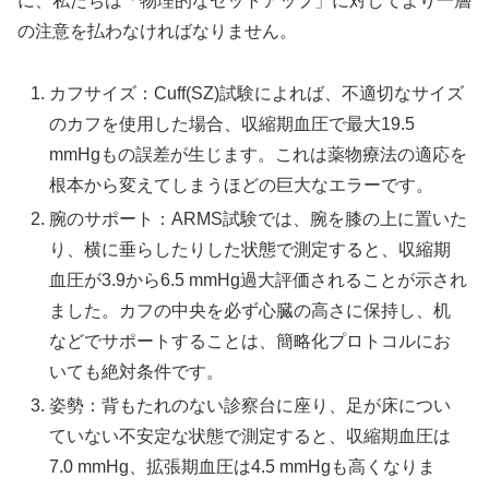
に、私たちは「物理的なセットアップ」に対してより一層
の注意を払わなければなりません。
カフサイズ：Cuff(SZ)試験によれば、不適切なサイズ
のカフを使用した場合、収縮期血圧で最大19.5
mmHgもの誤差が生じます。これは薬物療法の適応を
根本から変えてしまうほどの巨大なエラーです。
腕のサポート：ARMS試験では、腕を膝の上に置いた
り、横に垂らしたりした状態で測定すると、収縮期
血圧が3.9から6.5 mmHg過大評価されることが示され
ました。カフの中央を必ず心臓の高さに保持し、机
などでサポートすることは、簡略化プロトコルにお
いても絶対条件です。
姿勢：背もたれのない診察台に座り、足が床につい
ていない不安定な状態で測定すると、収縮期血圧は
7.0 mmHg、拡張期血圧は4.5 mmHgも高くなりま