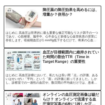
降圧薬の降圧効果を高めるには、
血圧
増量か？併用か？
はじめに 高血圧は世界的に最も重要な修正可能なリスク因子の一つ
であり、心筋梗塞、脳卒中、心不全など多様な心血管疾患の背景に
存在します。収縮期血圧が1 mmHg低下するだけで、将来の心血管
イベントリスクが約2%減少すると報告されていることから...
血圧が目標範囲内に維持されてい
血圧
た時間の割合TTR（Time in
Target Range）の重要性
はじめに 高血圧診療において、私たちは長い間「点」の評価、ある
いはせいぜい「平均」という「面」の評価に頼ってきました。しか
し、診察室での一過性の血圧や、数日間の平均値だけでは、患者さ
んの脳内で刻一刻と進行する微細な損傷を完全に見抜くことはで...
オンラインの血圧測定画像は嘘だ
血圧
らけ？ オンラインで流通する血
圧測定写真の6枚に1枚しか正確