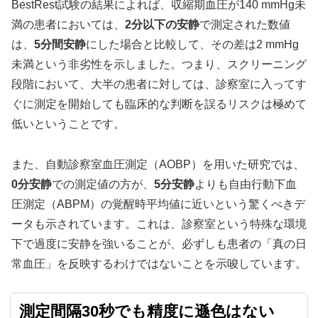
BestRest試験の結果によれば、収縮期血圧が140 mmHg未
満の患者においては、
2分以下の安静
で測定された数値
は、
5分間安静
にした場合と比較して、その差は2 mmHg
未満という非劣性を示しました。つまり、スクリーニング
段階において、大半の患者に対しては、診察室に入ってす
ぐに測定を開始しても臨床的な判断を誤るリスクは極めて
低いということです。
また、自動診察室血圧測定（AOBP）を用いた研究では、
0分安静
での測定値の方が、
5分安静
よりも自由行動下血
圧測定（ABPM）の覚醒時平均値に近いという驚くべきデ
ータも示されています。これは、診察室という特殊な環境
下で過度に安静を強いることが、必ずしも患者の「真の日
常血圧」を反映するわけではないことを示唆しています。
測定間隔30秒でも精度に遜色はない