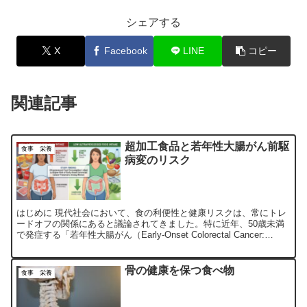
シェアする
X
Facebook
LINE
コピー
関連記事
超加工食品と若年性大腸がん前駆
食事 栄養
病変のリスク
はじめに 現代社会において、食の利便性と健康リスクは、常にトレ
ードオフの関係にあると議論されてきました。特に近年、50歳未満
で発症する「若年性大腸がん（Early-Onset Colorectal Cancer:
EOCRC）」の世界的増加...
骨の健康を保つ食べ物
食事 栄養