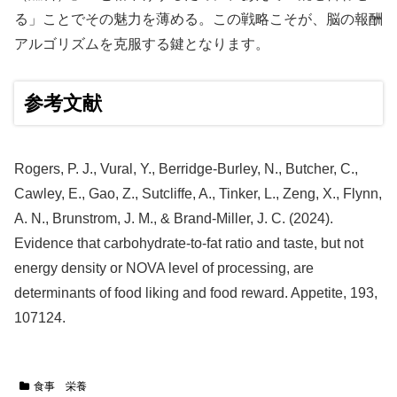
る」ことでその魅力を薄める。この戦略こそが、脳の報酬
アルゴリズムを克服する鍵となります。
参考文献
Rogers, P. J., Vural, Y., Berridge-Burley, N., Butcher, C.,
Cawley, E., Gao, Z., Sutcliffe, A., Tinker, L., Zeng, X., Flynn,
A. N., Brunstrom, J. M., & Brand-Miller, J. C. (2024).
Evidence that carbohydrate-to-fat ratio and taste, but not
energy density or NOVA level of processing, are
determinants of food liking and food reward. Appetite, 193,
107124.
食事 栄養