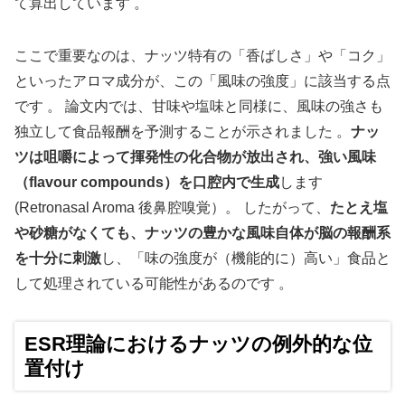
て算出しています
。
ここで重要なのは、ナッツ特有の「香ばしさ」や「コク」
といったアロマ成分が、この「風味の強度」に該当する点
です 。 論文内では、甘味や塩味と同様に、風味の強さも
独立して食品報酬を予測することが示されました 。
ナッ
ツは咀嚼によって揮発性の化合物が放出され、強い風味
（flavour compounds）を口腔内で生成
します
(Retronasal Aroma 後鼻腔嗅覚）。 したがって、
たとえ塩
や砂糖がなくても、ナッツの豊かな風味自体が脳の報酬系
を十分に刺激
し、「味の強度が（機能的に）高い」食品と
して処理されている可能性があるのです 。
ESR理論におけるナッツの例外的な位
置付け