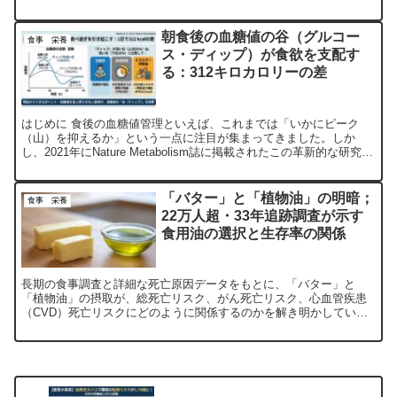
動のアドバイス。
朝食後の血糖値の谷（グルコー
食事 栄養
ス・ディップ）が食欲を支配す
る：312キロカロリーの差
はじめに 食後の血糖値管理といえば、これまでは「いかにピーク
（山）を抑えるか」という一点に注目が集まってきました。しか
し、2021年にNature Metabolism誌に掲載されたこの革新的な研究
は、私たちの空腹感とエネルギー摂取量を真に...
「バター」と「植物油」の明暗；
食事 栄養
22万人超・33年追跡調査が示す
食用油の選択と生存率の関係
長期の食事調査と詳細な死亡原因データをもとに、「バター」と
「植物油」の摂取が、総死亡リスク、がん死亡リスク、心血管疾患
（CVD）死亡リスクにどのように関係するのかを解き明かしていま
す。