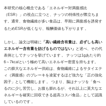
本研究の核心概念である「エネルギー対満腹感比
（ESR）」の視点に立つと、ナッツの特殊性が際立ちま
す。通常、食物繊維が多い食品は、早期に満腹感を誘発す
るためESRが低くなり、報酬価値も下がります
。
しかし、論文は明確に
「高い繊維含有量は、必ずしも高い
エネルギー含有量を妨げるものではない」
と述べ、その代
表例としてナッツを挙げています 。 ナッツは1gあたり約
6～7kcalという極めて高いエネルギー密度を持ちます。
この膨大なエネルギー供給は、食物繊維によるサタイエテ
ィ（満腹感）のブレーキを凌駕するほど強力な「正の強化
因子」として機能します 。 つまり、脳はナッツを「食べ
るのに少し苦労し、お腹も膨れるが、それ以上に莫大なエ
ネルギーを確実に回収できる超高コスパ食品」として認識
しているのです 。