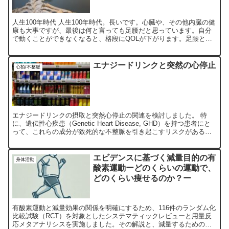
人生100年時代 人生100年時代。長いです。心臓や、その他内臓の健
康も大事ですが、最後は何と言っても足腰だと思っています。自分
で動くことができなくなると、格段にQOLが下がります。足腰とい
えば、「骨」も大事です。ご高齢の方が、転倒して、骨...
エナジードリンクと突然の心停止
心拍/不整脈
エナジードリンクの摂取と突然心停止の関連を検討しました。 特
に、遺伝性心疾患（Genetic Heart Disease, GHD）を持つ患者にと
って、これらの成分が致死的な不整脈を引き起こすリスクがあるこ
とが懸念されています。
エビデンスに基づく減量目的の有
身体活動
酸素運動ーどのくらいの運動で、
どのくらい痩せるのか？ー
有酸素運動と減量効果の関係を明確にするため、116件のランダム化
比較試験（RCT）を対象としたシステマティックレビューと用量反
応メタアナリシスを実施しました。その解説と、減量するための運