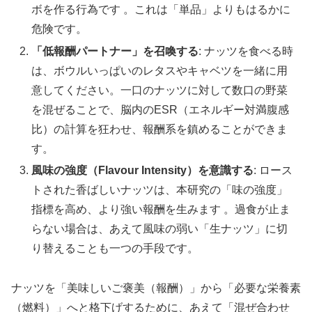
ボを作る行為です 。これは「単品」よりもはるかに
危険です。
「低報酬パートナー」を召喚する
: ナッツを食べる時
は、ボウルいっぱいのレタスやキャベツを一緒に用
意してください。一口のナッツに対して数口の野菜
を混ぜることで、脳内のESR（エネルギー対満腹感
比）の計算を狂わせ、報酬系を鎮めることができま
す。
風味の強度（Flavour Intensity）を意識する
: ロース
トされた香ばしいナッツは、本研究の「味の強度」
指標を高め、より強い報酬を生みます 。過食が止ま
らない場合は、あえて風味の弱い「生ナッツ」に切
り替えることも一つの手段です。
ナッツを「美味しいご褒美（報酬）」から「必要な栄養素
（燃料）」へと格下げするために、あえて「混ぜ合わせ