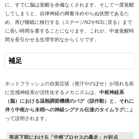
に、すでに脳は覚醒を余儀なくされます。そして一度覚醒
してしまうと、自律神経の興奮冷めやらぬ状態であるた
め、再び睡眠に移行する（ステージN2やN3に戻る）まで
に長い時間を要することになります。これが、中途覚醒時
間を長引かせる生理学的なからくりです。
補足
ホットフラッシュの自覚症状（発汗やのぼせ）が現れる前
に交感神経系が活性化するメカニズムは、
中枢神経系
（脳）における温熱調節機構のバグ（誤作動）と、それに
伴う中枢から末梢への神経シグナル伝達のタイムラグ
によ
って説明されます。
視床下部における「中枢プロセスの暴走」が起点