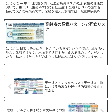
はじめに — 中年期女性を襲う心血管疾患リスクの謎 女性の健康に
おいて、更年期は生命科学的にも社会生活におけるQOLの面でも、
極めて大きな転換点です。閉経を迎えた女性では、冠動脈疾患をは
じめとする心血管疾患のリスクが急激に上昇することが長年...
高齢者の昼寝パターンと死亡リス
睡眠
ク
はじめに 日常に静かに溶け込んでいる昼寝という習慣が、単なる心
地よい休息ではなく、水面下で進行する生命の危機のサインだとし
たら、私たちはそれをどのように見極めればよいのでしょうか。こ
れまで、多くの人々が日中の眠気解消や健康増進を目的として昼...
更年期とメンタルヘルス：更年期は「脳
における急激な神経化学的環境の変化」
である
動物モデルから解き明かす更年期うつ病