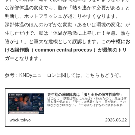
な深部体温の変化でも、脳が「熱を逃がす必要がある」と
判断し、ホットフラッシュが起こりやすくなります。
深部体温のほんのわずかな変動（あるいは環境の変化）が
生じただけで、脳は「体温が急激に上昇した！至急、熱を
逃がせ！」と重大な危機として誤認します。この
中枢にお
ける誤作動（ common central process ）が最初のトリ
ガー
となります 。
参考：KNDyニューロンに関しては、こちらもどうぞ。
更年期の睡眠障害は「脳と全身の恒常性障害」
はじめに 「以前は布団に入ればすぐ眠れたのに、最近は何
度も目が覚める」「夜中に突然暑くなって目が覚め、その
後なかなか眠れない」「十分寝たはずなのに疲れが取れな
い」 40～50代の女性から、このような訴えを聞くことは
珍しくありません。 睡眠障...
wbck.tokyo
2026.06.22