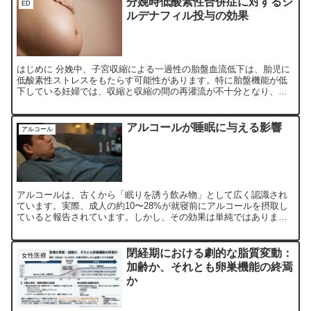
分娩時低酸素性合併症に対するシ
ED
ルデナフィル投与の効果
はじめに 分娩中、子宮収縮による一過性の胎盤血流低下は、胎児に
低酸素性ストレスをもたらす可能性があります。特に胎盤機能が低
下している妊婦では、収縮と収縮の間の再灌流が不十分となり、胎
児の酸素供給が損なわれることがあります。このような低酸素性...
アルコールが睡眠に与える影響
アルコール
アルコールは、古くから「眠りを誘う飲み物」として広く認識され
ています。実際、成人の約10〜28%が就寝前にアルコールを摂取し
ていると報告されています。しかし、その効果は単純ではありませ
ん。科学的に見た場合、アルコールは本当に質の高い睡眠をもたら
すのでしょうか。
閉経期における劇的な脂質変動：
女性医療
加齢か、それとも卵巣機能の終焉
か