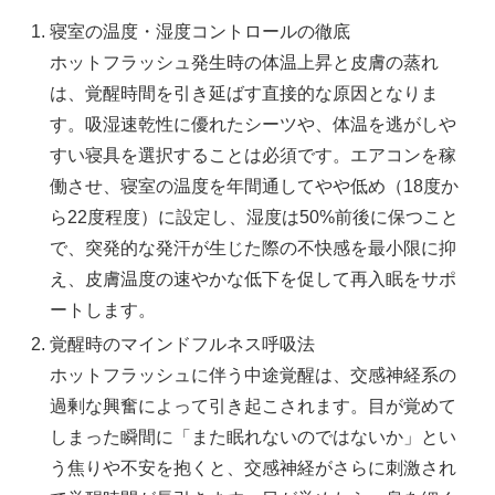
寝室の温度・湿度コントロールの徹底
ホットフラッシュ発生時の体温上昇と皮膚の蒸れ
は、覚醒時間を引き延ばす直接的な原因となりま
す。吸湿速乾性に優れたシーツや、体温を逃がしや
すい寝具を選択することは必須です。エアコンを稼
働させ、寝室の温度を年間通してやや低め（18度か
ら22度程度）に設定し、湿度は50%前後に保つこと
で、突発的な発汗が生じた際の不快感を最小限に抑
え、皮膚温度の速やかな低下を促して再入眠をサポ
ートします。
覚醒時のマインドフルネス呼吸法
ホットフラッシュに伴う中途覚醒は、交感神経系の
過剰な興奮によって引き起こされます。目が覚めて
しまった瞬間に「また眠れないのではないか」とい
う焦りや不安を抱くと、交感神経がさらに刺激され