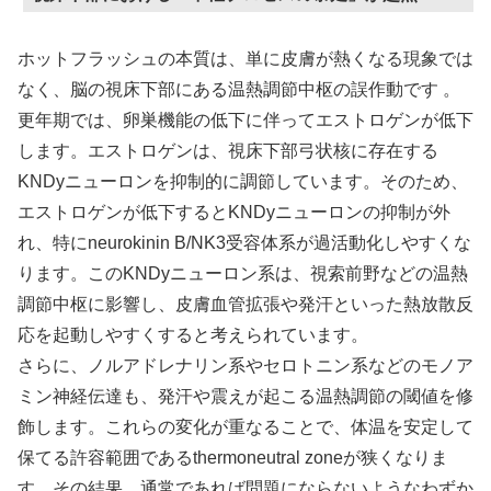
ホットフラッシュの本質は、単に皮膚が熱くなる現象では
なく、脳の視床下部にある温熱調節中枢の誤作動です 。
更年期では、卵巣機能の低下に伴ってエストロゲンが低下
します。エストロゲンは、視床下部弓状核に存在する
KNDyニューロンを抑制的に調節しています。そのため、
エストロゲンが低下するとKNDyニューロンの抑制が外
れ、特にneurokinin B/NK3受容体系が過活動化しやすくな
ります。このKNDyニューロン系は、視索前野などの温熱
調節中枢に影響し、皮膚血管拡張や発汗といった熱放散反
応を起動しやすくすると考えられています。
さらに、ノルアドレナリン系やセロトニン系などのモノア
ミン神経伝達も、発汗や震えが起こる温熱調節の閾値を修
飾します。これらの変化が重なることで、体温を安定して
保てる許容範囲であるthermoneutral zoneが狭くなりま
す。その結果、通常であれば問題にならないようなわずか