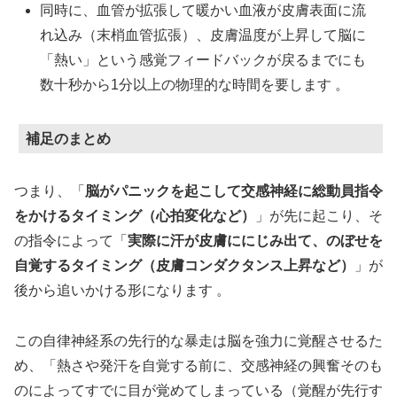
同時に、血管が拡張して暖かい血液が皮膚表面に流
れ込み（末梢血管拡張）、皮膚温度が上昇して脳に
「熱い」という感覚フィードバックが戻るまでにも
数十秒から1分以上の物理的な時間を要します 。
補足のまとめ
つまり、「
脳がパニックを起こして交感神経に総動員指令
をかけるタイミング（心拍変化など）
」が先に起こり、そ
の指令によって「
実際に汗が皮膚ににじみ出て、のぼせを
自覚するタイミング（皮膚コンダクタンス上昇など）
」が
後から追いかける形になります 。
この自律神経系の先行的な暴走は脳を強力に覚醒させるた
め、「熱さや発汗を自覚する前に、交感神経の興奮そのも
のによってすでに目が覚めてしまっている（覚醒が先行す