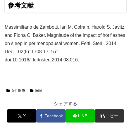
参考文献
Massimiliano de Zambotti, Ian M. Colrain, Harold S. Javitz,
and Fiona C. Baker. Magnitude of the impact of hot flashes
on sleep in perimenopausal women. Fertil Steril. 2014
Dec; 102(6): 1708-1715.e1.
doi:10.1016/j.fertnstert.2014.08.016.
女性医療
睡眠
シェアする
X
Facebook
LINE
コピー