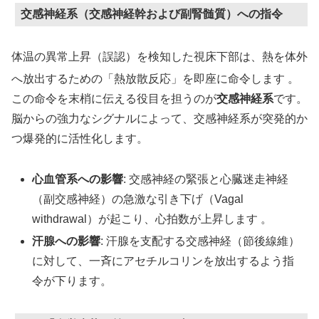
交感神経系（交感神経幹および副腎髄質）への指令
体温の異常上昇（誤認）を検知した視床下部は、熱を体外
へ放出するための「熱放散反応」を即座に命令します
。
この命令を末梢に伝える役目を担うのが
交感神経系
です。
脳からの強力なシグナルによって、交感神経系が突発的か
つ爆発的に活性化します。
心血管系への影響
: 交感神経の緊張と心臓迷走神経
（副交感神経）の急激な引き下げ（Vagal
withdrawal）が起こり、心拍数が上昇します 。
汗腺への影響
: 汗腺を支配する交感神経（節後線維）
に対して、一斉にアセチルコリンを放出するよう指
令が下ります。