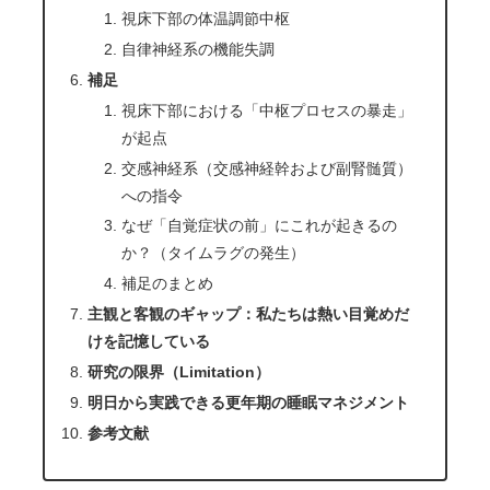
視床下部の体温調節中枢
自律神経系の機能失調
補足
視床下部における「中枢プロセスの暴走」
が起点
交感神経系（交感神経幹および副腎髄質）
への指令
なぜ「自覚症状の前」にこれが起きるの
か？（タイムラグの発生）
補足のまとめ
主観と客観のギャップ：私たちは熱い目覚めだ
けを記憶している
研究の限界（Limitation）
明日から実践できる更年期の睡眠マネジメント
参考文献