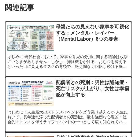
関連記事
母親たちの見えない家事を可視化
女性医療
する：メンタル・レイバー
（Mental Labor）6つの要素
はじめに 現代社会において、家事や育児の分担に関する議論は枚挙
にいとまがありません。しかし、掃除機をかける、おむつを替える
といった目に見えるタスクの背後で、絶え間なく回転し続ける脳内
の歯車については、これまで驚くほど光が当てられてきませんで...
配偶者との死別：男性は認知症・
医療全般
死亡リスクが上がり、女性は幸福
感が向上する
はじめに：人生最大のストレスイベントをどう乗り越えるか 人生に
おいて、長年連れ添った配偶者との死別は、最も強烈な心理的・社
会的ストレスを伴うライフイベントの一つとして広く知られていま
す。特に、世界に類を見ないスピードで超高齢社会を迎えている...