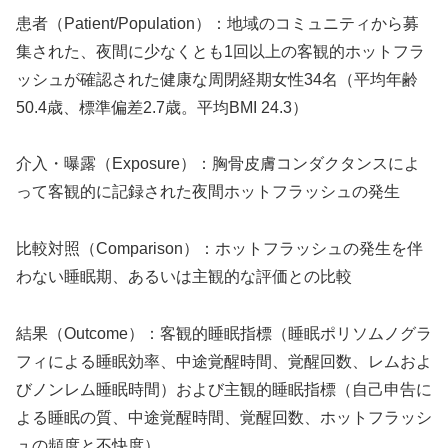
患者（Patient/Population）：地域のコミュニティから募
集された、夜間に少なくとも1回以上の客観的ホットフラ
ッシュが確認された健康な周閉経期女性34名（平均年齢
50.4歳、標準偏差2.7歳。平均BMI 24.3）
介入・曝露（Exposure）：胸骨皮膚コンダクタンスによ
って客観的に記録された夜間ホットフラッシュの発生
比較対照（Comparison）：ホットフラッシュの発生を伴
わない睡眠期、あるいは主観的な評価との比較
結果（Outcome）：客観的睡眠指標（睡眠ポリソムノグラ
フィによる睡眠効率、中途覚醒時間、覚醒回数、レムおよ
びノンレム睡眠時間）および主観的睡眠指標（自己申告に
よる睡眠の質、中途覚醒時間、覚醒回数、ホットフラッシ
ュの頻度と不快度）