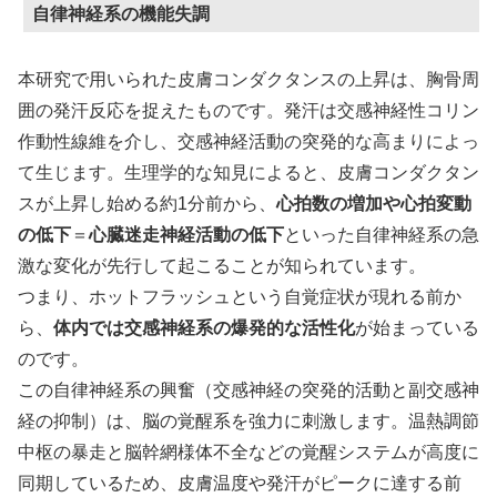
自律神経系の機能失調
本研究で用いられた皮膚コンダクタンスの上昇は、胸骨周
囲の発汗反応を捉えたものです。発汗は交感神経性コリン
作動性線維を介し、交感神経活動の突発的な高まりによっ
て生じます。生理学的な知見によると、皮膚コンダクタン
スが上昇し始める約1分前から、
心拍数の増加や心拍変動
の低下
＝
心臓迷走神経活動の低下
といった自律神経系の急
激な変化が先行して起こることが知られています。
つまり、ホットフラッシュという自覚症状が現れる前か
ら、
体内では交感神経系の爆発的な活性化
が始まっている
のです。
この自律神経系の興奮（交感神経の突発的活動と副交感神
経の抑制）は、脳の覚醒系を強力に刺激します。温熱調節
中枢の暴走と脳幹網様体不全などの覚醒システムが高度に
同期しているため、皮膚温度や発汗がピークに達する前