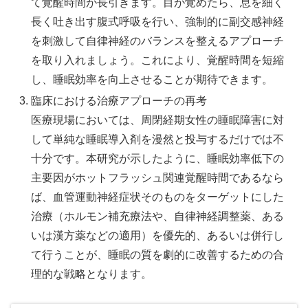
て覚醒時間が長引きます。目が覚めたら、息を細く
長く吐き出す腹式呼吸を行い、強制的に副交感神経
を刺激して自律神経のバランスを整えるアプローチ
を取り入れましょう。これにより、覚醒時間を短縮
し、睡眠効率を向上させることが期待できます。
臨床における治療アプローチの再考
医療現場においては、周閉経期女性の睡眠障害に対
して単純な睡眠導入剤を漫然と投与するだけでは不
十分です。本研究が示したように、睡眠効率低下の
主要因がホットフラッシュ関連覚醒時間であるなら
ば、血管運動神経症状そのものをターゲットにした
治療（ホルモン補充療法や、自律神経調整薬、ある
いは漢方薬などの適用）を優先的、あるいは併行し
て行うことが、睡眠の質を劇的に改善するための合
理的な戦略となります。