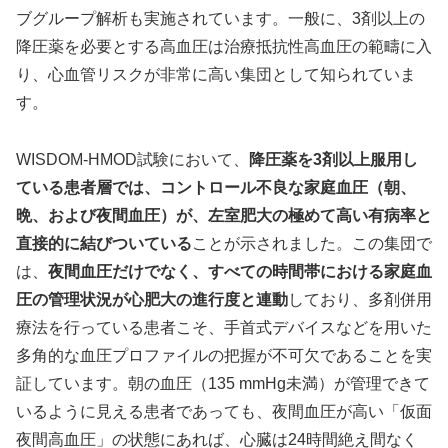
ブグループ解析も実施されています。一般に、3剤以上の
降圧薬を必要とする高血圧は治療抵抗性高血圧の範疇に入
り、心血管リスクが非常に高い集団として知られていま
す。
WISDOM-HMOD試験において、
降圧薬を3剤以上服用し
ている患者層では、コントロール不良な家庭血圧（朝、
晩、および夜間血圧）が、左室肥大の極めて高い有病率と
直接的に結びついている
ことが示されました。この集団で
は、
夜間血圧だけでなく、すべての時間帯における家庭血
圧の管理状況が心肥大の進行度と連動
しており、多剤併用
療法を行っている患者こそ、手首式デバイスなどを用いた
多角的な血圧プロファイルの把握が不可欠であることを実
証しています。朝の血圧（135 mmHg未満）が管理できて
いるように見える患者であっても、夜間血圧が高い「仮面
夜間高血圧」の状態にあれば、心臓は24時間絶え間なく