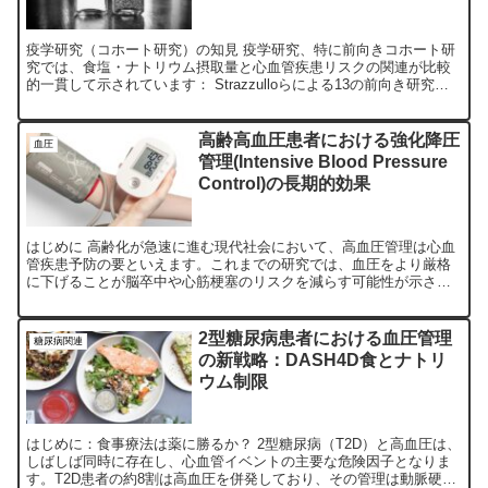
疫学研究（コホート研究）の知見 疫学研究、特に前向きコホート研
究では、食塩・ナトリウム摂取量と心血管疾患リスクの関連が比較
的一貫して示されています： Strazzulloらによる13の前向き研究
（約17.7万人）のメタ分析では、高い塩分摂取...
高齢高血圧患者における強化降圧
血圧
管理(Intensive Blood Pressure
Control)の長期的効果
はじめに 高齢化が急速に進む現代社会において、高血圧管理は心血
管疾患予防の要といえます。これまでの研究では、血圧をより厳格
に下げることが脳卒中や心筋梗塞のリスクを減らす可能性が示され
てきました。しかし、その効果がどの程度長期的に維持されるの...
2型糖尿病患者における血圧管理
糖尿病関連
の新戦略：DASH4D食とナトリ
ウム制限
はじめに：食事療法は薬に勝るか？ 2型糖尿病（T2D）と高血圧は、
しばしば同時に存在し、心血管イベントの主要な危険因子となりま
す。T2D患者の約8割は高血圧を併発しており、その管理は動脈硬化