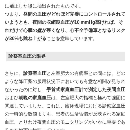
に補正した後に抽出されたものです。
つまり
、昼間の血圧がどれほど完璧にコントロールされて
いようとも、夜間の収縮期血圧が10 mmHg高ければ、そ
れだけで心臓の壁が厚くなり、心不全予備軍となるリスク
が36%も跳ね上がる
ことを意味しています。
診察室血圧の限界
さらに、
診察室血圧
と左室肥大の有病率との間には、どの
ような降圧薬の服用状況下においても有意な相関が見られ
なかったのに対し、
手首式家庭血圧計で測定した夜間血圧
および
朝晩の家庭血圧
は、左室肥大の指標と極めて強固に
関連していました。これは、臨床現場における診察室血圧
の一時的な数値よりも、患者の生活習慣が反映される家庭
血圧、とりわけ夜間血圧のモニタリングがいかに重要であ