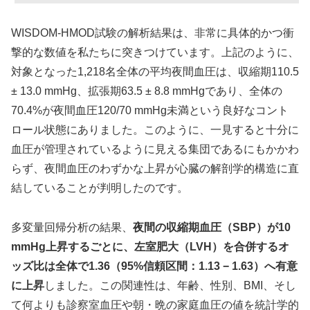
WISDOM-HMOD試験の解析結果は、非常に具体的かつ衝
撃的な数値を私たちに突きつけています。上記のように、
対象となった1,218名全体の平均夜間血圧は、収縮期110.5
± 13.0 mmHg、拡張期63.5 ± 8.8 mmHgであり、全体の
70.4%が夜間血圧120/70 mmHg未満という良好なコント
ロール状態にありました。このように、一見すると十分に
血圧が管理されているように見える集団であるにもかかわ
らず、夜間血圧のわずかな上昇が心臓の解剖学的構造に直
結していることが判明したのです。
多変量回帰分析の結果、
夜間の収縮期血圧（SBP）が10
mmHg上昇するごとに、左室肥大（LVH）を合併するオ
ッズ比は全体で1.36（95%信頼区間：1.13 − 1.63）へ有意
に上昇
しました。この関連性は、年齢、性別、BMI、そし
て何よりも診察室血圧や朝・晩の家庭血圧の値を統計学的