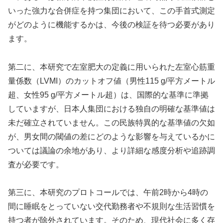
いった強力な合併症を持つ集団において、この手首式測定
がどのように機能するかは、今後の検証を待つ必要があり
ます。
第二に、本研究で左室肥大の定義に用いられた左室心筋重
量係数（LVMI）のカットオフ値（男性115 g/平方メートル
超、女性95 g/平方メートル超）は、国際的な基準に準拠
していますが、日本人集団における独自の明確な基準値は
未だ確立されていません。この民族特異的な基準値の欠如
が、男女間の閾値の差にどのような影響を与えているかに
ついては議論の余地があり、より詳細な感度分析や追跡調
査が必要です。
第三に、本研究のプロトコールでは、午前2時から4時の
間に睡眠をとっていない交代勤務者や不規則な生活習慣を
持つ者が除外されています。そのため、現代社会に多く存