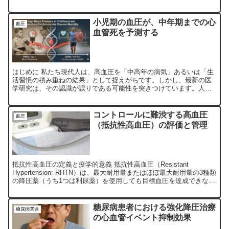
性疾患や脳卒中、腎症予防において極めて重要です。し...
小児期の血圧が、中年期までの心
血圧
血管死を予測する
はじめに 私たち現代人は、高血圧を「中高年の病気」あるいは「生
活習慣の積み重ねの結果」として捉えがちです。しかし、最新の医
学研究は、その認識が誤りである可能性を突きつけています。人生
の極めて早い段階、すなわち小学校に入学したばかりの7歳とい...
コントロールに難渋する高血圧
血圧
（抵抗性高血圧）の評価と管理
抵抗性高血圧の定義と疫学的意義 抵抗性高血圧（Resistant
Hypertension: RHTN）は、最大耐用量またはほぼ最大耐用量の3種類
の降圧薬（うち1つは利尿薬）を使用しても目標血圧を達成できない
状態、あるいは4種類以上の降圧薬...
糖尿病患者における強化降圧治療
糖尿病関連
の心血管イベント抑制効果