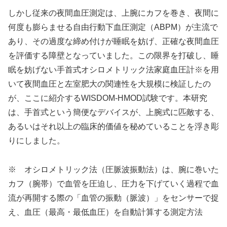
しかし従来の夜間血圧測定は、上腕にカフを巻き、夜間に
何度も膨らませる自由行動下血圧測定（ABPM）が主流で
あり、その過度な締め付けが睡眠を妨げ、正確な夜間血圧
を評価する障壁となっていました。この限界を打破し、睡
眠を妨げない手首式オシロメトリック法家庭血圧計※を用
いて夜間血圧と左室肥大の関連性を大規模に検証したの
が、ここに紹介するWISDOM-HMOD試験です。本研究
は、手首式という簡便なデバイスが、上腕式に匹敵する、
あるいはそれ以上の臨床的価値を秘めていることを浮き彫
りにしました。
※ オシロメトリック法（圧脈波振動法）は、腕に巻いた
カフ（腕帯）で血管を圧迫し、圧力を下げていく過程で血
流が再開する際の「血管の振動（脈波）」をセンサーで捉
え、血圧（最高・最低血圧）を自動計算する測定方法