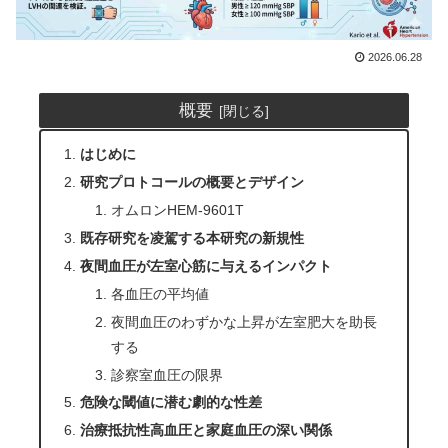
2026.06.28
概要
はじめに
研究プロトコールの概要とデザイン
オムロンHEM-9601T
既存研究を凌駕する本研究の新規性
夜間血圧が左室心筋に与えるインパクト
各血圧の平均値
夜間血圧のわずかな上昇が左室肥大を助長
する
診察室血圧の限界
危険な閾値に潜む劇的な性差
治療抵抗性高血圧と家庭血圧の深い関係