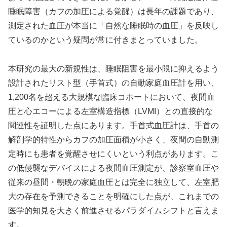
睡眠障害（カフの加圧による覚醒）は長年の課題であり、
測定された血圧が本当に「自然な睡眠時の血圧」を反映し
ているのかという疑問が常に付きまとっていました。
本研究の最大の新規性は、睡眠阻害を最小限に抑えるよう
設計されたリスト型（手首式）の自動家庭血圧計を用い、
1,200名を超える大規模な臨床コホートにおいて、夜間血
圧と心エコーによる左室構造指標（LVMI）との直接的な
関連性を証明した点にあります。手首式血圧計は、手首の
解剖学的特性からカフの加圧面積が小さく、夜間の自動測
定時にも患者を覚醒させにくいという利点があります。こ
の低侵襲なデバイスによる夜間血圧測定が、診察室血圧や
従来の昼間・朝晩の家庭血圧とは完全に独立して、左室肥
大の存在を予測できることを明確にした点が、これまでの
医学的知見を大きく前進させるパラダイムシフトと言えま
す。