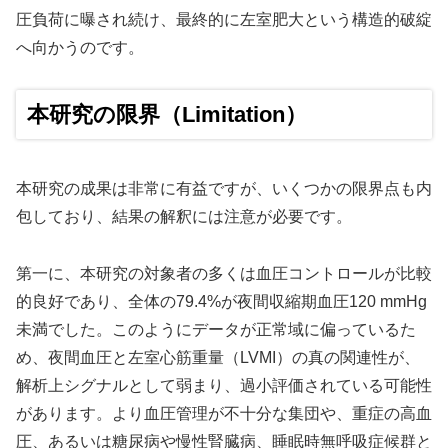
圧負荷に曝され続け、最終的に左室肥大という構造的破綻
へ向かうのです。
本研究の限界（Limitation）
本研究の成果は非常に有益ですが、いくつかの限界点も内
包しており、結果の解釈には注意が必要です。
第一に、本研究の対象者の多くは血圧コントロールが比較
的良好であり、全体の79.4%が夜間収縮期血圧120 mmHg
未満でした。このようにデータが正常域に偏っているた
め、夜間血圧と左室心筋重量（LVMI）の真の関連性が、
解析上シグナルとして弱まり、過小評価されている可能性
があります。より血圧管理が不十分な集団や、重症の高血
圧、あるいは糖尿病や慢性腎臓病、睡眠時無呼吸症候群と