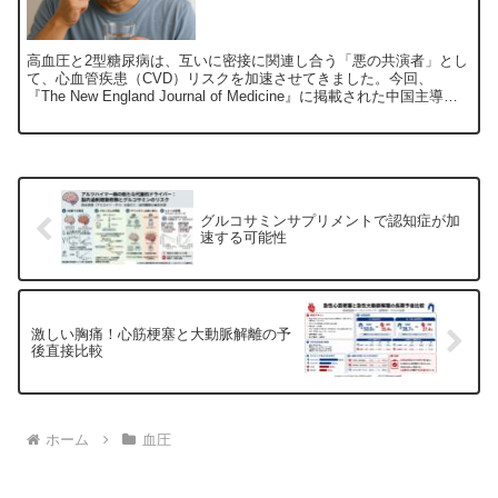
高血圧と2型糖尿病は、互いに密接に関連し合う「悪の共演者」とし
て、心血管疾患（CVD）リスクを加速させてきました。今回、
『The New England Journal of Medicine』に掲載された中国主導の
大規模臨床試験「BPRO...
グルコサミンサプリメントで認知症が加
速する可能性
激しい胸痛！心筋梗塞と大動脈解離の予
後直接比較
ホーム
血圧