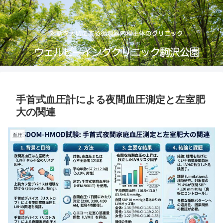
手首式血圧計による夜間血圧測定と左室肥
大の関連
血圧