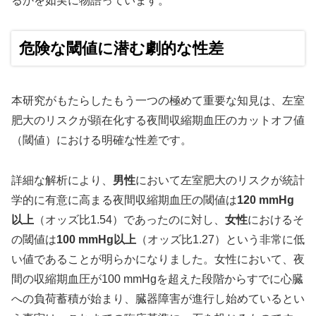
るかを如実に物語っています。
危険な閾値に潜む劇的な性差
本研究がもたらしたもう一つの極めて重要な知見は、左室
肥大のリスクが顕在化する夜間収縮期血圧のカットオフ値
（閾値）における明確な性差です。
詳細な解析により、
男性
において左室肥大のリスクが統計
学的に有意に高まる夜間収縮期血圧の閾値は
120 mmHg
以上
（オッズ比1.54）であったのに対し、
女性
におけるそ
の閾値は
100 mmHg以上
（オッズ比1.27）という非常に低
い値であることが明らかになりました。女性において、夜
間の収縮期血圧が100 mmHgを超えた段階からすでに心臓
への負荷蓄積が始まり、臓器障害が進行し始めているとい