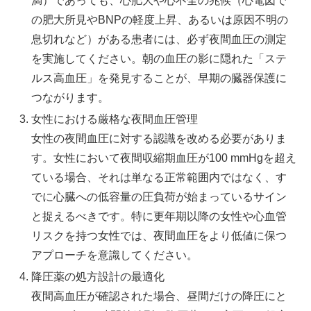
満）であっても、心肥大や心不全の兆候（心電図で
の肥大所見やBNPの軽度上昇、あるいは原因不明の
息切れなど）がある患者には、必ず夜間血圧の測定
を実施してください。朝の血圧の影に隠れた「ステ
ルス高血圧」を発見することが、早期の臓器保護に
つながります。
女性における厳格な夜間血圧管理
女性の夜間血圧に対する認識を改める必要がありま
す。女性において夜間収縮期血圧が100 mmHgを超え
ている場合、それは単なる正常範囲内ではなく、す
でに心臓への低容量の圧負荷が始まっているサイン
と捉えるべきです。特に更年期以降の女性や心血管
リスクを持つ女性では、夜間血圧をより低値に保つ
アプローチを意識してください。
降圧薬の処方設計の最適化
夜間高血圧が確認された場合、昼間だけの降圧にと