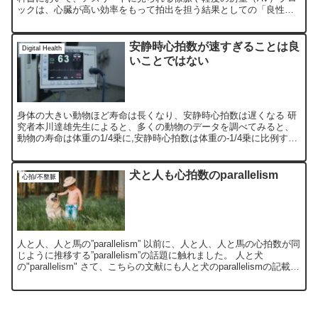
ックは、心臓が高い効率をもって拍出を担う結果としての「良性の
適応」と記載されています。特に持久系スポーツにおいては...
安静時心拍数が速すぎることは良
Digital Health
いことではない
身体の大きい動物ほど寿命は長くなり、安静時心拍数は遅くなる 研
究者本川達雄先生によると、多くの動物のデータを調べてみると、
動物の寿命は体重の1/4乗に,安静時心拍数は体重の-1/4乗に比例する
そうです。 つまり、身体の大きい動物ほど寿命は長...
犬と人も心拍数のparallelism
心拍/不整脈
人と人、人と馬の”parallelism” 以前に、人と人、人と馬の心拍数が同
じように推移する”parallelism”の話題に触れました。 人と犬
の"parallelism" さて、こちらの文献にも人と犬のparallelismの記載が
あ...