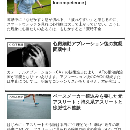
Incompetence）
運動中に「なぜかすぐ息が切れる」「疲れやすい」と感じるのに、
スマートウォッチを見れば心拍数は大して上がっていない。こうし
た現象に心当たりのある方は、もしかすると「変時不全
（Chronotropic Incompetence：CI）」という状...
心房細動アブレーション後の抗凝
心拍/不整脈
固薬中止
カテーテルアブレーション（CA）の技術進歩により、AFの根治的治
療が可能となりつつあります。アブレーション後のOACの継続また
は中止については、明確なコンセンサスがありません。本研究は、
CA成功後のOAC中止が血栓塞栓症や主要出血イベント、全死亡にど
のように影響するか
ペースメーカー植込みを要した元
心拍/不整脈
アスリート：持久系アスリートと
徐脈性不整脈
はじめに：アスリートの徐脈は本当に“生理的”か？ 運動生理学の教
科書において、アスリートに見られる徐脈や軽度の房室（AV）ブロ