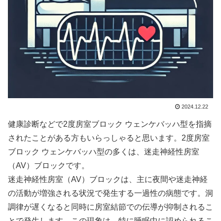
2024.12.22
健康診断などで2度房室ブロック ウェンケバッハ型を指摘
されたことがある方もいらっしゃると思います。2度房室
ブロック ウェンケバッハ型の多くは、迷走神経性房室
（AV）ブロックです。
迷走神経性房室（AV）ブロックは、主に夜間や迷走神経
の活動が増強される状況で発生する一過性の病態です。洞
調律が遅くなると同時に房室結節での伝導が抑制されるこ
とで発生します。この現象は、特に睡眠中に認められるこ