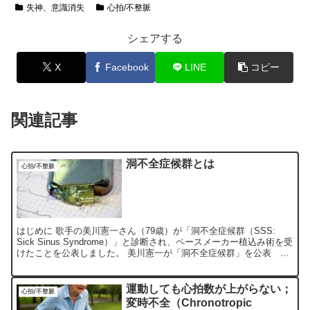
失神、意識消失
心拍/不整脈
シェアする
X
Facebook
LINE
コピー
関連記事
洞不全症候群とは
心拍/不整脈
はじめに 歌手の美川憲一さん（79歳）が「洞不全症候群（SSS:
Sick Sinus Syndrome）」と診断され、ペースメーカー植込み術を受
けたことを公表しました。 美川憲一が「洞不全症候群」を公表 ペ
ースメーカー取り付け手術も報告「...
運動しても心拍数が上がらない；
心拍/不整脈
変時不全（Chronotropic