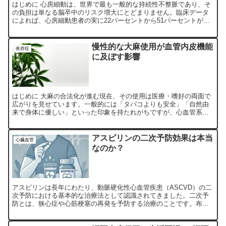
はじめに 心房細動は、世界で最も一般的な持続性不整脈であり、そ
の負担は単なる脳卒中のリスク増大にとどまりません。臨床データ
によれば、心房細動患者の実に22パーセントから51パーセントが、
持続的な記憶障害を呈しているという驚くべき事実がありま...
慢性的な大麻使用が血管内皮機能
依存症
に及ぼす影響
はじめに 大麻の合法化が進む現在、その使用は医療・嗜好の両面で
広がりを見せています。一般的には「タバコよりも安全」「自然由
来で身体に優しい」といった印象を持たれがちですが、心血管系に
与える影響についての科学的エビデンスはまだ十分とは言えませ...
アスピリンの二次予防効果は本当
心臓血管
なのか？
アスピリンは長年にわたり、動脈硬化性心血管疾患（ASCVD）の二
次予防における基本的な治療法として認識されてきました。二次予
防とは、狭心症や心筋梗塞の再発を予防する治療のことです。布施
も医師になったころから、当たり前のように狭心症や心筋梗塞...