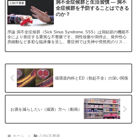
洞不全症候群と生活習慣 ― 洞不
心拍/不整脈
全症候群を予防することはできる
のか？
序論 洞不全症候群（Sick Sinus Syndrome, SSS）は洞結節の機能不
全により発症する重篤な不整脈です。洞性徐脈や洞停止、発作性心
房細動など多彩な臨床像を呈し、重症例では失神や突然死のリスク
を伴います。発症の中心は加齢に伴う...
循環器内科とED（勃起不全）の深い関係
お酒を減らしたい（減酒）方へ（動画）
ホーム
心拍/不整脈