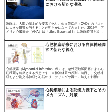
心臓血管
における新たな潮流
睡眠は、人間の基本的な要素であり、心血管疾患（CVD）のリスク
に大きな影響を与えることが明らかになってきました。2022年、ア
メリカ心臓協会（AHA）は「Life’s Essential 8」に睡眠時間を加
え、成人が1日7～9時間の睡眠を目指すことを正式に推奨しました。
心筋梗塞治療における自律神経調
心臓血管
節の新たな視点
心筋梗塞（Myocardial Infarction, MI）は、急性冠動脈閉塞による心
筋壊死を特徴とする疾患です。自律神経系の役割に着目し、交感神
経および副交感神経が心筋のリモデリングや再生に与える影響につ
いて掘り下げています。
心房細動による記憶力低下とその
心拍/不整脈
メカニズム、対策