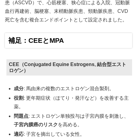
患（ASCVD）で、心筋梗塞、狭心症による入院、冠動脈
血行再建術、脳梗塞、末梢動脈疾患、頸動脈疾患、CVD
死亡を含む複合エンドポイントとして設定されました。
補足：CEEとMPA
CEE（Conjugated Equine Estrogens, 結合型エスト
ロゲン）
成分
: 馬由来の複数のエストロゲン混合製剤。
役割
: 更年期症状（ほてり・発汗など）を改善する主
薬。
問題点
: エストロゲン単独投与は子宮内膜を刺激し、
子宮内膜癌のリスク
を高める。
適応
: 子宮を摘出している女性。