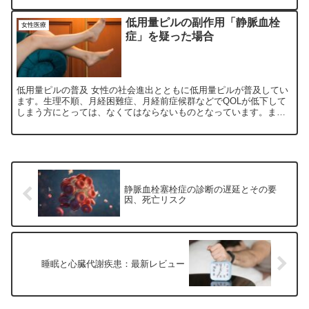
低用量ピルの副作用「静脈血栓
女性医療
症」を疑った場合
低用量ピルの普及 女性の社会進出とともに低用量ピルが普及してい
ます。生理不順、月経困難症、月経前症候群などでQOLが低下して
しまう方にとっては、なくてはならないものとなっています。ま
た、避妊目的で内服している方もいらっしゃいます。とても有用...
静脈血栓塞栓症の診断の遅延とその要
因、死亡リスク
睡眠と心臓代謝疾患：最新レビュー