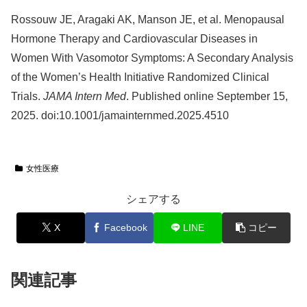
Rossouw JE, Aragaki AK, Manson JE, et al. Menopausal
Hormone Therapy and Cardiovascular Diseases in
Women With Vasomotor Symptoms: A Secondary Analysis
of the Women’s Health Initiative Randomized Clinical
Trials.
JAMA Intern Med
. Published online September 15,
2025. doi:10.1001/jamainternmed.2025.4510
女性医療
シェアする
X
Facebook
LINE
コピー
関連記事