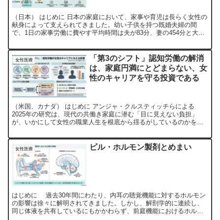
（日本） はじめに 日本の家庭において、家事や育児は長らく女性の
献身によって支えられてきました。幼い子供を持つ既婚夫婦の間
で、1日の家事労働に費やす平均時間は夫が83分、妻の454分と大き
な差があります。男性が稼ぎ手であり、女性が家族の責任...
「第3のシフト」認知労働の解消
女性医療
は、家庭円満にとどまらない、女
性のキャリアを守る投資である
（米国、カナダ） はじめに アンジャ・クルスティッチらによる
2025年の研究は、現代の共働き家庭に潜む「目に見えない負担」
が、いかにして女性の職業人生を根底から揺るがしているのかを、
心理学的かつ統計的な手法で鮮やかに描き出しました。本稿では...
ピル・ホルモン製剤とめまい
女性医療
はじめに 過去30年間にわたり、内耳の聴覚機能に対するホルモン
の影響は徐々に解明されてきました。しかし、解剖学的に連続し、
同じ体液を共有しているにもかかわらず、前庭機能におけるホルモ
ンの役割は長らく不確実なままでした。現在、世界中で1億5...