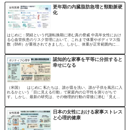
更年期の内臓脂肪急増と頸動脈硬
女性医療
化
はじめに：閉経という代謝転換期に潜む真の脅威 中高年女性におけ
る心血管疾患のリスク管理において、これまで体重やボディマス指
数（BMI）が重視されてきました。しかし、体重が正常範囲内にあ
っても腹部肥満、すなわち中心性肥満を呈する閉経後女性では...
認知的な家事を平等に分担すると
ポジティブ心理学
幸せになる
（米国） はじめに 私たちは、誰が皿を洗い、誰が子供を風呂に入
れるかという「目に見える行動」で家庭内の公平性を測りがちで
す。しかし、最新の研究は、その物理的行動の背後に潜む「見えな
い台本」の執筆作業、すなわち認知的な家事こそが、現代の親た...
日本の女性における家事ストレス
女性医療
と心理的健康