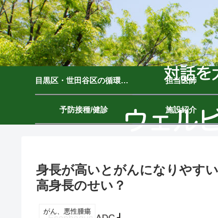
目黒区・世田谷区の循環器内科｜ウェルビーイングクリニック駒沢公園｜駒沢大学駅7分
担当医師
予防接種/健診
施設紹介
身長が高いとがんになりやす
高身長のせい？
がん、悪性腫瘍