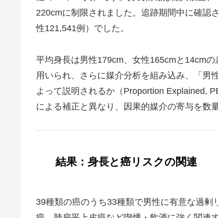
220cmに制限されました。追跡期間中に確認され
性121,541例）でした。
平均身長は男性179cm、女性165cmと14
用いられ、さらに媒介分析を組み込み、「男
よって説明されるか（Proportion Expla
による補正と異なり、因果的媒介の寄与を数
結果：身長と癌リスクの関連
39種類の癌のうち33種類で男性に有意な過
癌、肺扁平上皮癌など喫煙・飲酒に強く関連す