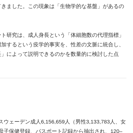
てきました。この現象は「生物学的な基盤」があるの
ート研究は、成人身長という「体細胞数の代理指標」
増加するという疫学的事実を、性差の文脈に統合し、
長」によって説明できるのかを数量的に検討した点
ェーデン成人6,156,659人（男性3,133,783人、女
査、母子保健登録、パスポート記録から抽出され、120–