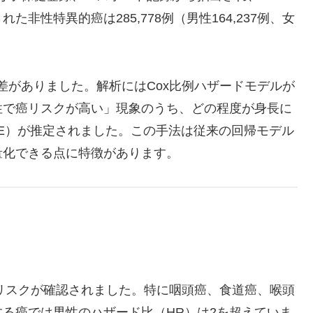
た非性特異的癌は285,778例（男性164,237例、女
cmの差がありました。解析にはCox比例ハザードモデルが
性で癌リスクが高い」現象のうち、どの程度が身長に
ined, PE）が推定されました。この手法は従来の回帰モデル
量化できる点に特徴があります。
剰リスクが確認されました。特に咽頭癌、食道癌、喉頭
る癌では男性のハザード比（HR）は2を超えていま