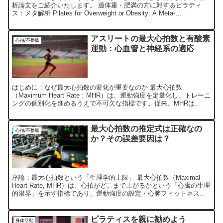
析論文をご紹介いたします。 過体重・肥満の方に対するピラティ
ス：メタ解析 Pilates for Overweight or Obesity: A Meta-
Analysis.Fr...
アスリートの最大心拍数と有酸素
心拍/不整脈
運動：心血管と神経系の適応
はじめに：なぜ最大心拍数の変化が重要なのか 最大心拍数
（Maximum Heart Rate：MHR）は、運動強度を定量化し、トレーニ
ングの個別化を進めるうえで不可欠な指標です。従来、MHRは
「220−年齢」という単純な算出式に基づいて推定...
最大心拍数の推定式は正確なの
心拍/不整脈
か？その誤差要因は？
序論：最大心拍数という「生理学的上限」 最大心拍数（Maximal
Heart Rate, MHR）は、心拍がどこまで上がるかという「心臓の生理
的限界」を示す指標であり、運動強度の設定・心肺フィットネス評
価・リスク管理の基盤をなすパラメータ...
ピラティスを親に勧めよう
身体活動