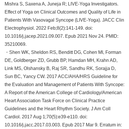
Mishra S, Saxena A, Juneja R; LIVE-Yoga Investigators.
Effect of Yoga on Clinical Outcomes and Quality of Life in
Patients With Vasovagal Syncope (LIVE-Yoga). JACC Clin
Electrophysiol. 2022 Feb;8(2):141-149. doi:
10.1016/j.jacep.2021.09.007. Epub 2021 Nov 24. PMID:
35210069.
・Shen WK, Sheldon RS, Benditt DG, Cohen MI, Forman
DE, Goldberger ZD, Grubb BP, Hamdan MH, Krahn AD,
Link MS, Olshansky B, Raj SR, Sandhu RK, Sorajja D,
Sun BC, Yancy CW. 2017 ACC/AHA/HRS Guideline for
the Evaluation and Management of Patients With Syncope:
A Report of the American College of Cardiology/American
Heart Association Task Force on Clinical Practice
Guidelines and the Heart Rhythm Society. J Am Coll
Cardiol. 2017 Aug 1;70(5):e39-e110. doi:
10.1016/j.jacc.2017.03.003. Epub 2017 Mar 9. Erratum in: