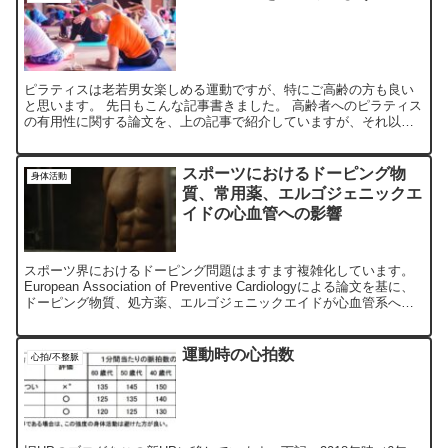
ピラティスは老若男女楽しめる運動ですが、特にご高齢の方も良い
と思います。 先日もこんな記事書きました。 高齢者へのピラティス
の有用性に関する論文を、上の記事で紹介していますが、それ以外
でも例えばこんな論文もあります。 高齢者のバランスと転倒...
スポーツにおけるドーピング物
身体活動
質、常用薬、エルゴジェニックエ
イドの心血管への影響
スポーツ界におけるドーピング問題はますます複雑化しています。
European Association of Preventive Cardiologyによる論文を基に、
ドーピング物質、処方薬、エルゴジェニックエイドが心血管系へ与
える影響を解説します。
運動時の心拍数
心拍/不整脈