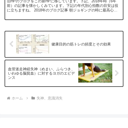
旧HPのブログをこの新HPに移しています。下記、2018年時（6年
前）の記事を懐かしくみています。下記の年代別心拍数の目安は役
に立ちますね。 2018年のブログ記事 朝ジョギングの時に最高心拍
数146/分を記録しています。年齢から推測する最...
健康目的の筋トレの頻度とその効果
血管迷走神経失神（めまい、ふらつき、
いわゆる脳貧血）に対するヨガのエビデ
ンス
ホーム
失神、意識消失