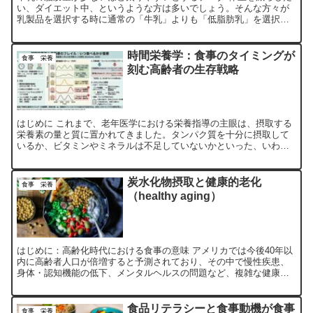
い、ダイエット中、というような方は多いでしょう。そんな方々が
乳製品を選択する時に通常の「牛乳」よりも「低脂肪乳」を選択し
ようとすることが少なくないのではないでしょうか。しかし、こ...
時間栄養学：食事のタイミングが
食事 栄養
刻む高齢者の生存戦略
はじめに これまで、老年医学における栄養指導の主眼は、摂取する
栄養素の量と質に置かれてきました。タンパク質を十分に摂取して
いるか、ビタミンやミネラルは不足していないかといった、いわば
「何を、どれだけ」という静的な視点です。しかし、近年の生命...
炭水化物摂取と健康的老化
食事 栄養
（healthy aging）
はじめに：高齢化時代における食事の意味 アメリカでは今後40年以
内に高齢者人口が倍増すると予測されており、その中で慢性疾患、
身体・認知機能の低下、メンタルヘルスの問題など、複雑な健康課
題が顕在化しています。こうした背景のもと、食事の質が健康...
食品リテラシーと食事動機が食事
食事 栄養