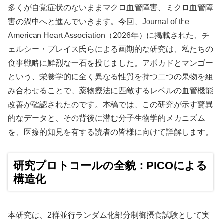
多くが自覚症状のないままマクロ血管障害、ミクロ血管障
害の渦中へと進んでいきます。今回、Journal of the
American Heart Association（2026年）に掲載された、チ
ェルシー・プレイス氏らによる画期的な研究は、私たちの
食事戦略に鮮烈な一石を投じました。アボカドとマンゴー
という、栄養学的に全く異なる性質を持つ二つの果物を組
み合わせることで、薬物療法に匹敵するレベルの血管機能
改善が確認されたのです。本稿では、この研究が示す驚異
的なデータと、その背後に潜む分子生物学的メカニズム
を、医療的知見を有する読者の皆様に向けて詳解します。
研究プロトコールの全貌：PICOによる
構造化
本研究は、2群並行ランダム化部分制御摂食試験として実