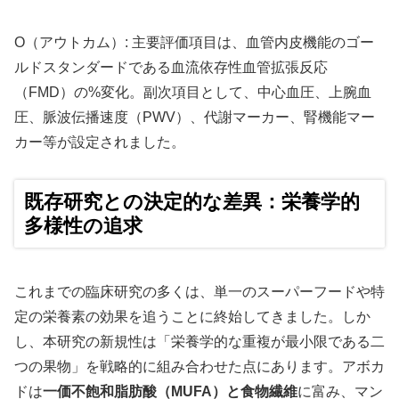
O（アウトカム）: 主要評価項目は、血管内皮機能のゴー
ルドスタンダードである血流依存性血管拡張反応
（FMD）の%変化。副次項目として、中心血圧、上腕血
圧、脈波伝播速度（PWV）、代謝マーカー、腎機能マー
カー等が設定されました。
既存研究との決定的な差異：栄養学的
多様性の追求
これまでの臨床研究の多くは、単一のスーパーフードや特
定の栄養素の効果を追うことに終始してきました。しか
し、本研究の新規性は「栄養学的な重複が最小限である二
つの果物」を戦略的に組み合わせた点にあります。アボカ
ドは
一価不飽和脂肪酸（MUFA）と食物繊維
に富み、マン