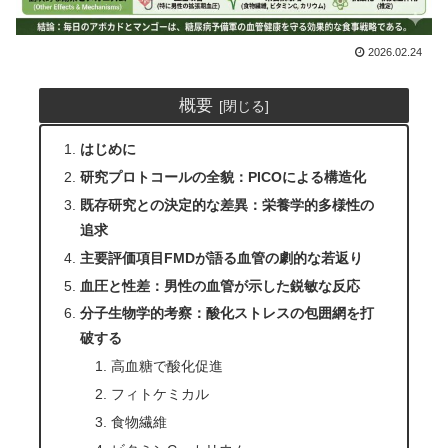
2026.02.24
概要
はじめに
研究プロトコールの全貌：PICOによる構造化
既存研究との決定的な差異：栄養学的多様性の
追求
主要評価項目FMDが語る血管の劇的な若返り
血圧と性差：男性の血管が示した鋭敏な反応
分子生物学的考察：酸化ストレスの包囲網を打
破する
高血糖で酸化促進
フィトケミカル
食物繊維