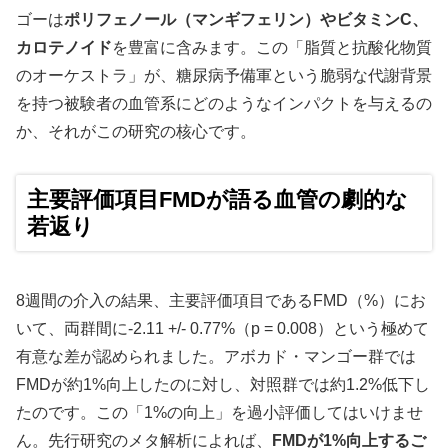
ゴーは
ポリフェノール（マンギフェリン）やビタミンC、
カロテノイド
を豊富に含みます。この「脂質と抗酸化物質
のオーケストラ」が、糖尿病予備軍という脆弱な代謝背景
を持つ被験者の血管系にどのようなインパクトを与えるの
か、それがこの研究の核心です。
主要評価項目FMDが語る血管の劇的な
若返り
8週間の介入の結果、主要評価項目であるFMD（%）にお
いて、両群間に-2.11 +/- 0.77%（p = 0.008）という極めて
有意な差が認められました。アボカド・マンゴー群では
FMDが約1%向上したのに対し、対照群では約1.2%低下し
たのです。この「1%の向上」を過小評価してはいけませ
ん。先行研究のメタ解析によれば、
FMDが1%向上するご