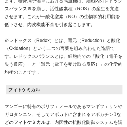
まず、糖尿病予備軍における高血糖は、細胞内のレドック
スバランス※を崩し、活性酸素種（ROS）の産生を亢進
させます。これが一酸化窒素（NO）の生物学的利用能を
低下させ、内皮機能不全を引き起こします。
※レドックス（Redox）とは、還元（Reduction）と酸化
（Oxidation）という二つの言葉を組み合わせた造語で
す。レドックスバランスとは、細胞内での「酸化（電子を
失う反応）」と「還元（電子を受け取る反応）」の化学的
均衡のことです 。
フィトケミカル
マンゴーに特有のポリフェノールであるマンギフェリンや
ガロタンニン、そしてアボカドに含まれるアボカチンBな
どの
フィトケミカル
は、内因性の抗酸化防御システムを調