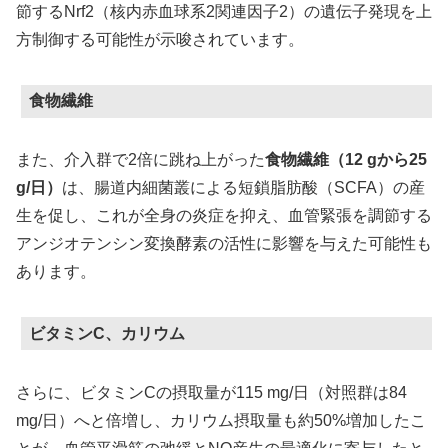
節するNrf2（核内赤血球系2関連因子2）の遺伝子発現を上
方制御する可能性が示唆されています。
食物繊維
また、介入群で2倍に跳ね上がった
食物繊維（12 gから25
g/日）
は、腸道内細菌叢による短鎖脂肪酸（SCFA）の産
生を促し、これが全身の炎症を抑え、血管緊張を調節する
アンジオテンシン変換酵素の活性に影響を与えた可能性も
あります。
ビタミンC、カリウム
さらに、ビタミンCの摂取量が115 mg/日（対照群は84
mg/日）へと倍増し、カリウム摂取量も約50%増加したこ