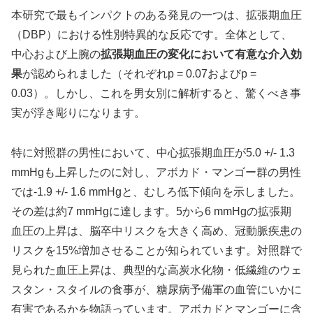
本研究で最もインパクトのある発見の一つは、拡張期血圧
（DBP）における性別特異的な反応です。全体として、
中心および上腕の
拡張期血圧の変化において有意な介入効
果
が認められました（それぞれp = 0.07およびp =
0.03）。しかし、これを男女別に解析すると、驚くべき事
実が浮き彫りになります。
特に対照群の男性において、中心拡張期血圧が5.0 +/- 1.3
mmHgも上昇したのに対し、アボカド・マンゴー群の男性
では-1.9 +/- 1.6 mmHgと、むしろ低下傾向を示しました。
その差は約7 mmHgに達します。5から6 mmHgの拡張期
血圧の上昇は、脳卒中リスクを大きく高め、冠動脈疾患の
リスクを15%増加させることが知られています。対照群で
見られた血圧上昇は、典型的な高炭水化物・低繊維のウェ
スタン・スタイルの食事が、糖尿病予備軍の血管にいかに
有害であるかを物語っています。アボカドとマンゴーに含