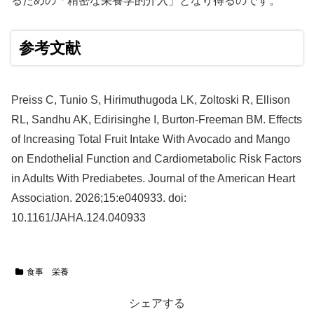
るための「精密な栄養学的介入」となり得るのです。
参考文献
Preiss C, Tunio S, Hirimuthugoda LK, Zoltoski R, Ellison
RL, Sandhu AK, Edirisinghe I, Burton-Freeman BM. Effects
of Increasing Total Fruit Intake With Avocado and Mango
on Endothelial Function and Cardiometabolic Risk Factors
in Adults With Prediabetes. Journal of the American Heart
Association. 2026;15:e040933. doi:
10.1161/JAHA.124.040933
食事 栄養
シェアする