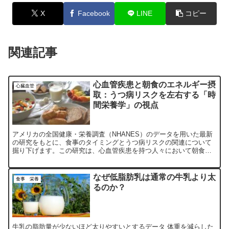
X
Facebook
LINE
コピー
関連記事
心血管疾患と朝食のエネルギー摂
心臓血管
取：うつ病リスクを左右する「時
間栄養学」の視点
アメリカの全国健康・栄養調査（NHANES）のデータを用いた最新
の研究をもとに、食事のタイミングとうつ病リスクの関連について
掘り下げます。この研究は、心血管疾患を持つ人々において朝食の
エネルギー摂取が多いほど、うつ病リスクが低いことを明らかにし
ました。
なぜ低脂肪乳は通常の牛乳より太
食事 栄養
るのか？
牛乳の脂肪量が少ないほど太りやすいとするデータ 体重を減らした