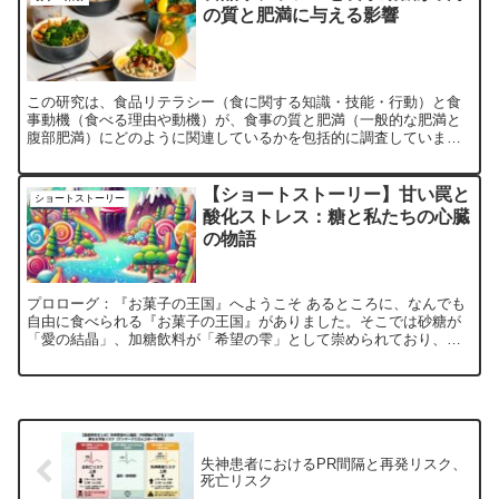
の質と肥満に与える影響
この研究は、食品リテラシー（食に関する知識・技能・行動）と食
事動機（食べる理由や動機）が、食事の質と肥満（一般的な肥満と
腹部肥満）にどのように関連しているかを包括的に調査していま
す。
【ショートストーリー】甘い罠と
ショートストーリー
酸化ストレス：糖と私たちの心臓
の物語
プロローグ：『お菓子の王国』へようこそ あるところに、なんでも
自由に食べられる『お菓子の王国』がありました。そこでは砂糖が
「愛の結晶」、加糖飲料が「希望の雫」として崇められており、王
国民はそれはもう幸せそうに、おやつとジュースを片手に日々を...
失神患者におけるPR間隔と再発リスク、
死亡リスク