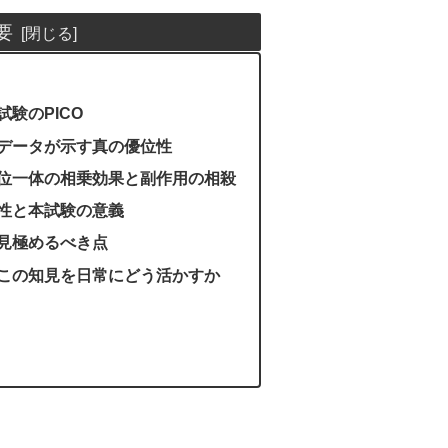
要
験のPICO
データが示す真の優位性
位一体の相乗効果と副作用の相殺
性と本試験の意義
見極めるべき点
この知見を日常にどう活かすか