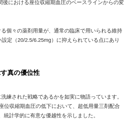
間後における座位収縮期血圧のベースラインからの変
ける個々の薬剤用量が、通常の臨床で用いられる維持
（20/2.5/6.25mg）に抑えられている点にあり
示す真の優位性
に洗練された戦略であるかを如実に物語っています。
る座位収縮期血圧の低下において、超低用量三剤配合
し、統計学的に有意な優越性を示しました。