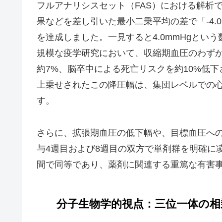
フルアナリシスセット（FAS）における解析
果などを差し引いた最小二乗平均の差で「-4.0
を達成しました。一見すると4.0mmHgとい
規模な疫学研究において、収縮期血圧のわずか
約7%、脳卒中による死亡リスクを約10%低
上乗せされたこの降圧幅は、集団レベルでの
す。
さらに、拡張期血圧の低下幅や、目標血圧へ
与4週目および8週目の双方で単剤群を明確に
間で同等であり、薬剤に関連する重篤な有害
分子生物学的視点：三位一体の相