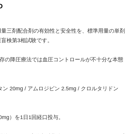
O
用量三剤配合剤の有効性と安全性を、標準用量の単剤
盲検第3相試験です。
既存の降圧療法では血圧コントロールが不十分な本態
0mg / アムロジピン 2.5mg / クロルタリドン
0mg）を1日1回経口投与。