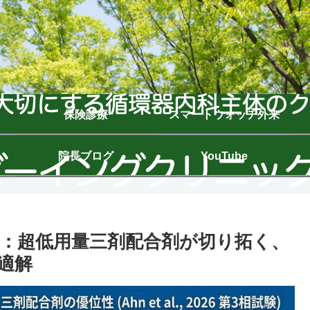
保険診療
スマートウォッチ外来
院長ブログ
YouTube
：超低用量三剤配合剤が切り拓く、
適解