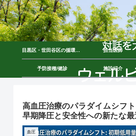
目黒区・世田谷区の循環器内科｜ウェルビーイングクリニック駒沢公園｜駒沢大学駅7分
担当医師
予防接種/健診
施設紹介
高血圧治療のパラダイムシフト
早期降圧と安全性への新たな最
血圧