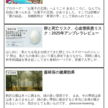
プロローグ：『お菓子の王国』へようこそ あるところに、なんでも
自由に食べられる『お菓子の王国』がありました。そこでは砂糖が
「愛の結晶」、加糖飲料が「希望の雫」として崇められており、王
国民はそれはもう幸せそうに、おやつとジュースを片手に日々を...
卵と死亡リスク、心血管疾患リス
脂質代謝
ク：2025年アンブレラレビュー
はじめに：私たちを悩ませ続けてきた卵とコレステロールのジレン
マ 卵は、私たちの食卓において最も身近でありながら、同時に最も
科学的議論を巻き起こしてきた食材の一つです。安価で入手しやす
く、高品質なタンパク質やビタミン、ミネラル、不飽和脂肪酸、...
森林浴の健康効果
生活環境
駒沢公園は木々に囲まれ、緑の多い環境です。 まあ、今の季節は緑
は多くありませんが、緑の多い季節に散歩すると本当に全身が癒さ
れるというか、気分がとても良いものです。 pressure-lowering
effect of Shinrin-yo...