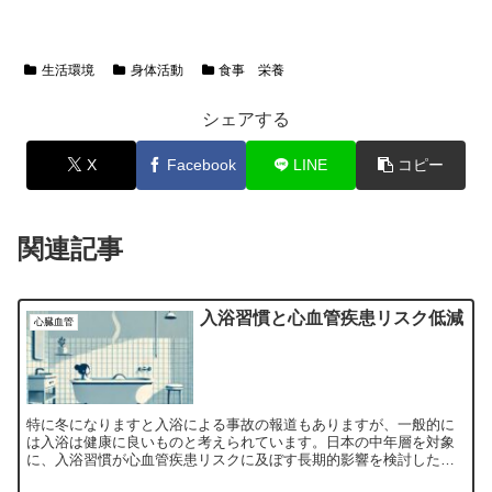
生活環境
身体活動
食事 栄養
シェアする
X
Facebook
LINE
コピー
関連記事
入浴習慣と心血管疾患リスク低減
心臓血管
特に冬になりますと入浴による事故の報道もありますが、一般的に
は入浴は健康に良いものと考えられています。日本の中年層を対象
に、入浴習慣が心血管疾患リスクに及ぼす長期的影響を検討した大
規模コホート研究があります。その結果、頻繁な入浴が心血管疾