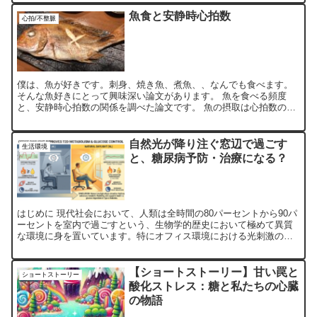
患...
魚食と安静時心拍数
心拍/不整脈
僕は、魚が好きです。刺身、焼き魚、煮魚、、なんでも食べます。
そんな魚好きにとって興味深い論文があります。 魚を食べる頻度
と、安静時心拍数の関係を調べた論文です。 魚の摂取は心拍数の低
下と関連している Fish consumption is ...
自然光が降り注ぐ窓辺で過ごす
生活環境
と、糖尿病予防・治療になる？
はじめに 現代社会において、人類は全時間の80パーセントから90パ
ーセントを室内で過ごすという、生物学的歴史において極めて異質
な環境に身を置いています。特にオフィス環境における光刺激の欠
乏は、中枢時計と末梢組織の同期を乱し、糖尿病をはじめと...
【ショートストーリー】甘い罠と
ショートストーリー
酸化ストレス：糖と私たちの心臓
の物語