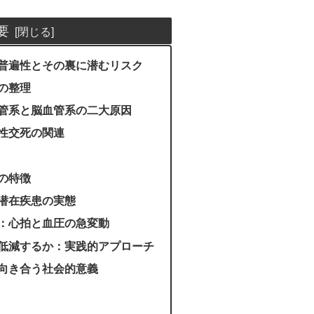
要
普遍性とその裏に潜むリスク
の整理
管系と脳血管系の二大原因
性交死の関連
の特徴
潜在疾患の実態
：心拍と血圧の急変動
低減するか：実践的アプローチ
向き合う社会的意義