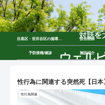
目黒区・世田谷区の循環器内科｜ウェルビーイングクリニック駒沢公園｜駒沢大学駅7分
担当医師
予防接種/健診
施設紹介
性行為に関連する突然死【日本
性行為関連