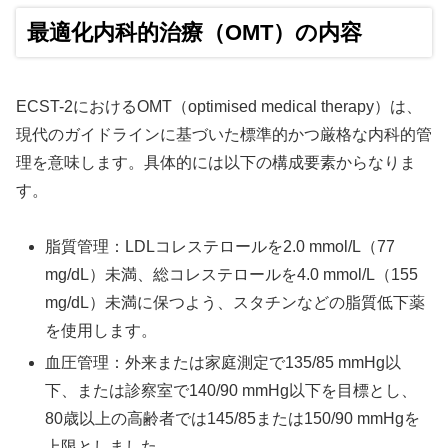
最適化内科的治療（OMT）の内容
ECST-2におけるOMT（optimised medical therapy）は、
現代のガイドラインに基づいた標準的かつ厳格な内科的管
理を意味します。具体的には以下の構成要素からなりま
す。
脂質管理：LDLコレステロールを2.0 mmol/L（77
mg/dL）未満、総コレステロールを4.0 mmol/L（155
mg/dL）未満に保つよう、スタチンなどの脂質低下薬
を使用します。
血圧管理：外来または家庭測定で135/85 mmHg以
下、または診察室で140/90 mmHg以下を目標とし、
80歳以上の高齢者では145/85または150/90 mmHgを
上限としました。