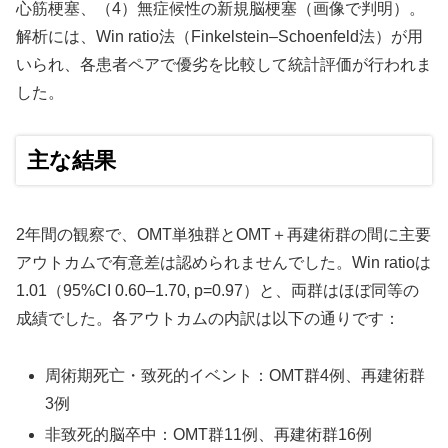
心筋梗塞、（4）無症候性の新規脳梗塞（画像で判明）。
解析には、Win ratio法（Finkelstein–Schoenfeld法）が用
いられ、各患者ペアで優劣を比較して統計評価が行われま
した。
主な結果
2年間の観察で、OMT単独群とOMT＋再建術群の間に主要
アウトカムで有意差は認められませんでした。Win ratioは
1.01（95%CI 0.60–1.70, p=0.97）と、両群はほぼ同等の
成績でした。各アウトカムの内訳は以下の通りです：
周術期死亡・致死的イベント：OMT群4例、再建術群
3例
非致死的脳卒中：OMT群11例、再建術群16例