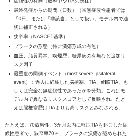
症候性の有無（脳卒中やTIAの既往）
最終発症からの期間（日数）（※無症候性患者では
「0日」または「非該当」として扱い、モデル内で適
切に補正される）
狭窄率（NASCET基準）
プラークの形態（特に潰瘍形成の有無）
血圧、脂質異常、喫煙歴、糖尿病の有無など追加リ
スク因子
最重度の同側イベント（most severe ipsilateral
event）：過去に経験した脳梗塞、TIA、網膜TIA、も
しくは完全な無症候性であったかを分類。これはモ
デル内で異なるリスクスコアとして反映され、たと
えば脳梗塞歴はTIAよりも高リスクとみなされる。
たとえば、70歳男性、3か月以内に軽症TIAを起こした症
候性患者で、狭窄率70％、プラークに潰瘍が認められた