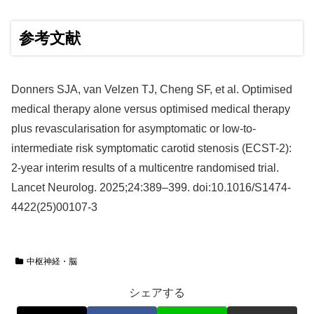
参考文献
Donners SJA, van Velzen TJ, Cheng SF, et al. Optimised
medical therapy alone versus optimised medical therapy
plus revascularisation for asymptomatic or low-to-
intermediate risk symptomatic carotid stenosis (ECST-2):
2-year interim results of a multicentre randomised trial.
Lancet Neurolog. 2025;24:389–399. doi:10.1016/S1474-
4422(25)00107-3
中枢神経・脳
シェアする