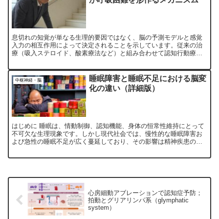
息切れの知覚が単なる生理的要因ではなく、脳の予測モデルと感覚
入力の相互作用によって決定されることを示しています。従来の治
療（吸入ステロイド、酸素療法など）と組み合わせて認知行動療法
や神経フィードバック、環境要因の調整を用いた個別化治療が、慢
性的な息切れに対して有効であることが示唆されます。
睡眠障害と睡眠不足における脳変
中枢神経・脳
化の違い（詳細版）
はじめに 睡眠は、情動制御、認知機能、身体の恒常性維持にとって
不可欠な生理現象です。しかし現代社会では、慢性的な睡眠障害お
よび急性の睡眠不足が広く蔓延しており、その影響は精神疾患の悪
化、記憶障害、情動不安定性などに及びます。特に、様々な睡眠...
心房細動アブレーションで認知症予防；
拍動とグリアリンパ系（glymphatic
system）