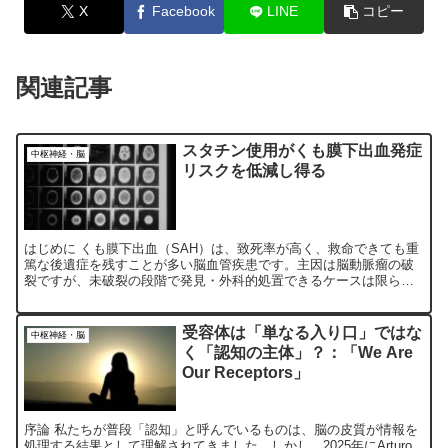
X
Facebook
LINE
コピー
関連記事
スタチン使用がくも膜下出血発症
中枢神経・脳
リスクを低減し得る
はじめに くも膜下出血（SAH）は、致死率が高く、救命できても重
篤な後遺症を残すことが多い脳血管疾患です。主因は脳動脈瘤の破
裂ですが、未破裂の段階で発見・外科的処置できるケースは限られ
ます。近年、脂質低下薬として広く用いられるスタチンが、血...
受容体は「単なる入り口」ではな
中枢神経・脳
く「認知の主体」？：「We Are
Our Receptors」
序論 私たちが普段「認知」と呼んでいるものは、脳の皮質が情報を
処理する結果として理解されてきました。しかし、2025年にArturo