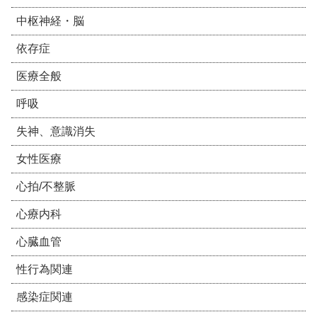
中枢神経・脳
依存症
医療全般
呼吸
失神、意識消失
女性医療
心拍/不整脈
心療内科
心臓血管
性行為関連
感染症関連