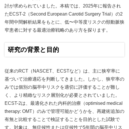
討が求められていました。本稿では、2025年に報告され
たECST-2（Second European Carotid Surgery Trial）の2
年間中間解析結果をもとに、低〜中等度リスクの頸動脈狭
窄患者に対する最適治療戦略のあり方を探ります。
研究の背景と目的
従来のRCT（NASCET、ECSTなど）は、主に狭窄率に
基づいて治療適応を判断してきました。しかし、狭窄率の
みでは個別の脳卒中リスクを適切に評価することが難し
く、より精緻なリスク層別化が必要とされていました。
ECST-2は、最適化された内科的治療（optimised medical
therapy: OMT）のみで管理可能かどうかを、再建術追加の
有無と比較することで検証することを目的とした試験で
す。対象は、無症候性または症候性で5年間の脳卒中リス