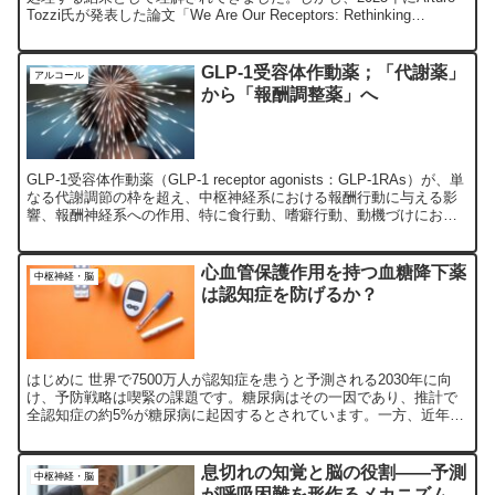
Tozzi氏が発表した論文「We Are Our Receptors: Rethinking
Cortex...
GLP-1受容体作動薬；「代謝薬」
アルコール
から「報酬調整薬」へ
GLP-1受容体作動薬（GLP-1 receptor agonists：GLP-1RAs）が、単
なる代謝調節の枠を超え、中枢神経系における報酬行動に与える影
響、報酬神経系への作用、特に食行動、嗜癖行動、動機づけにおけ
る役割を体系的に検討しています。
心血管保護作用を持つ血糖降下薬
中枢神経・脳
は認知症を防げるか？
はじめに 世界で7500万人が認知症を患うと予測される2030年に向
け、予防戦略は喫緊の課題です。糖尿病はその一因であり、推計で
全認知症の約5%が糖尿病に起因するとされています。一方、近年の
糖尿病治療は「血糖値コントロール」だけにとどまらず...
息切れの知覚と脳の役割——予測
中枢神経・脳
が呼吸困難を形作るメカニズム