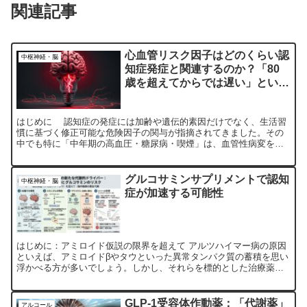
関連記事
心血管リスク因子はどのくらい認
中枢神経・脳
知症発症と関連するのか？「80
歳を超えてからでは遅い」という
現実
はじめに 認知症の発症には加齢や遺伝的素因だけでなく、生活習
慣に基づく修正可能な危険因子の関与が指摘されてきました。その
中でも特に「中年期の高血圧・糖尿病・喫煙」は、血管性病変を介
して脳機能に影響を与えるとされ、近年ではアルツハイマー病と...
グルコサミンサプリメントで認知
中枢神経・脳
症が加速する可能性
はじめに：アミロイド仮説の限界を超えて アルツハイマー病の原因
といえば、アミロイドβやタウといった異常タンパク質の蓄積を思い
浮かべる方が多いでしょう。しかし、それらを標的とした治療薬が
必ずしも劇的な効果を上げていない現状が、この病気の複雑さ...
GLP-1受容体作動薬；「代謝薬」
アルコール