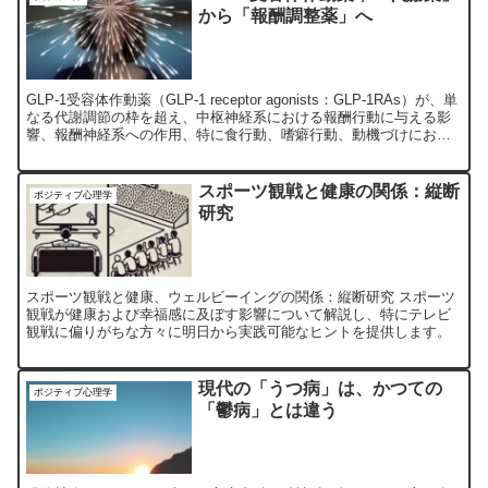
から「報酬調整薬」へ
GLP-1受容体作動薬（GLP-1 receptor agonists：GLP-1RAs）が、単
なる代謝調節の枠を超え、中枢神経系における報酬行動に与える影
響、報酬神経系への作用、特に食行動、嗜癖行動、動機づけにおけ
る役割を体系的に検討しています。
スポーツ観戦と健康の関係：縦断
ポジティブ心理学
研究
スポーツ観戦と健康、ウェルビーイングの関係：縦断研究 スポーツ
観戦が健康および幸福感に及ぼす影響について解説し、特にテレビ
観戦に偏りがちな方々に明日から実践可能なヒントを提供します。
現代の「うつ病」は、かつての
ポジティブ心理学
「鬱病」とは違う