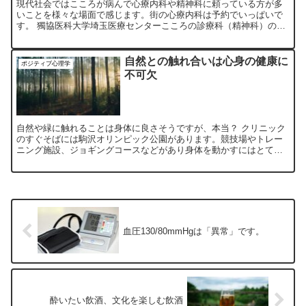
現代社会ではこころが病んで心療内科や精神科に頼っている方が多
いことを様々な場面で感じます。街の心療内科は予約でいっぱいで
す。 獨協医科大学埼玉医療センターこころの診療科（精神科）の教
授井原裕先生の著書(1)は興味深いです。 現代社会に蔓延し...
自然との触れ合いは心身の健康に
ポジティブ心理学
不可欠
自然や緑に触れることは身体に良さそうですが、本当？ クリニック
のすぐそばには駒沢オリンピック公園があります。競技場やトレー
ニング施設、ジョギングコースなどがあり身体を動かすにはとても
良い環境ですが、それに加えて、緑が多く、豊かな自然に囲まれ...
血圧130/80mmHgは「異常」です。
酔いたい飲酒、文化を楽しむ飲酒