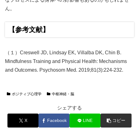
ん。
【参考文献】
（１）Creswell JD, Lindsay EK, Villalba DK, Chin B.
Mindfulness Training and Physical Health: Mechanisms
and Outcomes. Psychosom Med. 2019;81(3):224-232.
ポジティブ心理学
中枢神経・脳
シェアする
X
Facebook
LINE
コピー