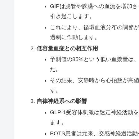
GIPは腸管や脾臓への血流を増加さ
引き起こします。
これにより、循環血液分布の調節
過剰に作動します。
低容量血症との相互作用
予測値の85%という低い血漿量は
た。
その結果、安静時から心拍数が高
す。
自律神経系への影響
GLP-1受容体刺激は迷走神経活
ます。
POTS患者は元来、交感神経過活