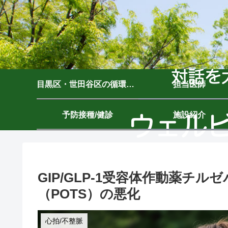
目黒区・世田谷区の循環器内科｜ウェルビーイングクリニック駒沢公園｜駒沢大学駅7分
担当医師
予防接種/健診
施設紹介
GIP/GLP-1受容体作動薬チ
（POTS）の悪化
心拍/不整脈