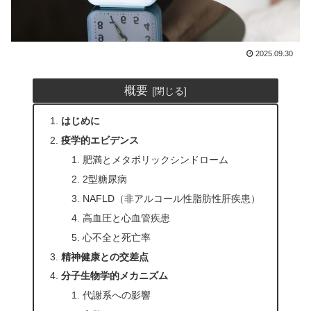
2025.09.30
概要
はじめに
疫学的エビデンス
肥満とメタボリックシンドローム
2型糖尿病
NAFLD（非アルコール性脂肪性肝疾患）
高血圧と心血管疾患
心不全と死亡率
精神健康との交差点
分子生物学的メカニズム
代謝系への影響