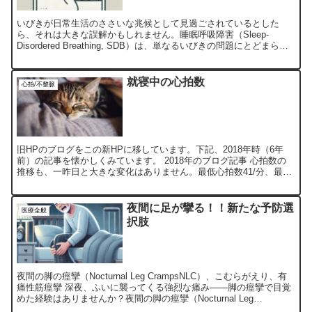
いびきが日常生活のささいな兆候として見過ごされているとした
ら、それは大きな誤解かもしれません。睡眠呼吸障害（Sleep-
Disordered Breathing, SDB）は、単なるいびきの問題にとどまら
ず、心臓に重大な影響を及ぼす可能性が...
就寝中の心拍数
心拍/不整脈
旧HPのブログをこの新HPに移しています。下記、2018年時（6年
前）の記事を懐かしくみています。 2018年のブログ記事 心拍数の
推移も、一昨日と大きな変化はありません。最低心拍数41/分、最高
146/分。 最低心拍数が一昨日よりちょっと...
夜間に足が攣る！！新たな予防選
医療全般
択肢
夜間の脚の痙攣（Nocturnal Leg CrampsNLC）、こむらがえり、有
痛性筋痙攣 深夜、ふいに襲ってくる強烈な痛み――脚の痙攣で目覚
めた経験はありませんか？夜間の脚の痙攣（Nocturnal Leg
CrampsNLC）、こむら...