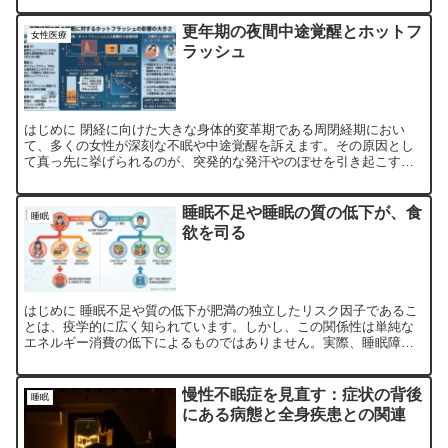
更年期の夜間中途覚醒とホットフ
女性医療
ラッシュ
はじめに 閉経に向けた大きな身体的変革期である周閉経期におい
て、多くの女性が深刻な不眠や中途覚醒を訴えます。その原因とし
て真っ先に挙げられるのが、突発的な発汗やのぼせを引き起こすホ
ットフラッシュです。しかし、患者が抱える主観的な睡眠障害の
訴...
睡眠不足や睡眠の質の低下が、食
睡眠
欲を司る
はじめに 睡眠不足や質の低下が肥満の独立したリスク因子であるこ
とは、疫学的に広く知られています。しかし、この関係性は単純な
エネルギー消費の低下によるものではありません。実際、睡眠障害
がエネルギー消費に与える影響は最小限であることが示唆されて...
慢性不眠症を見直す：症状の背後
睡眠
にある病態と全身疾患との関連