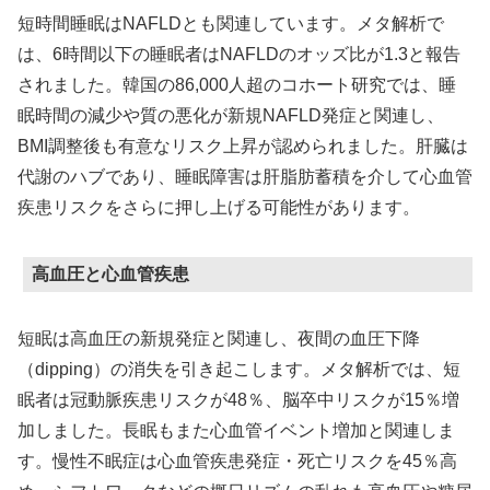
短時間睡眠はNAFLDとも関連しています。メタ解析で
は、6時間以下の睡眠者はNAFLDのオッズ比が1.3と報告
されました。韓国の86,000人超のコホート研究では、睡
眠時間の減少や質の悪化が新規NAFLD発症と関連し、
BMI調整後も有意なリスク上昇が認められました。肝臓は
代謝のハブであり、睡眠障害は肝脂肪蓄積を介して心血管
疾患リスクをさらに押し上げる可能性があります。
高血圧と心血管疾患
短眠は高血圧の新規発症と関連し、夜間の血圧下降
（dipping）の消失を引き起こします。メタ解析では、短
眠者は冠動脈疾患リスクが48％、脳卒中リスクが15％増
加しました。長眠もまた心血管イベント増加と関連しま
す。慢性不眠症は心血管疾患発症・死亡リスクを45％高