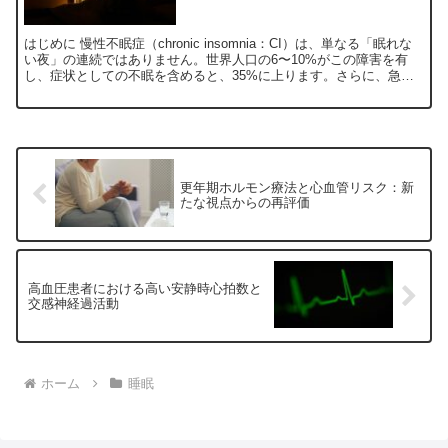
はじめに 慢性不眠症（chronic insomnia：CI）は、単なる「眠れな
い夜」の連続ではありません。世界人口の6〜10%がこの障害を有
し、症状としての不眠を含めると、35%に上ります。さらに、急性
不眠を含めた生涯有病率は50%にも達...
更年期ホルモン療法と心血管リスク：新
たな視点からの再評価
高血圧患者における高い安静時心拍数と
交感神経過活動
ホーム
睡眠