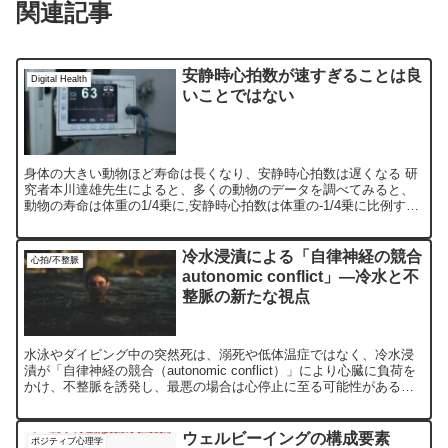
関連記事
安静時心拍数が速すぎることは良
Digital Health
いことではない
身体の大きい動物ほど寿命は長くなり、安静時心拍数は遅くなる 研
究者本川達雄先生によると、多くの動物のデータを調べてみると、
動物の寿命は体重の1/4乗に,安静時心拍数は体重の-1/4乗に比例する
そうです。 つまり、身体の大きい動物ほど寿命は長...
冷水浸漬による「自律神経の競合
心拍/不整脈
autonomic conflict」—冷水と不
整脈の新たな視点
水泳やダイビング中の突然死は、溺死や低体温症ではなく、冷水浸
漬が「自律神経の競合（autonomic conflict）」により心臓に負荷を
かけ、不整脈を誘発し、最悪の場合は心停止に至る可能性があるこ
とが示唆されています。その生理的メカニズムを解説します。
ウェルビーイングの構成要素
ポジティブ心理学