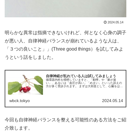
2024.05.14
明らかな異常は指摘できないけれど、何となく心身の調子
が悪い人、自律神経バランスが崩れているような人は、
「３つの良いこと」」(Three good things）を試してみよ
うという話をしました。
自律神経が乱れている人は試してみましょう
循環器内科を標榜していますと、「動悸」や「脈が速
い」、あるいは「血圧が高い」「めまい」といった訴えの
方が多く受診されます。 まずは大前提として、心臓をはじ
め、顕著な身体的異常がないかどうかチェックします。し
かしながら、目立った異常がなく、お...
wbck.tokyo
2024.05.14
今回も自律神経バランスを整える可能性のある方法をご紹
介致します。