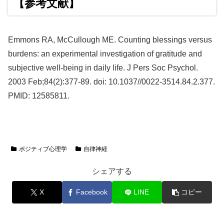
【参考文献】
Emmons RA, McCullough ME. Counting blessings versus
burdens: an experimental investigation of gratitude and
subjective well-being in daily life. J Pers Soc Psychol.
2003 Feb;84(2):377-89. doi: 10.1037//0022-3514.84.2.377.
PMID: 12585811.
ポジティブ心理学
自律神経
シェアする
X
Facebook
LINE
コピー