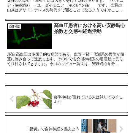
２種類の幸せ 「幸せ」には大きく分けて2種類あります。 ・ヘドニ
ア（hedonia） ・ユーダイモニア （eudaimonia） です。 言葉の
由来はアリストテレスの時代まで遡ることになるようですがここで
はその概念だけ簡単に触れたいと思い...
高血圧患者における高い安静時心
自律神経
拍数と交感神経過活動
序論 高血圧は多因子的な病態であり、血管・腎・代謝系の異常が相
互に絡み合って進展します。その中でも交感神経系の過活動は長ら
く注目されてきました。今回のレビュー論文は、安静時心拍数
（resting heart rate: RHR）を交感神経過...
自律神経が乱れている人は試してみまし
ょう
「親切」で自律神経を整えよう