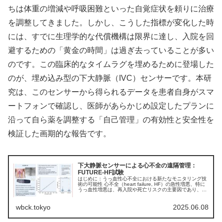
ちは体重の増減や呼吸困難といった自覚症状を頼りに治療
を調整してきました。しかし、こうした指標が変化した時
には、すでに生理学的な代償機構は限界に達し、入院を回
避するための「黄金の時間」は過ぎ去っていることが多い
のです。この臨床的なタイムラグを埋めるために登場した
のが、埋め込み型の下大静脈（IVC）センサーです。本研
究は、このセンサーから得られるデータを患者自身がスマ
ートフォンで確認し、医師があらかじめ設定したプランに
沿って自ら薬を調整する「自己管理」の有効性と安全性を
検証した画期的な報告です。
下大静脈センサーによる心不全の遠隔管理：
FUTURE-HF試験
はじめに：うっ血性心不全における新たなモニタリング技
術の可能性 心不全（heart failure, HF）の急性増悪、特に
うっ血性増悪は、再入院や死亡リスクの主要因であり、慢
性心不全管理における最大の課題の一つです。臨床所見の
みではうっ血...
wbck.tokyo
2025.06.08