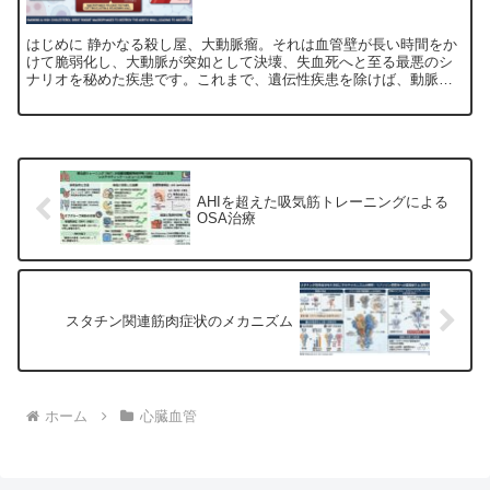
である
はじめに 静かなる殺し屋、大動脈瘤。それは血管壁が長い時間をか
けて脆弱化し、大動脈が突如として決壊、失血死へと至る最悪のシ
ナリオを秘めた疾患です。これまで、遺伝性疾患を除けば、動脈硬
化、高血圧、そして何よりも喫煙が強力なリスク因子として知ら...
AHIを超えた吸気筋トレーニングによる
OSA治療
スタチン関連筋肉症状のメカニズム
ホーム
心臓血管