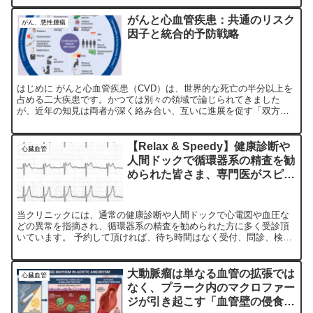
がんと心血管疾患：共通のリスク
がん、悪性腫瘍
因子と統合的予防戦略
はじめに がんと心血管疾患（CVD）は、世界的な死亡の半分以上を
占める二大疾患です。かつては別々の領域で論じられてきました
が、近年の知見は両者が深く絡み合い、互いに進展を促す「双方向
的関係」を持つことを示しています。加齢、喫煙、肥満、糖尿病...
【Relax & Speedy】健康診断や
心臓血管
人間ドックで循環器系の精査を勧
められた皆さま、専門医がスピー
ディーに対応致します。
当クリニックには、通常の健康診断や人間ドックで心電図や血圧な
どの異常を指摘され、循環器系の精査を勧められた方に多く受診頂
いています。 予約して頂ければ、待ち時間はなく受付、問診、検
査、詳細説明、帰宅までの全てのプロセスが60分以内で終わるこ...
大動脈瘤は単なる血管の拡張では
心臓血管
なく、プラーク内のマクロファー
ジが引き起こす「血管壁の侵食」