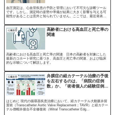
血圧測定は、心血管疾患の予防と管理において不可欠な診断ツール
です。しかし、測定時の姿勢や準備が結果に大きく影響を与える可
能性があることは意外と知られていません。ここでは、最近発表さ
れたランダム化クロスオーバー試験をもとに、腕の位置が血圧測
定...
高齢者における高血圧と死亡率の
心臓血管
関連
高齢者における高血圧と死亡率の関連 日本の高齢者を対象にした
最新のコホート研究に基づき、高血圧と死亡率の関連、および臨床
的な示唆について解説します。
弁膜症の経カテーテル治療の予後
心臓血管
を左右するのは、「病院の症例
数」か、「術者個人の経験症例
数」か？
はじめに 現代の循環器疾患治療において、経カテーテル大動脈弁留
置術（Transcatheter Aortic Valve Replacement；TAVR）と経カテー
テル僧帽弁接合不全修復術（Mitral Transcatheter Edg...