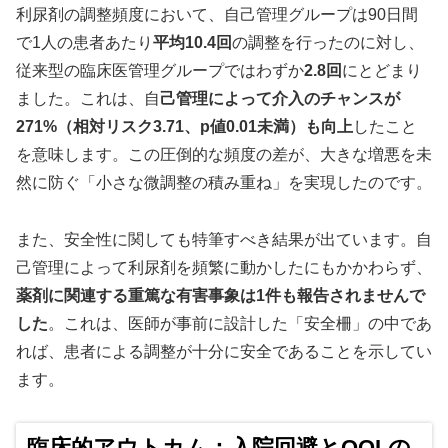
利尿剤の調整頻度において、自己管理グループは90日間
で1人の患者あたり
平均10.4回
の調整を行ったのに対し、
従来型の臨床医管理グループではわずか
2.8回
にとどまり
ました。これは、自
己管理によって介入のチャンスが
271%（相対リスク3.71、p値0.01未満）も向上
したこと
を意味します。この圧倒的な頻度の差が、大きな増悪を未
然に防ぐ「小さな微調整の積み重ね」を実現したのです。
また、安全性に関しても特筆すべき結果が出ています。自
己管理によって利尿剤を頻繁に動かしたにもかかわらず、
薬剤に関連する重篤な有害事象は1件も報告されませんで
した
。これは、医師が事前に設計した「安全柵」の中であ
れば、患者による調整が十分に安全であることを示してい
ます。
臨床的アウトカム：入院回避とQOLの