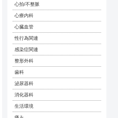
心拍/不整脈
心療内科
心臓血管
性行為関連
感染症関連
整形外科
歯科
泌尿器科
消化器科
生活環境
痛み