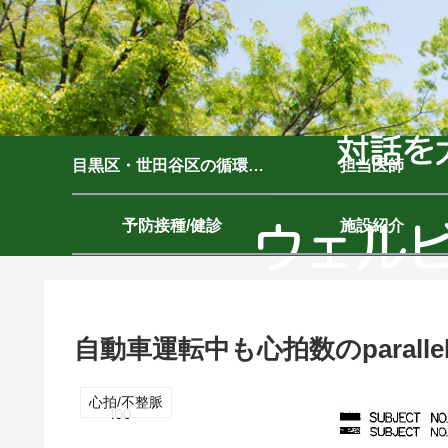
目黒区・世田谷区の循環器内科｜ウェルビーイングクリニック駒沢公園｜駒沢大学駅7分
担当医師
予防接種/健診
施設紹介
自動車運転中も心拍数のparallel
心拍/不整脈