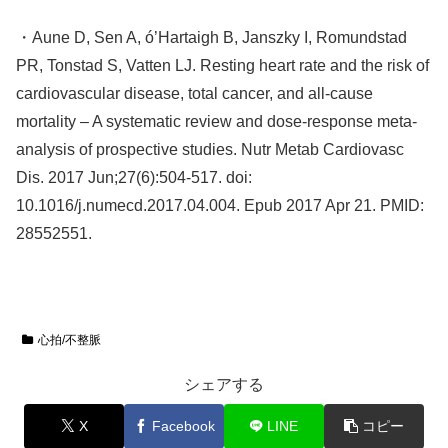
・Aune D, Sen A, ó’Hartaigh B, Janszky I, Romundstad
PR, Tonstad S, Vatten LJ. Resting heart rate and the risk of
cardiovascular disease, total cancer, and all-cause
mortality – A systematic review and dose-response meta-
analysis of prospective studies. Nutr Metab Cardiovasc
Dis. 2017 Jun;27(6):504-517. doi:
10.1016/j.numecd.2017.04.004. Epub 2017 Apr 21. PMID:
28552551.
心拍/不整脈
シェアする
X
Facebook
LINE
コピー