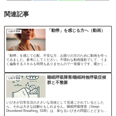
関連記事
「動悸」を感じる方へ（動画）
心拍/不整脈
「動悸」を感じて心配、不安な方、お困りの方のために動画を作っ
てみました。参考にしてください。不慣れな動画撮影でして、うま
く編集するスキルも時間もありませんので一発撮りです、暖かく見
守ってください（笑） 【動悸1 】動悸とは？どんな動悸がやば...
睡眠呼吸障害/睡眠時無呼吸症候
心拍/不整脈
群と不整脈
いびきが日常生活のささいな兆候として見過ごされているとした
ら、それは大きな誤解かもしれません。睡眠呼吸障害（Sleep-
Disordered Breathing, SDB）は、単なるいびきの問題にとどまら
ず、心臓に重大な影響を及ぼす可能性が...