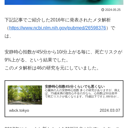
2024.05.25
下記記事でご紹介した2016年に発表されたメタ解析
（
https://www.ncbi.nlm.nih.gov/pubmed/26598376
）で
は、
安静時心拍数が45/分から10/分上がる毎に、死亡リスクが
9%上がる、という結果でした。
このメタ解析は46の研究を元にしていました。
安静時心拍数45/分くらいでも悪くない
心臓病の人の安静時心拍数 多くの研究がありますが、例え
ば、75歳未満の慢性心不全の方なら、心拍数は50台前半
で死亡リスクが低くなります。75歳以下ですと,68/分が最
もリスクが低く、それ以上でも、それ以下でも死亡リスク
が高くなります。（Ma...
wbck.tokyo
2024.03.07