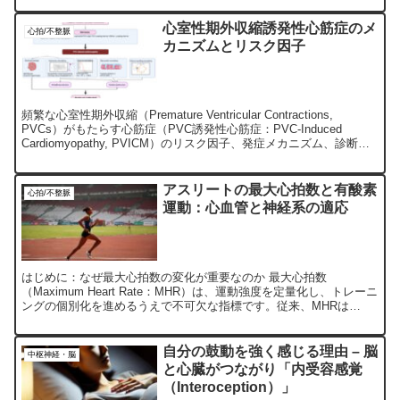
心室性期外収縮誘発性心筋症のメ
心拍/不整脈
カニズムとリスク因子
頻繁な心室性期外収縮（Premature Ventricular Contractions,
PVCs）がもたらす心筋症（PVC誘発性心筋症：PVC-Induced
Cardiomyopathy, PVICM）のリスク因子、発症メカニズム、診断お
よび治療法を解説します。
アスリートの最大心拍数と有酸素
心拍/不整脈
運動：心血管と神経系の適応
はじめに：なぜ最大心拍数の変化が重要なのか 最大心拍数
（Maximum Heart Rate：MHR）は、運動強度を定量化し、トレーニ
ングの個別化を進めるうえで不可欠な指標です。従来、MHRは
「220−年齢」という単純な算出式に基づいて推定...
自分の鼓動を強く感じる理由 – 脳
中枢神経・脳
と心臓がつながり「内受容感覚
（Interoception）」