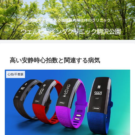
高い安静時心拍数と関連する病気
心拍/不整脈