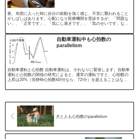
夜、布団に入った時に自分の鼓動を強く感じ、不安に襲われること
がしばしばあります。心配になり医療機関を受診するが、「問題な
い」、「正常です」、「気にし過ぎです」、「気のせいです」など
とあしらわれてしまうことも。しかし、それでも気になる、心
配。...
自動車運転中も心拍数の
心拍/不整脈
parallelism
自動車運転と心拍数 自動車運転は、それなりに緊張します。自動車
運転と心拍数の関係の研究によると、通常の運転ですと、心拍数の
上昇は20%（安静時心拍数60/分なら、72/分）を超えることはない
ようです。しかし、交通量の多い市街地だったり、また...
犬と人も心拍数のparallelism