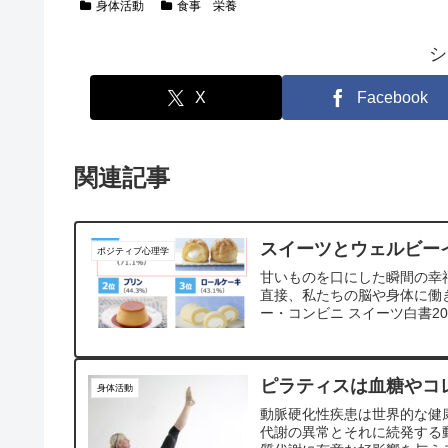
身体活動
食事 栄養
シ
X
Facebook
関連記事
スイーツとウェルビーイ
ポジティブ心理学
甘いものを口にした瞬間の幸
直接、私たちの脳や身体に働
ー・コンビニ スイーツ白書2
のです。
ピラティスは血糖やコ
身体活動
動脈硬化性疾患は世界的な健
代謝の異常とそれに続発する