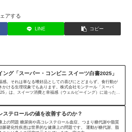
ェアする
LINE
コピー
ング「スーパー・コンビニ スイーツ白書2025」
福感。それは単なる嗜好品としての喜びにとどまらず、食行動が
きかける生理現象でもあります。株式会社モンテール「スーパ
025」は、スイーツ消費と幸福感（ウェルビーイング）に迫ったも
レステロールの値を改善するのか？
康上の問題 糖尿病や高コレステロール血症、つまり糖代謝や脂質
動脈硬化性疾患は世界的な健康上の問題です。 運動が糖代謝、脂