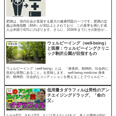
肥満は、現代社会が直面する最大の健康問題の一つです。肥満の定
義は体格指数（BMI）が30以上とされており、この基準を満たす成
人は米国で42%にのぼります。さらに、2030年までにその割合が
50%に達することが予測されており、これは肥満が個人...
ウェルビーイング（well-being）
医療全般
と医療：ウェルビーイングクリニ
ック駒沢公園が目指すもの
ウェルビーイング（well‐being）とは、「身体的、精神的、社会的に
良好な状態にあること」を意味します。 well-being medicine 身体
的、精神的、社会的なコンディションを整えることでウェルビーイ
ングは達成・向上し、様々な...
低用量タダラフィルは男性のアン
ED
チエイジングドラッグ、「命の
父」
たかがED、されどED。人には言えないけれど、多くの男性が悩む