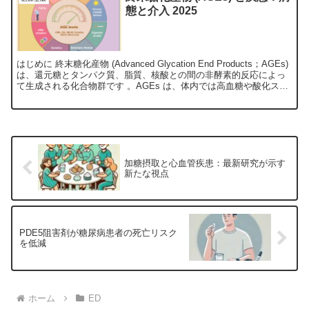
態と介入 2025
はじめに 終末糖化産物 (Advanced Glycation End Products；AGEs)
は、還元糖とタンパク質、脂質、核酸との間の非酵素的反応によっ
て生成される化合物群です 。AGEs は、体内では高血糖や酸化スト
レスの条件下...
加糖摂取と心血管疾患：最新研究が示す
新たな視点
PDE5阻害剤が糖尿病患者の死亡リスク
を低減
ホーム
ED