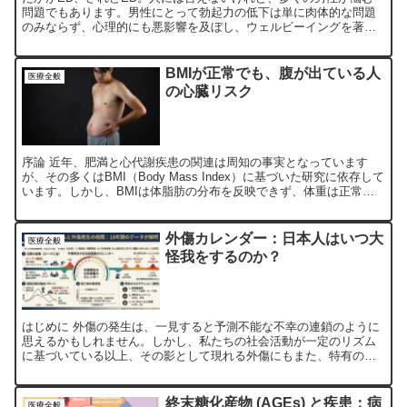
問題でもあります。男性にとって勃起力の低下は単に肉体的な問題
のみならず、心理的にも悪影響を及ぼし、ウェルビーイングを著し
く低下させます。この問題の解決はウェルビーイング向上の１つ...
BMIが正常でも、腹が出ている人
医療全般
の心臓リスク
序論 近年、肥満と心代謝疾患の関連は周知の事実となっています
が、その多くはBMI（Body Mass Index）に基づいた研究に依存して
います。しかし、BMIは体脂肪の分布を反映できず、体重は正常で
も腹部に内臓脂肪が蓄積した人々が、実際に...
外傷カレンダー：日本人はいつ大
医療全般
怪我をするのか？
はじめに 外傷の発生は、一見すると予測不能な不幸の連鎖のように
思えるかもしれません。しかし、私たちの社会活動が一定のリズム
に基づいている以上、その影として現れる外傷にもまた、特有の秩
序が存在するはずです。これまで、外傷の疫学的研究は特定の祝...
終末糖化産物 (AGEs) と疾患：病
医療全般