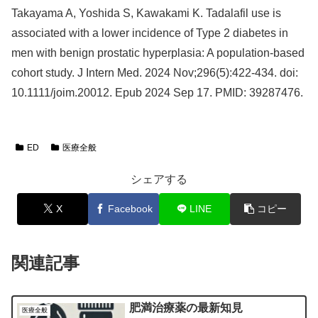
Takayama A, Yoshida S, Kawakami K. Tadalafil use is
associated with a lower incidence of Type 2 diabetes in
men with benign prostatic hyperplasia: A population-based
cohort study. J Intern Med. 2024 Nov;296(5):422-434. doi:
10.1111/joim.20012. Epub 2024 Sep 17. PMID: 39287476.
ED
医療全般
シェアする
X
Facebook
LINE
コピー
関連記事
肥満治療薬の最新知見
医療全般