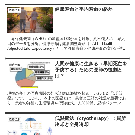
健康寿命と平均寿命の格差
医療全般
世界保健機関（WHO）の加盟国183か国を対象、約80億人の世界人
口のデータを分析。健康寿命は健康調整寿命（HALE: Health-
Adjusted Life Expectancy）として評価寿命と健康寿命の変化が詳細
に解析されています。
人間が健康に生きる（早期死亡を
医療全般
予防する）ための医師の役割と
は？
現在の多くの医療機関の外来診療は混雑を極め、いわゆる「3分診
療」です。 しかし、本来の医療とは、患者と医師の対話が重要であ
り、患者の詳細な生活環境や行動様式、人間関係、思考パターン、
価値観、生きがいなどの情報を共有することで、その人に本当に...
低温療法（cryotherapy）：局所
医療全般
冷却と全身冷却