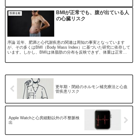
科学的基盤を提示しています。 本論文の最...
BMIが正常でも、腹が出ている人
医療全般
の心臓リスク
序論 近年、肥満と心代謝疾患の関連は周知の事実となっています
が、その多くはBMI（Body Mass Index）に基づいた研究に依存して
います。しかし、BMIは体脂肪の分布を反映できず、体重は正常で
も腹部に内臓脂肪が蓄積した人々が、実際に...
更年期・閉経のホルモン補充療法と心血
管疾患リスク
Apple Watchと心房細動以外の不整脈検
出