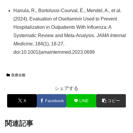
Hanula, R., Bortolussi-Courval, É., Mendel, A., et al.
(2024). Evaluation of Oseltamivir Used to Prevent
Hospitalization in Outpatients With Influenza: A
Systematic Review and Meta-Analysis.
JAMA Internal
Medicine
, 184(1), 18-27.
doi:10.1001/jamainternmed.2023.0699
医療全般
シェアする
X
Facebook
LINE
コピー
関連記事