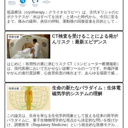
低温療法（cryotherapy；クライオセラピー）は、古代ギリシャのヒ
ポクラテスが「水はすべてを治す」と述べた時代から、今日に至る
まで、痛みの緩和、炎症の抑制、運動後の回復促進を目的として利
用されてきた。低温療法の各方法の作用機序を解説し、実践的応用
のための具体的な方法します。
CT検査を受けることによる発が
医療全般
んリスク：最新エビデンス
はじめに：有用性の裏に潜むリスク CT（コンピューター断層撮影）
は、現代医療において欠かせない診断ツールの一つです。外傷評価
やがんの進行度診断、心血管疾患の検出まで、あらゆる場面で威力
を発揮します。その利用は増加の一途をたどっており、米国で...
生命の新たなパラダイム：生体電
医療全般
磁気学的システムの理解
この論文は、生命を単なる生化学的現象として捉える従来の医学的
パラダイムに、量子生物物理学的な視点から決定的な問いを投げか
け、調整医学（Regulatory Medicine）という統合的な医療モデルの