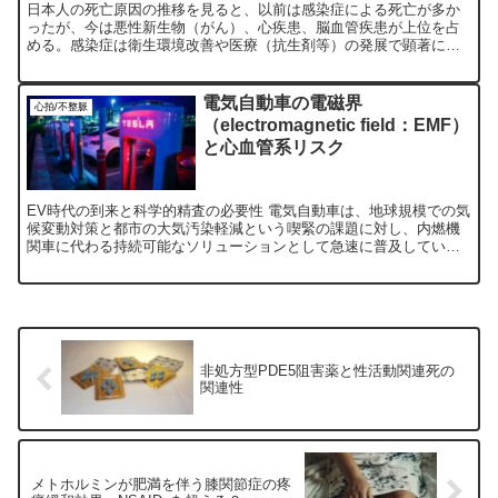
日本人の死亡原因の推移を見ると、以前は感染症による死亡が多か
ったが、今は悪性新生物（がん）、心疾患、脳血管疾患が上位を占
める。感染症は衛生環境改善や医療（抗生剤等）の発展で顕著に抑
制されたが、文明の発展とともにいわゆる「生活習慣病」が激
増。...
電気自動車の電磁界
心拍/不整脈
（electromagnetic field：EMF）
と心血管系リスク
EV時代の到来と科学的精査の必要性 電気自動車は、地球規模での気
候変動対策と都市の大気汚染軽減という喫緊の課題に対し、内燃機
関車に代わる持続可能なソリューションとして急速に普及していま
す。従来の排ガス（NOx、SO2、微小粒子状物質など）が...
非処方型PDE5阻害薬と性活動関連死の
関連性
メトホルミンが肥満を伴う膝関節症の疼