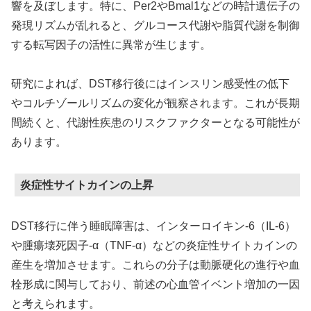
響を及ぼします。特に、Per2やBmal1などの時計遺伝子の
発現リズムが乱れると、グルコース代謝や脂質代謝を制御
する転写因子の活性に異常が生じます。
研究によれば、DST移行後にはインスリン感受性の低下
やコルチゾールリズムの変化が観察されます。これが長期
間続くと、代謝性疾患のリスクファクターとなる可能性が
あります。
炎症性サイトカインの上昇
DST移行に伴う睡眠障害は、インターロイキン-6（IL-6）
や腫瘍壊死因子-α（TNF-α）などの炎症性サイトカインの
産生を増加させます。これらの分子は動脈硬化の進行や血
栓形成に関与しており、前述の心血管イベント増加の一因
と考えられます。