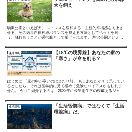
ポジティブ心理学
犬を飼え
駒沢公園といえば犬。 ストレスを緩和する、主観的幸福感を向上さ
せる、その結果自律神経バランスを整える方法としてペットを飼
う、触れ合うことが選択肢として挙げられます。 駒沢公園といえば
犬。 犬といえば駒沢公園。 駒沢公園にはドッグランの設備が...
【18℃の境界線】あなたの家の
生活環境
「寒さ」が命を削る？
はじめに 「家の中が寒いのは当たり前」 もしあなたがそう思ってい
るとしたら、それは医学的に見て極めて危険なバイアスかもしれま
せん。 今回ご紹介するのは、2023年に公衆衛生学の権威あるジャー
ナル『Public Health』に掲載された、室...
「生活習慣病」ではなくて「生活
生活環境
環境病」だ。