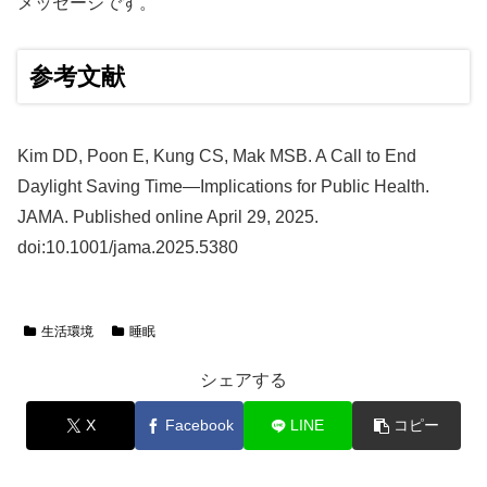
メッセージです。
参考文献
Kim DD, Poon E, Kung CS, Mak MSB. A Call to End
Daylight Saving Time—Implications for Public Health.
JAMA. Published online April 29, 2025.
doi:10.1001/jama.2025.5380
生活環境
睡眠
シェアする
X
Facebook
LINE
コピー