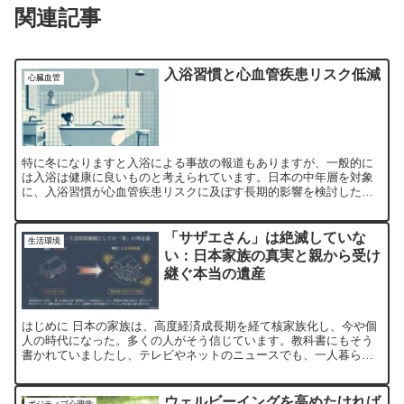
関連記事
入浴習慣と心血管疾患リスク低減
心臓血管
特に冬になりますと入浴による事故の報道もありますが、一般的に
は入浴は健康に良いものと考えられています。日本の中年層を対象
に、入浴習慣が心血管疾患リスクに及ぼす長期的影響を検討した大
規模コホート研究があります。その結果、頻繁な入浴が心血管疾
患...
「サザエさん」は絶滅していな
生活環境
い：日本家族の真実と親から受け
継ぐ本当の遺産
はじめに 日本の家族は、高度経済成長期を経て核家族化し、今や個
人の時代になった。多くの人がそう信じています。教科書にもそう
書かれていましたし、テレビやネットのニュースでも、一人暮らし
の高齢者の増加や家族の解体が連日のように報じられています。...
ウェルビーイングを高めたければ