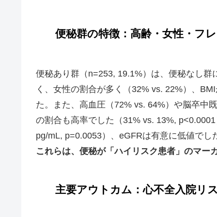
便秘群の特徴：高齢・女性・フ
便秘あり群（n=253, 19.1%）は、便秘なし群に
く、女性の割合が多く（32% vs. 22%）、BMIが低
た。また、高血圧（72% vs. 64%）や脳卒中既往（
の割合も高率でした（31% vs. 13%, p<0.00
pg/mL, p=0.0053）、eGFRは有意に低値でした（58.
これらは、便秘が「ハイリスク患者」のマー
主要アウトカム：心不全入院リ