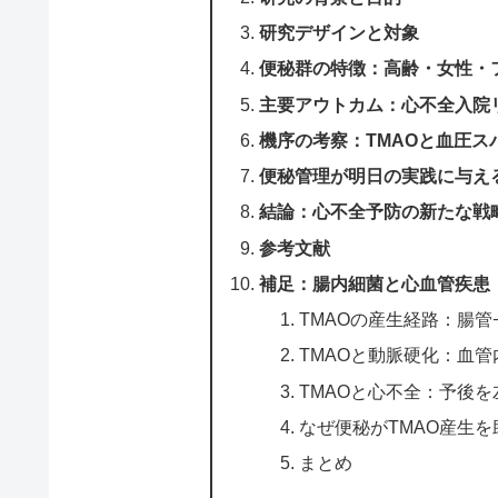
研究デザインと対象
便秘群の特徴：高齢・女性・
主要アウトカム：心不全入院
機序の考察：TMAOと血圧ス
便秘管理が明日の実践に与え
結論：心不全予防の新たな戦
参考文献
補足：腸内細菌と心血管疾患
TMAOの産生経路：腸
TMAOと動脈硬化：血
TMAOと心不全：予後
なぜ便秘がTMAO産生
まとめ