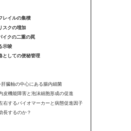
フレイルの集積
リスクの増加
パイクの二重の罠
る示唆
略としての便秘管理
管−肝臓軸の中心にある腸内細菌
管内皮機能障害と泡沫細胞形成の促進
を左右するバイオマーカーと病態促進因子
を助長するのか？