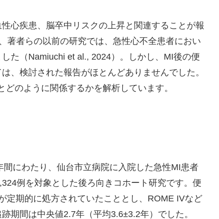
血性心疾患、脳卒中リスクの上昇と関連することが報
19）。また、著者らの以前の研究では、急性心不全患者におい
miuchi et al., 2024）。しかし、MI後の便
ては、検討された報告がほとんどありませんでした。
クとどのように関係するかを解析しています。
の12年間にわたり、仙台市立病院に入院した急性MI患者
た1,324例を対象とした後ろ向きコホート研究です。便
定期的に処方されていたこととし、ROME IVなど
間は中央値2.7年（平均3.6±3.2年）でした。