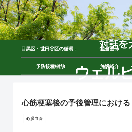
目黒区・世田谷区の循環器内科｜ウェルビーイングクリニック駒沢公園｜駒沢大学駅7分
担当医師
予防接種/健診
施設紹介
心筋梗塞後の予後管理における
心臓血管