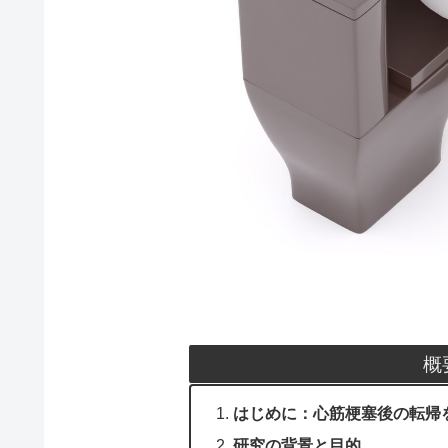
概
はじめに：心筋梗塞後の転帰
研究の背景と目的