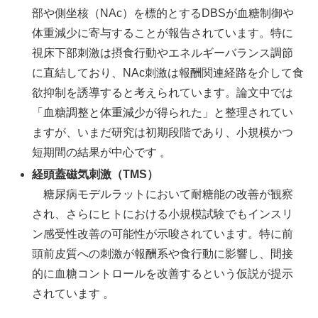
部や側坐核（NAc）を標的とするDBSが血糖制御や
体重減少に寄与することが報告されています。特に
視床下部刺激は摂食行動やエネルギーバランス調節
に直結しており、NAc刺激は報酬関連経路を介して食
欲抑制を誘導すると考えられています。論文中では
「血糖調整と体重減少が得られた」と整理されてい
ますが、いまだ研究は初期段階であり、小規模かつ
短期間の結果が中心です 。
経頭蓋磁気刺激（TMS）
糖尿病モデルラットにおいて耐糖能の改善が観察
され、さらにヒトにおける小規模試験でもインスリ
ン感受性改善の可能性が示唆されています。特に前
頭前皮質への刺激が報酬系や食行動に影響し、間接
的に血糖コントロールを改善するという仮説が提示
されています 。