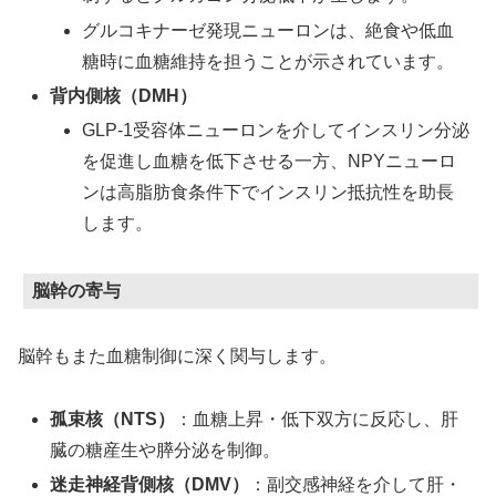
グルコキナーゼ発現ニューロンは、絶食や低血
糖時に血糖維持を担うことが示されています。
背内側核（DMH）
GLP-1受容体ニューロンを介してインスリン分泌
を促進し血糖を低下させる一方、NPYニューロ
ンは高脂肪食条件下でインスリン抵抗性を助長
します。
脳幹の寄与
脳幹もまた血糖制御に深く関与します。
孤束核（NTS）
：血糖上昇・低下双方に反応し、肝
臓の糖産生や膵分泌を制御。
迷走神経背側核（DMV）
：副交感神経を介して肝・