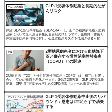
GLP-1受容体作動薬と長期的なが
がん、悪性腫瘍
んリスク
序論 GLP-1受容体作動薬（GLP-1RA）は、近年の糖尿病治療と肥満
治療において最も注目を集める薬剤のひとつです。血糖降下作用と
体重減少効果を同時に有し、心血管疾患リスクを低減させる可能性
も示されてきました。その一方で、長期的な安全性、...
2型糖尿病患者における血糖降下
呼吸
薬と併存する慢性閉塞性肺疾患
（COPD）との関連
2型糖尿病（T2D）と慢性閉塞性肺疾患（COPD）は、相互に影響し
合い、互いの転帰を悪化させます。SGLT-2阻害薬、GLP-1受容体作
動薬、DPP-4阻害薬それぞれのCOPD増悪リスクへの影響を検討し
ています。
GLP-1受容体作動薬中止後のリバ
アンチエイジング
ウンド：恩恵は2年足らずで消失
する