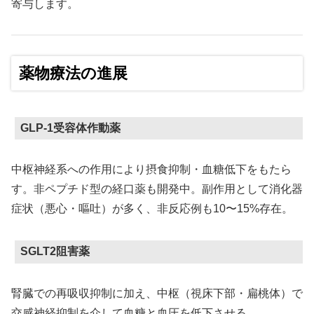
寄与します。
薬物療法の進展
GLP-1受容体作動薬
中枢神経系への作用により摂食抑制・血糖低下をもたら
す。非ペプチド型の経口薬も開発中。副作用として消化器
症状（悪心・嘔吐）が多く、非反応例も10〜15%存在。
SGLT2阻害薬
腎臓での再吸収抑制に加え、中枢（視床下部・扁桃体）で
交感神経抑制を介して血糖と血圧を低下させる。