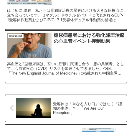
はじめに 現在、私たちは肥満症治療の歴史における大きな転換点に
立ち会っています。セマグルチドやチルゼパチドに代表されるGLP-
1受容体作動薬およびGIP/GLP-1受容体デュアル作動薬の登場は、従
来の食事・運動療法では到達し得なかった15%...
糖尿病患者における強化降圧治療
糖尿病関連
の心血管イベント抑制効果
高血圧と2型糖尿病は、互いに密接に関連し合う「悪の共演者」とし
て、心血管疾患（CVD）リスクを加速させてきました。今回、
『The New England Journal of Medicine』に掲載された中国主導の
大規模臨床試験「BPRO...
受容体は「単なる入り口」ではなく「認
知の主体」？：「We Are Our
Receptors」