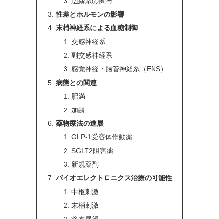
辺縁系の関与
性差とホルモンの影響
末梢神経系による血糖制御
交感神経系
副交感神経系
感覚神経・腸管神経系（ENS）
病態との関連
肥満
加齢
薬物療法の進展
GLP-1受容体作動薬
SGLT2阻害薬
新規薬剤
バイオエレクトロニクス治療の可能性
中枢刺激
末梢刺激
将来展望