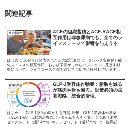
関連記事
AGEの組織蓄積とAGE-RAGE相
糖尿病関連
互作用は非糖尿病でも、全てのラ
イフステージで影響を与えうる
はじめに 2014年に発表されたこの総説論文は、タンパク質糖化と酸
化ストレスの相互作用、および栄養がこれらのプロセスに及ぼす影
響について、ライフコース全体を通じて包括的に検討しています。
特に、糖尿病だけでなく正常血糖状態における糖化の重要性...
GLP-1受容体作動薬：脂肪も減る
糖尿病関連
が筋肉や骨も減る。対策必須の栄
養戦略、統合的管理。
はじめに：GLP-1療法の広がりと課題 近年、GLP-1受容体作動薬
（GLP-1RA）は肥満治療のパラダイムを大きく変えつつあります。
セマグルチド（週2.4mg）やチルゼパチド（週15mg）は、臨床試験
においてプラセボと比較してそれぞれ12...