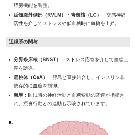
膵臓機能を調整。
延髄腹外側部（RVLM）・青斑核（LC）
：交感神経
活性を介してストレスや低血糖時に血糖を上昇。
辺縁系の関与
分界条床核（BNST）
：ストレス応答を介して血糖上
昇を誘導。
扁桃体（CeA）
：膵島と直接結合し、インスリン非
依存的に血糖を制御。
海馬
：睡眠時の神経活動と血糖変動の関連が指摘さ
れ、摂食行動との連動も示唆されています。