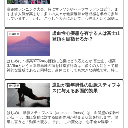
長距離ランニング大会、特にマラソンやハーフマラソンは近年、ま
すます人気が高まり、多くの人々が健康維持や達成感を求めて参加
しています。しかし、こうした大会において、心停止という深刻な
医療事故が発生することもあります。心停止の発生率やその結果
に...
虚血性心疾患を有する人は富士山
心臓血管
登頂を目指せるか？
はじめに：標高3776mの挑戦に心臓はどう応えるか 富士山。標高
3776mという日本最高峰の頂を目指す行為は、多くの人にとって精
神的な達成であると同時に、身体にとっても大きな挑戦です。特に
虚血性心疾患（CAD：冠動脈疾患）を抱える人々にとっ...
運動が若年男性の動脈スティフネ
身体活動
スに与える多面的効果
はじめに 動脈スティフネス（arterial stiffness）は、血管壁の柔軟性
が低下し、血圧変動に対する緩衝作用が弱まる状態を指します。簡
単に言うと「動脈の硬さ」です。 この変化は、心不全や脳卒中、腎
不全といった重篤な疾患の前駆状態で...