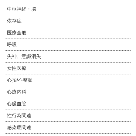
中枢神経・脳
依存症
医療全般
呼吸
失神、意識消失
女性医療
心拍/不整脈
心療内科
心臓血管
性行為関連
感染症関連