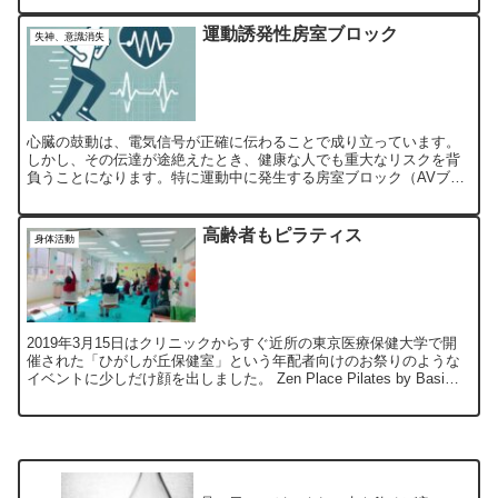
運動誘発性房室ブロック
失神、意識消失
心臓の鼓動は、電気信号が正確に伝わることで成り立っています。
しかし、その伝達が途絶えたとき、健康な人でも重大なリスクを背
負うことになります。特に運動中に発生する房室ブロック（AVブロ
ック）は、専門家による迅速な対応が不可欠です。ここでは、最...
高齢者もピラティス
身体活動
2019年3月15日はクリニックからすぐ近所の東京医療保健大学で開
催された「ひがしが丘保健室」という年配者向けのお祭りのような
イベントに少しだけ顔を出しました。 Zen Place Pilates by Basi
Pilates用賀スタジオ...