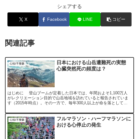
シェアする
X
Facebook
LINE
コピー
関連記事
日本における山岳遭難死の実態
心拍/不整脈
心臓突然死の頻度は？
はじめに 登山ブームが定着した日本では、年間およそ1,100万人
がレクリエーション目的で山岳地域を訪れていると報告されていま
す（2015年時点）。その一方で、毎年300人以上が命を落としてお
り、その大半は警察による山岳救助の対象者です。本...
フルマラソン・ハーフマラソンに
心拍/不整脈
おける心停止の発生