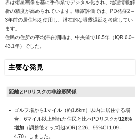
界は衛星画像を基に手作業でデジタル化され、地理情報解
析の精度が高められています。曝露評価では、PD発症2～
3年前の居住地を使用し、潜在的な曝露遅延を考慮してい
ます。
住民の住所の平均滞在期間は、中央値で18.5年（IQR 6.0–
43.1年）でした。
主要な発見
距離とPDリスクの非線形関係
ゴルフ場から1マイル（約1.6km）以内に居住する場
合、6マイル以上離れた住民と比べPDリスクが
126%
増加
（調整後オッズ比[aOR] 2.26、95%CI 1.09–
4.70）しました。