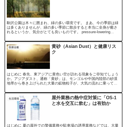
駒沢公園は木々に囲まれ、緑の多い環境です。 まあ、今の季節は緑
は多くありませんが、緑の多い季節に散歩すると本当に全身が癒さ
れるというか、気分がとても良いものです。 pressure-lowering
effect of Shinrin-yo...
黄砂（Asian Dust）と健康リス
医療全般
ク
はじめに 春先、東アジアに黄色い空が訪れる現象をご存知でしょう
か。アジアダスト、通称「黄砂」は、モンゴルや中国内陸部の砂漠
地帯から巻き上げられた大量の鉱物粒子が、大気の流れに乗って日
本や韓国、台湾を含む東アジア全域に運ばれてくる自然現象です...
屋外業務の熱中症対策に「OS-1
生活環境
と水を交互に飲む」は有効か
はじめに 夏の屋外での警備業務や駐車場の誘導業務などでは、大量