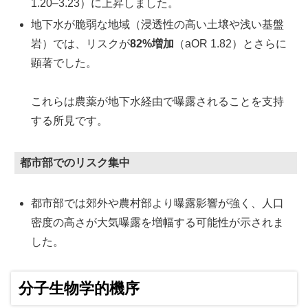
1.20–3.23）に上昇しました。
地下水が脆弱な地域（浸透性の高い土壌や浅い基盤
岩）では、リスクが
82%増加
（aOR 1.82）とさらに
顕著でした。
これらは農薬が地下水経由で曝露されることを支持
する所見です。
都市部でのリスク集中
都市部では郊外や農村部より曝露影響が強く、人口
密度の高さが大気曝露を増幅する可能性が示されま
した。
分子生物学的機序