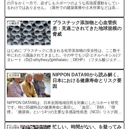
の汗をかく一方で、必ずしもスポーツのような高強度運動をしてい
るわけではありません。（屋外での建築業務や土木作業などは高強
度運動に準ずる可能性があります。この場合は、作業時間にもよ...
プラスチック添加物と心血管疾
心臓血管
患：見過ごされてきた地球規模の
脅威
はじめに プラスチックに含まれる化学添加物の安全性は、ここ数十
年にわたり議論されてきました。その中でもジ(2-エチルヘキシル)フ
タレート（Di(2-ethylhexyl)phthalate）; DEHP）（フタル酸ジエチル
ヘキシル）は、柔軟...
NIPPON DATA90から読み解く、
生活環境
日本における健康寿命とリスク要
因
NIPPON DATA90は、日本全国地域住民を対象にしたコホート研究
です。特に65歳時点の健康寿命に着目し、「血圧」「BMI」「喫
煙」「糖尿病」という4つの主要な非感染性疾患（NCD）リスク因子
が、健康寿命にどのような影響を及ぼすのかを検討しています。
忙しい、時間がない、を疑ってみ
生活環境