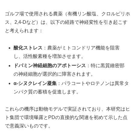
ゴルフ場で使用される農薬（有機リン酸塩、クロルピリホ
ス、2,4-Dなど）は、以下の経路で神経変性を引き起こす
と考えられます：
酸化ストレス
：農薬がミトコンドリア機能を阻害
し、活性酸素種を増加させます。
ドパミン神経細胞のアポトーシス
：特に黒質緻密部
の神経細胞が選択的に障害されます。
α-シヌクレイン凝集
：パラコートやロテノンは異常タ
ンパク質の蓄積を促進します。
これらの機序は動物モデルで実証されており、本研究はヒ
ト集団で環境曝露とPDの直接的な関連を初めて示した点
で意義深いものです。