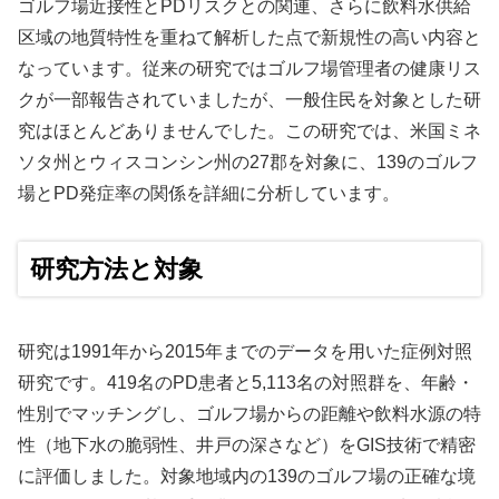
ゴルフ場近接性とPDリスクとの関連、さらに飲料水供給
区域の地質特性を重ねて解析した点で新規性の高い内容と
なっています。従来の研究ではゴルフ場管理者の健康リス
クが一部報告されていましたが、一般住民を対象とした研
究はほとんどありませんでした。この研究では、米国ミネ
ソタ州とウィスコンシン州の27郡を対象に、139のゴルフ
場とPD発症率の関係を詳細に分析しています。
研究方法と対象
研究は1991年から2015年までのデータを用いた症例対照
研究です。419名のPD患者と5,113名の対照群を、年齢・
性別でマッチングし、ゴルフ場からの距離や飲料水源の特
性（地下水の脆弱性、井戸の深さなど）をGIS技術で精密
に評価しました。対象地域内の139のゴルフ場の正確な境