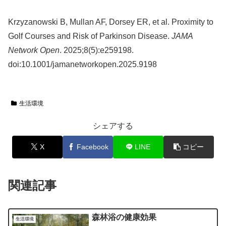
Krzyzanowski B, Mullan AF, Dorsey ER, et al. Proximity to
Golf Courses and Risk of Parkinson Disease.
JAMA
Network Open
. 2025;8(5):e259198.
doi:10.1001/jamanetworkopen.2025.9198
生活環境
シェアする
X
Facebook
LINE
コピー
関連記事
森林浴の健康効果
生活環境