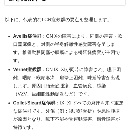
以下に、代表的なLCN症候群の要点を整理します。
Avellis症候群
：CN Xの障害により、同側の声帯・軟
口蓋麻痺と、対側の半身解離性感覚障害を呈しま
す。椎骨動脈閉塞や腫瘍による橋延髄病変が主因で
す。
Vernet症候群
：CN IX–XIが同時に障害され、嚥下困
難、咽頭・喉頭麻痺、肩挙上困難、味覚障害が出現
します。原因は頭蓋底腫瘍、血管病変、感染
（VZV、巨細胞性動脈炎など）です。
Collet-Sicard症候群
：IX–XIIすべての麻痺を来す重篤
な症候群です。外傷（例：後頭顆骨折）や悪性腫瘍
が原因となり、嚥下不能や舌運動障害、構音障害が
特徴です。