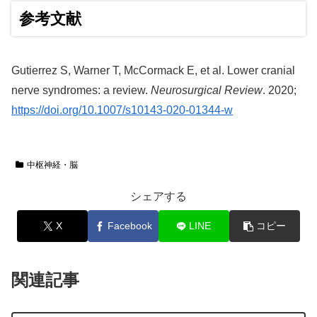
参考文献
Gutierrez S, Warner T, McCormack E, et al. Lower cranial
nerve syndromes: a review.
Neurosurgical Review
. 2020;
https://doi.org/10.1007/s10143-020-01344-w
中枢神経・脳
シェアする
X
Facebook
LINE
コピー
関連記事