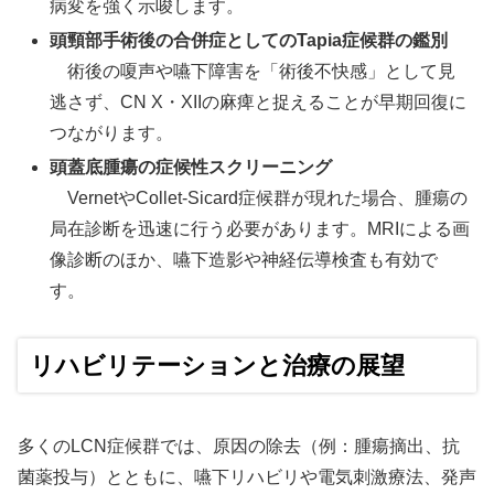
病変を強く示唆します。
頭頸部手術後の合併症としてのTapia症候群の鑑別
術後の嗄声や嚥下障害を「術後不快感」として見
逃さず、CN X・XIIの麻痺と捉えることが早期回復に
つながります。
頭蓋底腫瘍の症候性スクリーニング
VernetやCollet-Sicard症候群が現れた場合、腫瘍の
局在診断を迅速に行う必要があります。MRIによる画
像診断のほか、嚥下造影や神経伝導検査も有効で
す。
リハビリテーションと治療の展望
多くのLCN症候群では、原因の除去（例：腫瘍摘出、抗
菌薬投与）とともに、嚥下リハビリや電気刺激療法、発声