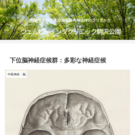
下位脳神経症候群：多彩な神経症候
中枢神経・脳