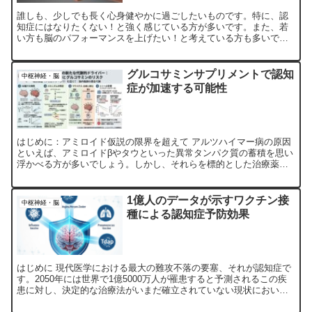
誰しも、少しでも長く心身健やかに過ごしたいものです。特に、認
知症にはなりたくない！と強く感じている方が多いです。また、若
い方も脳のパフォーマンスを上げたい！と考えている方も多いでし
ょう。 さて、この論文。認知症予防のレビューです。 Prim...
グルコサミンサプリメントで認知
中枢神経・脳
症が加速する可能性
はじめに：アミロイド仮説の限界を超えて アルツハイマー病の原因
といえば、アミロイドβやタウといった異常タンパク質の蓄積を思い
浮かべる方が多いでしょう。しかし、それらを標的とした治療薬が
必ずしも劇的な効果を上げていない現状が、この病気の複雑さ...
1億人のデータが示すワクチン接
中枢神経・脳
種による認知症予防効果
はじめに 現代医学における最大の難攻不落の要塞、それが認知症で
す。2050年には世界で1億5000万人が罹患すると予測されるこの疾
患に対し、決定的な治療法がいまだ確立されていない現状におい
て、予防戦略の重要性は論を待ちません。こうした中、2...