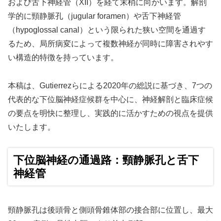
および舌下神経管（XII）を経て末梢に向かいます。解剖
学的に頸静脈孔（jugular foramen）や舌下神経管
（hypoglossal canal）という限られた狭い空間を通過す
るため、局所病変によって複数神経が同時に障害されやす
い構造的特徴を持っています。
本稿は、Gutierrezらによる2020年の総説に基づき、7つの
代表的な下位脳神経症候群を中心に、神経解剖と臨床症候
の要点を明快に整理し、実践的に活かすための視点を提供
いたします。
下位脳神経の通過路：頸静脈孔と舌下
神経管
頸静脈孔は後頭骨と側頭骨錐体部の接合部に位置し、最大