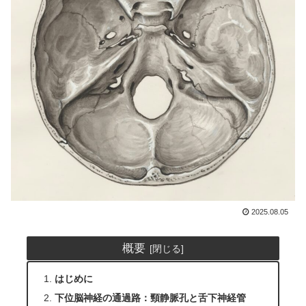
2025.08.05
概要
はじめに
下位脳神経の通過路：頸静脈孔と舌下神経管