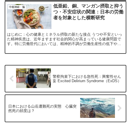
低亜鉛、銅、マンガン摂取と抑う
中枢神経・脳
つ・不安症状の関連：日本の労働
者を対象とした横断研究
はじめに：心の健康とミネラル摂取の新たな接点 うつや不安といっ
た精神疾患は、近年ますます社会的関心が高まっている健康問題で
す。特に労働世代においては、精神的不調が労働生産性の低下や職
場離脱の原因となり、個人のみならず組織や社会全体への影響が...
警察拘束下における急性死：興奮性せん
妄 Excited Delirium Syndrome（ExDS）
日本における山岳遭難死の実態 心臓突
然死の頻度は？