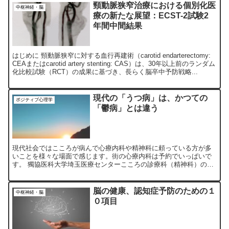
頸動脈狭窄治療における個別化医
中枢神経・脳
療の新たな展望：ECST-2試験2
年間中間結果
はじめに 頸動脈狭窄に対する血行再建術（carotid endarterectomy:
CEAまたはcarotid artery stenting: CAS）は、30年以上前のランダム
化比較試験（RCT）の成果に基づき、長らく脳卒中予防戦略...
現代の「うつ病」は、かつての
ポジティブ心理学
「鬱病」とは違う
現代社会ではこころが病んで心療内科や精神科に頼っている方が多
いことを様々な場面で感じます。街の心療内科は予約でいっぱいで
す。 獨協医科大学埼玉医療センターこころの診療科（精神科）の教
授井原裕先生の著書(1)は興味深いです。 現代社会に蔓延し...
脳の健康、認知症予防のための１
中枢神経・脳
０項目