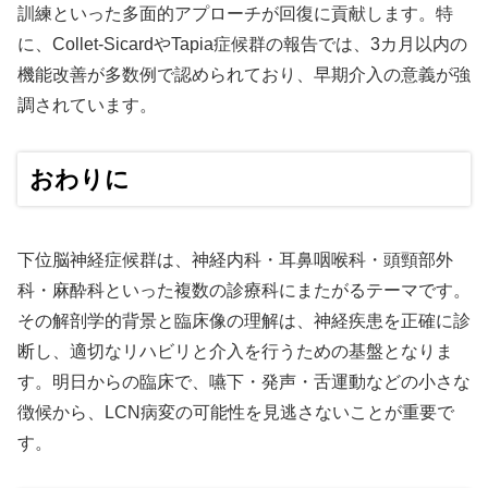
訓練といった多面的アプローチが回復に貢献します。特
に、Collet-SicardやTapia症候群の報告では、3カ月以内の
機能改善が多数例で認められており、早期介入の意義が強
調されています。
おわりに
下位脳神経症候群は、神経内科・耳鼻咽喉科・頭頸部外
科・麻酔科といった複数の診療科にまたがるテーマです。
その解剖学的背景と臨床像の理解は、神経疾患を正確に診
断し、適切なリハビリと介入を行うための基盤となりま
す。明日からの臨床で、嚥下・発声・舌運動などの小さな
徴候から、LCN病変の可能性を見逃さないことが重要で
す。