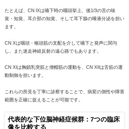
たとえば、CN IXは嚥下時の咽頭挙上、後1/3の舌の味
覚・知覚、耳介部の知覚、そして耳下腺の唾液分泌を担い
ます。
CN Xは咽頭・喉頭筋の支配を介して嚥下と発声に関与
し、また迷走神経反射の遠心路でもあります。
CN XIは胸鎖乳突筋と僧帽筋の運動を、CN XIIは舌筋の運
動制御を担います。
これらの所見を丁寧に診察することで、病変の側性や障害
範囲を正確に捉えることが可能です。
代表的な下位脳神経症候群：7つの臨床
像を比較する