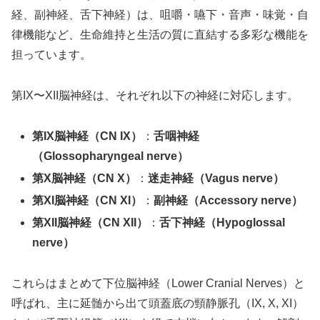
経、副神経、舌下神経）は、咀嚼・嚥下・音声・味覚・自
律機能など、生命維持と生活の質に直結する多彩な機能を
担っています。
第IX〜XII脳神経は、それぞれ以下の神経に対応します。
第IX脳神経（CN IX）
：
舌咽神経
（Glossopharyngeal nerve）
第X脳神経（CN X）
：
迷走神経（Vagus nerve）
第XI脳神経（CN XI）
：
副神経（Accessory nerve）
第XII脳神経（CN XII）
：
舌下神経（Hypoglossal
nerve）
これらはまとめて下位脳神経（Lower Cranial Nerves）と
呼ばれ、主に延髄から出て頭蓋底の頸静脈孔（IX, X, XI）