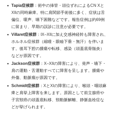
Tapia症候群
：術中の挿管・頭位ずれによるCN Xと
XIIの同時麻痺。特に肩関節手術後に多く、症状は舌
偏位、嗄声、嚥下困難などです。報告症例は約69例
に留まり、早期の誤診に注意が必要です。
Villaret症候群
：IX–XIIに加え交感神経幹も障害され、
ホルネル症候群（縮瞳・眼瞼下垂・無汗）を伴いま
す。後耳下腔の腫瘍や転移、感染（頭蓋底骨髄炎）
などが原因です。
Jackson症候群
：X–XIIの障害により、発声・嚥下・
肩の運動・舌運動すべてに障害を呈します。腫瘍や
外傷、動脈瘤が原因です。
Schmidt症候群
：XとXIの障害により、喉頭・咽頭麻
痺と肩挙上障害を来します。原因として前立腺癌や
子宮頸癌の頭蓋底転移、頸動脈解離、静脈血栓症な
どが挙げられます。