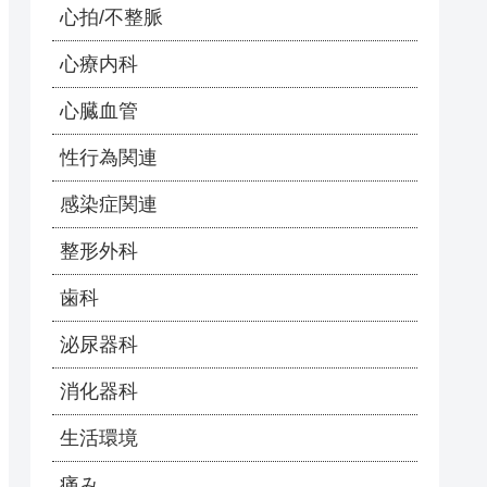
心拍/不整脈
心療内科
心臓血管
性行為関連
感染症関連
整形外科
歯科
泌尿器科
消化器科
生活環境
痛み