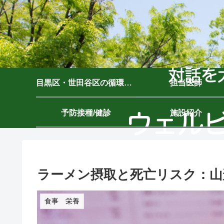
目黒区・世田谷区の循環器内科｜ウェルビーイングクリニック駒沢公園｜駒沢大学駅7分
担当医師
予防接種/健診
施設紹介
ラーメン摂取と死亡リスク：山
食事 栄養