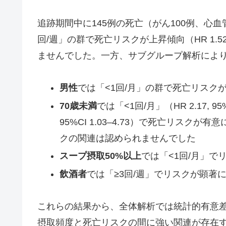
追跡期間中に145例の死亡（がん100例、心
回/週」の群で死亡リスクが上昇傾向（HR 1.52,
ませんでした。一方、サブグループ解析によ
男性
では「<1回/月」の群で死亡リスクが有意に上
70歳未満
では「<1回/月」（HR 2.17, 95%
95%CI 1.03–4.73）で死亡リスク
クの関連は認められませんでした
スープ摂取50%以上
では「<1回/月」でリスク
飲酒者
では「≥3回/週」でリスクが顕著に上昇（H
これらの結果から、全体解析では統計的有意
摂取頻度と死亡リスクの間に強い関連が存在