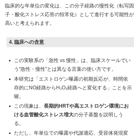
臨床的な年単位の変化は、この分子経路の慢性化（転写因
子・酸化ストレス応答の恒常化）として進行する可能性が
高いと考えられます。
4. 臨床への含意
この実験系の「急性 vs 慢性」は、臨床スケールでい
う“急性・慢性”とは異なる言葉の使い方です。
本研究は「エストロゲン曝露の初期反応が、時間依
存的にNO経路からH₂O₂経路へと変化する」ことを示
唆。
この現象は、
長期的HRTや高エストロゲン環境にお
ける血管酸化ストレス増大
の分子基盤を説明しう
る。
ただし、年単位での曝露や代謝適応、受容体発現変