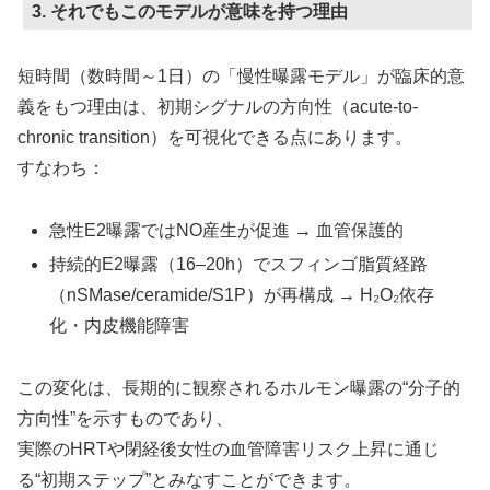
3. それでもこのモデルが意味を持つ理由
短時間（数時間～1日）の「慢性曝露モデル」が臨床的意
義をもつ理由は、初期シグナルの方向性（acute-to-
chronic transition）を可視化できる点にあります。
すなわち：
急性E2曝露ではNO産生が促進 → 血管保護的
持続的E2曝露（16–20h）でスフィンゴ脂質経路
（nSMase/ceramide/S1P）が再構成 → H₂O₂依存
化・内皮機能障害
この変化は、長期的に観察されるホルモン曝露の“分子的
方向性”を示すものであり、
実際のHRTや閉経後女性の血管障害リスク上昇に通じ
る“初期ステップ”とみなすことができます。