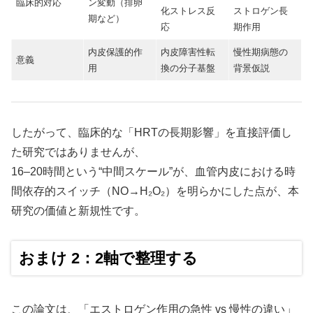
臨床的対応
ン変動（排卵
化ストレス反
ストロゲン長
期など）
応
期作用
内皮保護的作
内皮障害性転
慢性期病態の
意義
用
換の分子基盤
背景仮説
したがって、臨床的な「HRTの長期影響」を直接評価し
た研究ではありませんが、
16–20時間という“中間スケール”が、血管内皮における時
間依存的スイッチ（NO→H₂O₂）を明らかにした点が、本
研究の価値と新規性です。
おまけ 2：2軸で整理する
この論文は、「エストロゲン作用の急性 vs 慢性の違い」