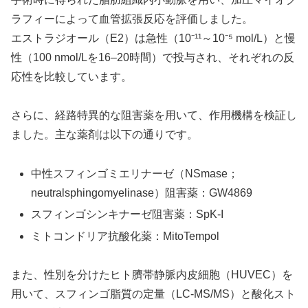
ラフィーによって血管拡張反応を評価しました。
エストラジオール（E2）は急性（10⁻¹¹～10⁻⁵ mol/L）と慢
性（100 nmol/Lを16–20時間）で投与され、それぞれの反
応性を比較しています。
さらに、経路特異的な阻害薬を用いて、作用機構を検証し
ました。主な薬剤は以下の通りです。
中性スフィンゴミエリナーゼ（NSmase；
neutralsphingomyelinase）阻害薬：GW4869
スフィンゴシンキナーゼ阻害薬：SpK-I
ミトコンドリア抗酸化薬：MitoTempol
また、性別を分けたヒト臍帯静脈内皮細胞（HUVEC）を
用いて、スフィンゴ脂質の定量（LC-MS/MS）と酸化スト