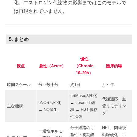
化、エストロゲン代謝物の影響まではこのモデルで
は再現されていません。
5. まとめ
慢性
観点
急性（Acute）
（Chronic,
臨床的曝
露
16–20h）
時間スケール
分～数十分
約1日
月～年
nSMase活性化
代謝適応、血
eNOS活性化
→ ceramide蓄
主な機構
管リモデリン
→ NO産生
積 → H₂O₂依存
グ
性拡張
分子経路の可
HRT、閉経後
一過性ホルモ
塑性・初期酸
動脈硬化、エ