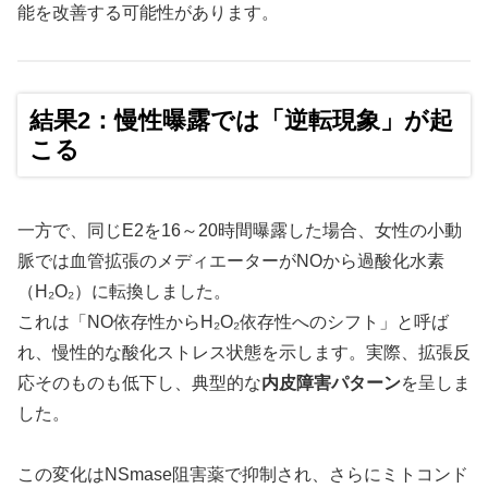
能を改善する可能性があります。
結果2：慢性曝露では「逆転現象」が起
こる
一方で、同じE2を16～20時間曝露した場合、女性の小動
脈では血管拡張のメディエーターがNOから過酸化水素
（H₂O₂）に転換しました。
これは「NO依存性からH₂O₂依存性へのシフト」と呼ば
れ、慢性的な酸化ストレス状態を示します。実際、拡張反
応そのものも低下し、典型的な
内皮障害パターン
を呈しま
した。
この変化はNSmase阻害薬で抑制され、さらにミトコンド