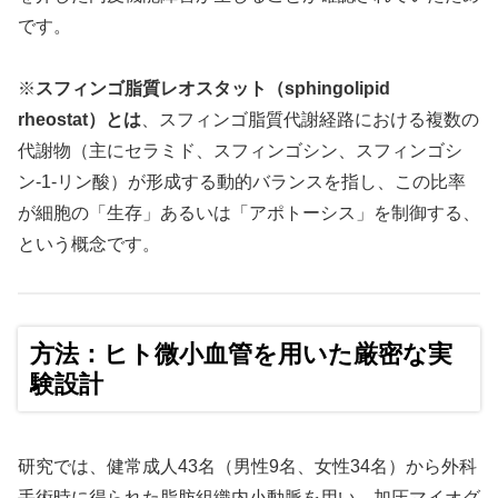
です。
※
スフィンゴ脂質レオスタット（sphingolipid
rheostat）とは
、スフィンゴ脂質代謝経路における複数の
代謝物（主にセラミド、スフィンゴシン、スフィンゴシ
ン-1-リン酸）が形成する動的バランスを指し、この比率
が細胞の「生存」あるいは「アポトーシス」を制御する、
という概念です。
方法：ヒト微小血管を用いた厳密な実
験設計
研究では、健常成人43名（男性9名、女性34名）から外科
手術時に得られた脂肪組織内小動脈を用い、加圧マイオグ