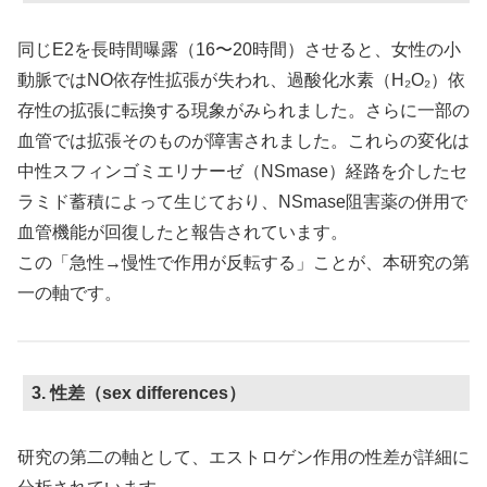
同じE2を長時間曝露（16〜20時間）させると、女性の小
動脈ではNO依存性拡張が失われ、過酸化水素（H₂O₂）依
存性の拡張に転換する現象がみられました。さらに一部の
血管では拡張そのものが障害されました。これらの変化は
中性スフィンゴミエリナーゼ（NSmase）経路を介したセ
ラミド蓄積によって生じており、NSmase阻害薬の併用で
血管機能が回復したと報告されています。
この「急性→慢性で作用が反転する」ことが、本研究の第
一の軸です。
3. 性差（sex differences）
研究の第二の軸として、エストロゲン作用の性差が詳細に