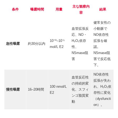
主な観察内
条件
曝露時間
用量
結果
容
健常女性の
血管拡張反
小動脈で
応、NO・
NO依存性
10⁻¹¹–10⁻⁵
H₂O₂依存
拡張を確
急性曝露
約30分以内
mol/L E2
性、
認。
NSmase阻
NSmase阻
害
害で反応低
下。
NO依存性
血管反応性
拡張が失わ
の持続的変
100 nmol/L
れ、H₂O₂依
慢性曝露
16–20時間
化、スフィ
E2
存性に変化
ンゴ脂質変
（dysfuncti
動
on）。