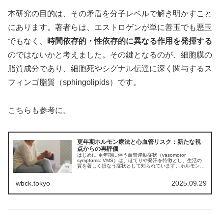
本研究の目的は、その矛盾を分子レベルで解き明かすこと
にあります。著者らは、エストロゲンが単に善玉でも悪玉
でもなく、
時間依存的・性依存的に異なる作用を発揮する
のではないかと考えました。その鍵となるのが、細胞膜の
脂質成分であり、細胞死やシグナル伝達に深く関与するス
フィンゴ脂質（sphingolipids）です。
こちらも参考に。
更年期ホルモン療法と心血管リスク：新たな視
点からの再評価
はじめに 更年期に伴う血管運動症状（vasomotor
symptoms: VMS）は、ほてりや発汗を特徴とし、生活の
質を著しく損なう症状として知られています。ホルモン療
法（hormone therapy: HT）はこれらの症状に対して最
も...
wbck.tokyo
2025.09.29