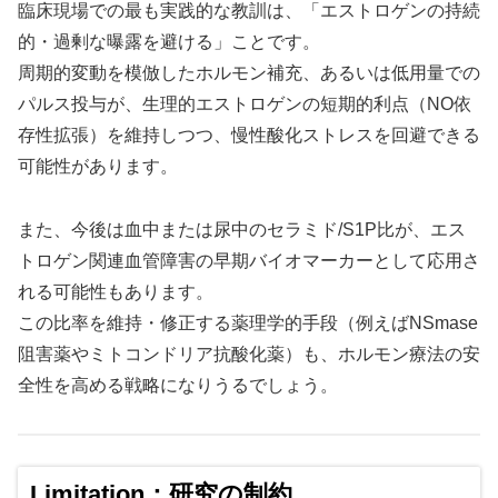
臨床現場での最も実践的な教訓は、「エストロゲンの持続
的・過剰な曝露を避ける」ことです。
周期的変動を模倣したホルモン補充、あるいは低用量での
パルス投与が、生理的エストロゲンの短期的利点（NO依
存性拡張）を維持しつつ、慢性酸化ストレスを回避できる
可能性があります。
また、今後は血中または尿中のセラミド/S1P比が、エス
トロゲン関連血管障害の早期バイオマーカーとして応用さ
れる可能性もあります。
この比率を維持・修正する薬理学的手段（例えばNSmase
阻害薬やミトコンドリア抗酸化薬）も、ホルモン療法の安
全性を高める戦略になりうるでしょう。
Limitation：研究の制約