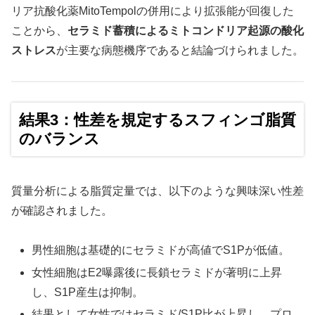
リア抗酸化薬MitoTempolの併用により拡張能が回復した
ことから、
セラミド蓄積によるミトコンドリア起源の酸化
ストレス
が主要な病態機序であると結論づけられました。
結果3：性差を規定するスフィンゴ脂質
のバランス
質量分析による脂質定量では、以下のような興味深い性差
が確認されました。
男性細胞は基礎的にセラミドが高値でS1Pが低値。
女性細胞はE2曝露後に長鎖セラミドが著明に上昇
し、S1P産生は抑制。
結果として女性ではセラミド/S1P比が上昇し、プロ