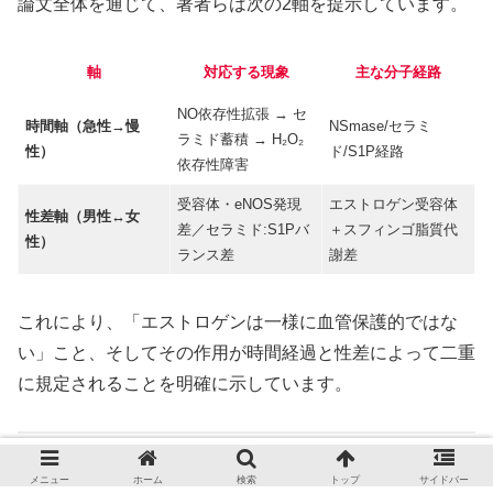
論文全体を通じて、著者らは次の2軸を提示しています。
軸
対応する現象
主な分子経路
NO依存性拡張 → セ
時間軸（急性→慢
NSmase/セラミ
ラミド蓄積 → H₂O₂
性）
ド/S1P経路
依存性障害
受容体・eNOS発現
エストロゲン受容体
性差軸（男性↔女
差／セラミド:S1Pバ
＋スフィンゴ脂質代
性）
ランス差
謝差
これにより、「エストロゲンは一様に血管保護的ではな
い」こと、そしてその作用が時間経過と性差によって二重
に規定されることを明確に示しています。
したがって、この論文は明確に
メニュー
ホーム
検索
トップ
サイドバー