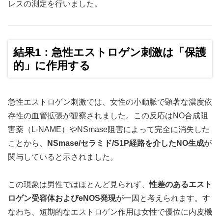
レスの測定を行いました。
結果1：急性エストロゲン刺激は「保護
的」に作用する
急性エストロゲン刺激では、女性の小動脈で顕著な濃度依
存性の血管拡張が観察されました。この反応はNO合成阻
害薬（L-NAME）やNSmase阻害によって完全に消失した
ことから、
NSmase/セラミド/S1P経路を介したNO生成
が
関与していると示されました。
この現象は男性ではほとんど見られず、
性差のあるエスト
ロゲン受容体およびeNOS発現
が一因と考えられます。す
なわち、短期的なエストロゲン作用は女性で優位に内皮機