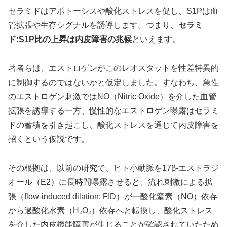
セラミドはアポトーシスや酸化ストレスを促し、S1Pは血
管拡張や生存シグナルを誘導します。つまり、
セラミ
ド:S1P比の上昇は内皮障害の兆候
といえます。
著者らは、エストロゲンがこのレオスタットを性差特異的
に制御するのではないかと仮定しました。すなわち、急性
のエストロゲン刺激ではNO（Nitric Oxide）を介した血管
拡張を誘導する一方、慢性的なエストロゲン曝露はセラミ
ドの蓄積を引き起こし、酸化ストレスを通じて内皮障害を
招くという仮説です。
その根拠は、以前の研究で、ヒト小動脈を17β-エストラジ
オール（E2）に長時間曝露させると、流れ刺激による拡
張（flow-induced dilation: FID）が一酸化窒素（NO）依存
から過酸化水素（H₂O₂）依存へと転換し、酸化ストレス
を介した内皮機能障害が生じることが確認されていたため