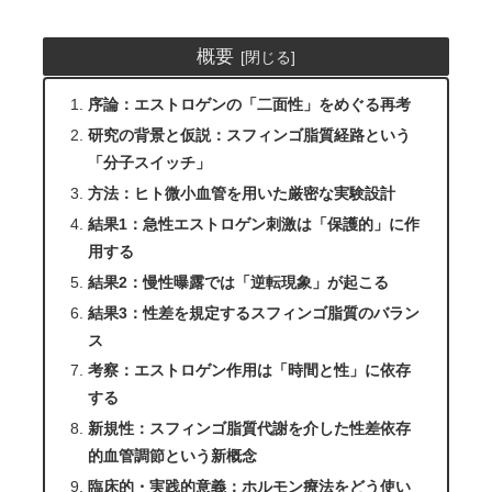
概要
序論：エストロゲンの「二面性」をめぐる再考
研究の背景と仮説：スフィンゴ脂質経路という
「分子スイッチ」
方法：ヒト微小血管を用いた厳密な実験設計
結果1：急性エストロゲン刺激は「保護的」に作
用する
結果2：慢性曝露では「逆転現象」が起こる
結果3：性差を規定するスフィンゴ脂質のバラン
ス
考察：エストロゲン作用は「時間と性」に依存
する
新規性：スフィンゴ脂質代謝を介した性差依存
的血管調節という新概念
臨床的・実践的意義：ホルモン療法をどう使い