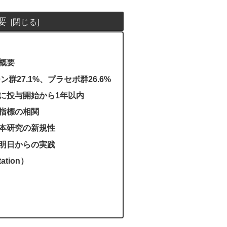
要
概要
群27.1%、プラセボ群26.6%
に投与開始から1年以内
指標の相関
本研究の新規性
明日からの実践
tion）