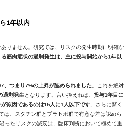
ら1年以内
はありません。研究では、リスクの発生時期に明確な
よる筋肉症状の過剰発生は、主に投与開始から1年以
07、つまり7%の上昇が認められました
。これを絶対
件の過剰発生
となります。言い換えれば、
投与1年目に
が原因であるのは15人に1人以下です
。さらに驚く
いては、スタチン群とプラセボ群で有意な差は認めら
軸に沿ったリスクの減衰は、臨床判断において極めて重