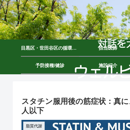
目黒区・世田谷区の循環器内科｜ウェルビーイングクリニック駒沢公園｜駒沢大学駅7分
担当医師
予防接種/健診
施設紹介
スタチン服用後の筋症状：真に
人以下
脂質代謝