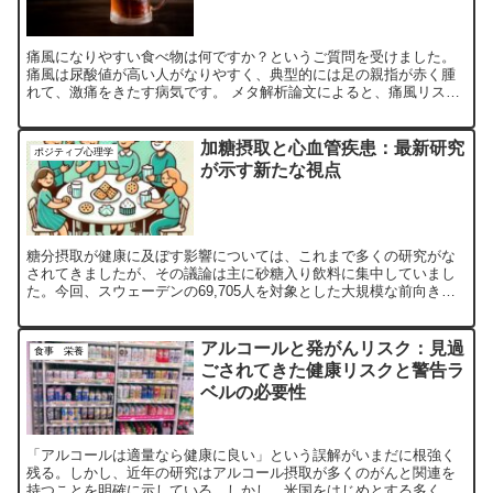
痛風になりやすい食べ物は何ですか？というご質問を受けました。
痛風は尿酸値が高い人がなりやすく、典型的には足の親指が赤く腫
れて、激痛をきたす病気です。 メタ解析論文によると、痛風リスク
をあげる食べ物は（OR：オッズ比）、 ・赤肉 OR...
加糖摂取と心血管疾患：最新研究
ポジティブ心理学
が示す新たな視点
糖分摂取が健康に及ぼす影響については、これまで多くの研究がな
されてきましたが、その議論は主に砂糖入り飲料に集中していまし
た。今回、スウェーデンの69,705人を対象とした大規模な前向きコ
ホート研究が、加糖摂取全体と7つの心血管疾患（虚血性脳...
アルコールと発がんリスク：見過
食事 栄養
ごされてきた健康リスクと警告ラ
ベルの必要性
「アルコールは適量なら健康に良い」という誤解がいまだに根強く
残る。しかし、近年の研究はアルコール摂取が多くのがんと関連を
持つことを明確に示している。しかし、米国をはじめとする多くの