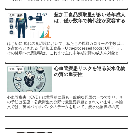
国では、アルコール飲料のラベルにがんリスクが記載されていな
い。
超加工食品摂取量が多い若年成人
食事 栄養
は、僅か数年で糖代謝が変容する
はじめに 現代の食環境において、私たちの摂取カロリーの半数以上
を占めるとされる「超加工食品（Ultra-processed foods: UPF）」。
その健康への悪影響は、これまで主に中年期以降の成人を対象とし
た研究で議論されてきました。し...
心血管疾患リスクを巡る炭水化物
食事 栄養
の質の重要性
心血管疾患（CVD）は世界的に最も一般的な死因の一つであり、そ
の予防は医療・公衆衛生の分野で最重要課題とされています。本論
文では、英国バイオバンクのデータを用いて、炭水化物摂取の質と
摂取源がCVDリスクに及ぼす影響を詳細に分析しました。その...