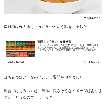
2024.06.12
遊離糖は極力避けた方が良いという話をしました。
蔓延する「毒」、遊離糖類
甘くて、みんな大好きなお砂糖ですが、あまり身体にはよ
ろしくありません。 遊離糖類とは 遊離糖類とは、グルコ
ースやフルクトース等の単糖類、スクロースや砂糖等の二
糖類等食品や飲料の加工調理で加えられるもの、並びに蜂
蜜、シロップ、果汁、濃縮果汁等...
wbck.tokyo
2024.05.27
はちみつはどうなの？という質問を頂きました。
蜂蜜（はちみつ）は、身体に良さそうなイメージはありま
すが、どうなのでしょうか？