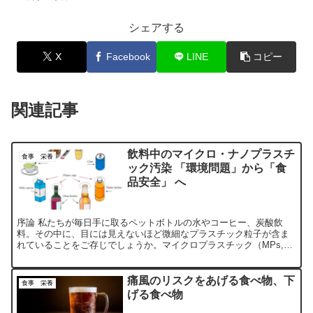
シェアする
X
Facebook
LINE
コピー
関連記事
飲料中のマイクロ・ナノプラスチ
食事 栄養
ック汚染 「環境問題」から「食
品安全」 へ
序論 私たちが毎日手に取るペットボトルの水やコーヒー、炭酸飲
料。その中に、目には見えないほど微細なプラスチック粒子が含ま
れていることをご存じでしょうか。マイクロプラスチック（MPs,
<5mm）およびナノプラスチック（NPs, 1–100n...
痛風のリスクをあげる食べ物、下
食事 栄養
げる食べ物