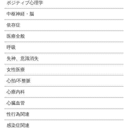
ポジティブ心理学
中枢神経・脳
依存症
医療全般
呼吸
失神、意識消失
女性医療
心拍/不整脈
心療内科
心臓血管
性行為関連
感染症関連