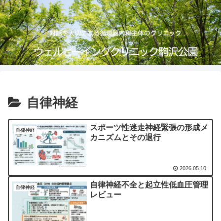
自律神経
スポーツ性迷走神経緊張の形成メ
自律神経
カニズムとその退行
2026.05.10
自律神経不全と起立性低血圧管理
自律神経
レビュー