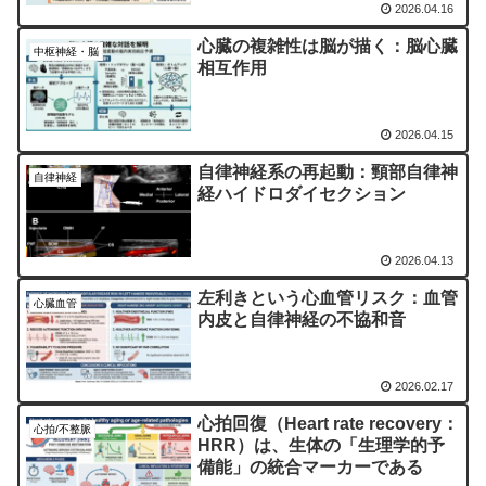
2026.04.16
心臓の複雑性は脳が描く：脳心臓
中枢神経・脳
相互作用
2026.04.15
自律神経系の再起動：頸部自律神
自律神経
経ハイドロダイセクション
2026.04.13
左利きという心血管リスク：血管
心臓血管
内皮と自律神経の不協和音
2026.02.17
心拍回復（Heart rate recovery：
心拍/不整脈
HRR）は、生体の「生理学的予
備能」の統合マーカーである