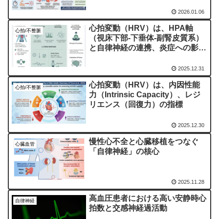
2026.01.06
心拍変動（HRV）は、HPA軸
心拍/不整脈
（視床下部-下垂体-副腎皮質系）
と自律神経の連携、炎症への影響
を含む、全身の適応性（アロスタ
シス）のバイオマーカーである
2025.12.31
心拍変動（HRV）は、内因性能
心拍/不整脈
力（Intrinsic Capacity）、レジ
リエンス（回復力）の指標
2025.12.30
慢性心不全と心臓移植をつなぐ
心臓血管
「自律神経」の核心
2025.11.28
高血圧患者における高い安静時心
自律神経
拍数と交感神経過活動