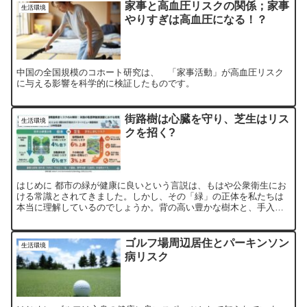
家事と高血圧リスクの関係；家事
生活環境
やりすぎは高血圧になる！？
中国の全国規模のコホート研究は、 「家事活動」が高血圧リスク
に与える影響を科学的に検証したものです。
街路樹は心臓を守り、芝生はリス
生活環境
クを招く?
はじめに 都市の緑が健康に良いという言説は、もはや公衆衛生にお
ける常識とされてきました。しかし、その「緑」の正体を私たちは
本当に理解しているのでしょうか。背の高い豊かな樹木と、手入れ
された平坦な芝生、あるいは道路脇の花壇。これらは等しく私た...
ゴルフ場周辺居住とパーキンソン
生活環境
病リスク