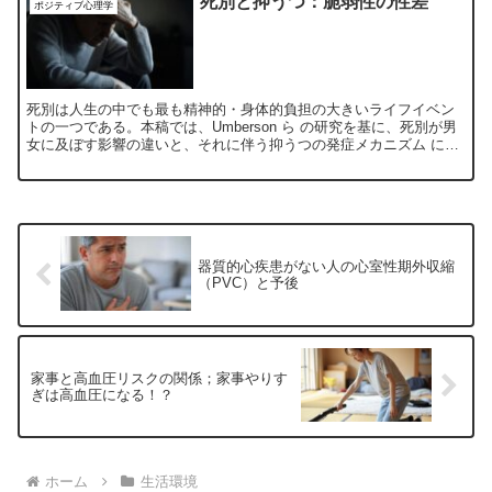
死別と抑うつ：脆弱性の性差
ポジティブ心理学
死別は人生の中でも最も精神的・身体的負担の大きいライフイベン
トの一つである。本稿では、Umberson ら の研究を基に、死別が男
女に及ぼす影響の違いと、それに伴う抑うつの発症メカニズム につ
いて考察する。
器質的心疾患がない人の心室性期外収縮
（PVC）と予後
家事と高血圧リスクの関係；家事やりす
ぎは高血圧になる！？
ホーム
生活環境