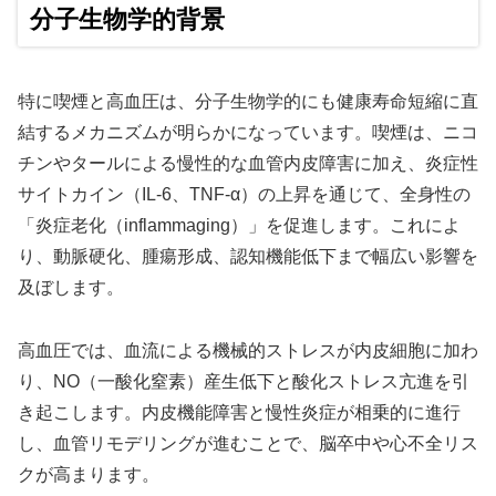
分子生物学的背景
特に喫煙と高血圧は、分子生物学的にも健康寿命短縮に直
結するメカニズムが明らかになっています。喫煙は、ニコ
チンやタールによる慢性的な血管内皮障害に加え、炎症性
サイトカイン（IL-6、TNF-α）の上昇を通じて、全身性の
「炎症老化（inflammaging）」を促進します。これによ
り、動脈硬化、腫瘍形成、認知機能低下まで幅広い影響を
及ぼします。
高血圧では、血流による機械的ストレスが内皮細胞に加わ
り、NO（一酸化窒素）産生低下と酸化ストレス亢進を引
き起こします。内皮機能障害と慢性炎症が相乗的に進行
し、血管リモデリングが進むことで、脳卒中や心不全リス
クが高まります。