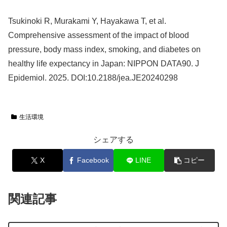
Tsukinoki R, Murakami Y, Hayakawa T, et al.
Comprehensive assessment of the impact of blood
pressure, body mass index, smoking, and diabetes on
healthy life expectancy in Japan: NIPPON DATA90. J
Epidemiol. 2025. DOI:10.2188/jea.JE20240298
生活環境
シェアする
X
Facebook
LINE
コピー
関連記事