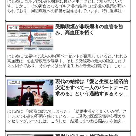
はじめに ゴルフは心身の健康に良いスポーツとして知られていま
す。しかし、その舞台となるゴルフ場の維持には多量の農薬が用い
られており、周辺環境への影響が懸念されています。特に近年注目
されているのが、パーキンソン病（Parkinson dise...
受動喫煙が非喫煙者の血管を蝕
依存症
み、高血圧を招く
はじめに 世界中で成人の約30パーセントが罹患しているといわれる
高血圧は、心血管疾患や脳卒中、そして突然死の最大の独立したリ
スク因子であり、その予防は公衆衛生上の最優先課題です。しか
し、高血圧患者の多くはその発症を自覚しておらず、適切な治療...
現代の結婚は「愛と生殖と経済的
生活環境
安定をすべて一人のパートナーに
求める」という過酷すぎるミッシ
ョン：日本の結婚の歴史
はじめに 「婚活に疲れてしまった」「結婚生活がうまくいかず、ス
トレスで心身の不調を感じている」……現代の医療現場や心理カウ
ンセリングルームには、こうした「結婚にまつわる悩み」を抱えた
方が後を絶ちません。あなたは今、既存の「結婚」という枠組み...