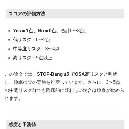
スコアの評価方法
Yes = 1点、No = 0点
。合計0〜8点。
低リスク
：0〜2点
中等度リスク
：3〜4点
高リスク
：5点以上
この論文では、
STOP-Bang ≥5 でOSA高リスク
と判断
し、睡眠検査の実施を推奨しています。さらに、3〜5点
の中間リスク群でも臨床的に疑わしい場合は検査が勧めら
れます。
感度と予測値