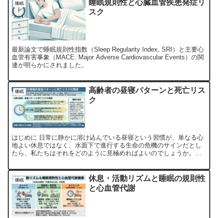
睡眠規則性と心臓血管疾患発症リ
睡眠
スク
最新論文で睡眠規則性指数（Sleep Regularity Index, SRI）と主要心
血管有害事象（MACE: Major Adverse Cardiovascular Events）の関
連が明らかにされました。
高齢者の昼寝パターンと死亡リス
睡眠
ク
はじめに 日常に静かに溶け込んでいる昼寝という習慣が、単なる心
地よい休息ではなく、水面下で進行する生命の危機のサインだとし
たら、私たちはそれをどのように見極めればよいのでしょうか。こ
れまで、多くの人々が日中の眠気解消や健康増進を目的として昼...
休息・活動リズムと睡眠の規則性
睡眠
と心血管代謝