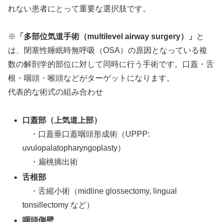
れない患者にとって重要な選択肢です。
※
「多部位気道手術（multilevel airway surgery）」
と
は、閉塞性睡眠時無呼吸（OSA）の原因となっている複
数の解剖学的部位に対して同時に行う手術です。口蓋・舌
根・咽頭・喉頭などがターゲットになります。
代表的な術式の組み合わせ
口蓋部（上気道上部）
・口蓋垂口蓋咽頭形成術（UPPP:
uvulopalatopharyngoplasty）
・扁桃摘出術
舌根部
・舌縮小術（midline glossectomy, lingual
tonsillectomy など）
咽頭側壁