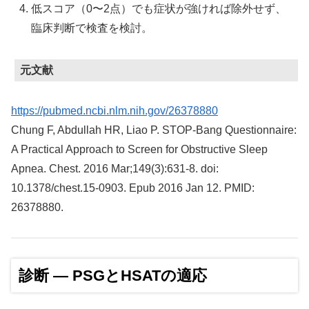
低スコア（0〜2点）でも症状が強ければ除外せず、
臨床判断で検査を検討。
元文献
https://pubmed.ncbi.nlm.nih.gov/26378880
Chung F, Abdullah HR, Liao P. STOP-Bang Questionnaire:
A Practical Approach to Screen for Obstructive Sleep
Apnea. Chest. 2016 Mar;149(3):631-8. doi:
10.1378/chest.15-0903. Epub 2016 Jan 12. PMID:
26378880.
診断 ― PSGとHSATの適応