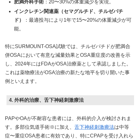
肥満外科手術
：20〜30%の体重減少を実現。
インクレチン関連薬（セマグルチド、チルゼパチ
ド）
：最適投与により1年で15〜20%の体重減少が可
能。
特にSURMOUNT-OSA試験では、チルゼパチドが肥満合
併OSAにおいて有意な減量効果とOSA重症度の改善を示
し、2024年にはFDAがOSA治療薬として承認しました。
これは薬物療法がOSA治療の新たな地平を切り開いた事
例といえます。
4. 外科的治療、舌下神経刺激療法
PAPやOAが不耐容な患者には、外科的介入が検討されま
す。多部位気道手術※に加え、
舌下神経刺激療法
は中等
症〜重症OSA患者に有効であり、特にCPAPを受け入れら