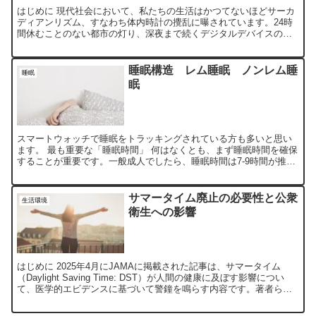
はじめに 現代社会において、私たちの生活はかつてないほどサーカ
ディアンリズム、すなわち体内時計の攪乱に曝されています。24時
間休むことのない都市の灯り、深夜まで続くデジタルデバイスの利
用、そして不規則な食事摂取。これらが私たちの生体リズムを...
睡眠構造 レム睡眠 ノンレム睡
睡眠
眠
スマートウォッチで睡眠をトラッキングされている方も多いと思い
ます。 最も重要な「睡眠時間」 何はなくとも、まず睡眠時間を確保
することが重要です。一般成人でしたら、睡眠時間は7-9時間が推奨
です。 睡眠構造 Sleep Architectur...
サマータイム廃止の必要性と公衆
生活環境
衛生への影響
はじめに 2025年4月にJAMAに掲載された記事は、サマータイム
（Daylight Saving Time: DST）が人間の健康に及ぼす影響につい
て、医学的エビデンスに基づいて警鐘を鳴らす内容です。著者ら
は、DSTが引き起こす概日リズム...