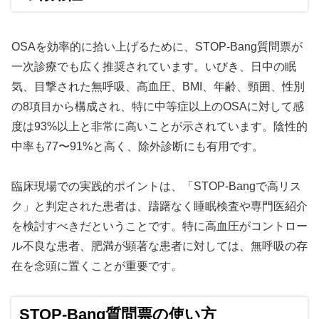
OSAを効率的に拾い上げるために、STOP-Bang質問票が
一次診療でも広く推奨されています。いびき、日中の眠
気、目撃された無呼吸、高血圧、BMI、年齢、頸囲、性別
の8項目から構成され、特に中等症以上のOSAに対して感
度は93%以上と非常に高いことが示されています。陰性的
中率も77〜91%と高く、除外診断にも有用です。
臨床現場での実践的ポイントは、「STOP-Bangで高リス
ク」と判定された患者は、躊躇なく睡眠検査や専門医紹介
を検討すべきだということです。特に高血圧がコントロー
ル不良な患者、肥満が顕著な患者に対しては、無呼吸の存
在を念頭に置くことが重要です。
STOP-Bang質問票の使い方