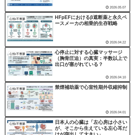
2026.05.07
HFpEFにおけるβ遮断薬と永久ペ
心拍/不整脈
ースメーカの相乗的生存戦略
2026.04.22
心停止に対する心臓マッサージ
心拍/不整脈
（胸骨圧迫）の真実：半数以上で
出口が塞がれている？
2026.04.10
禁煙補助薬で心室性期外収縮抑制
心拍/不整脈
2026.04.01
日本人の心臓は「左心房は小さい
心拍/不整脈
が、そこから生えている左心耳だ
けが突出して大きい」