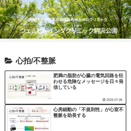
心拍/不整脈
肥満の脂肪が心臓の電気回路を狂
心拍/不整脈
わせる危険なメッセージを日々発
信している
2026.07.08
心房細動の「不規則性」が心室不
心拍/不整脈
整脈を助長する