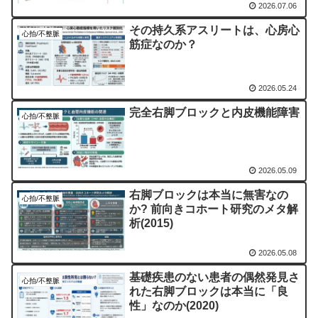
2026.07.06
その持久系アスリートは、心房心
心拍/不整脈
筋症なのか？
2026.05.24
完全右脚ブロックと内皮機能障害
心拍/不整脈
2026.05.09
右脚ブロックは本当に無害なの
心拍/不整脈
か? 前向きコホート研究のメタ解
析(2015)
2026.05.08
基礎疾患のない患者の偶然発見さ
心拍/不整脈
れた右脚ブロックは本当に「良
性」なのか(2020)