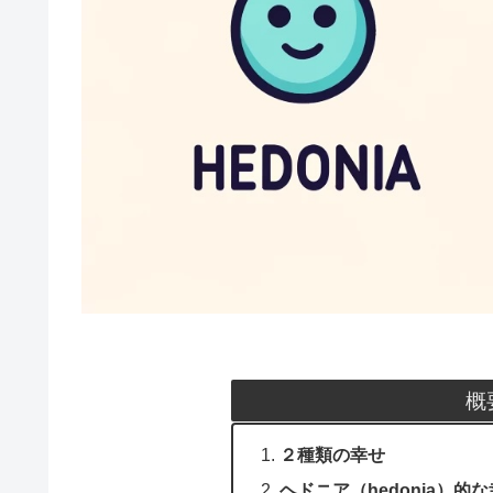
概
２種類の幸せ
ヘドニア（hedonia）的